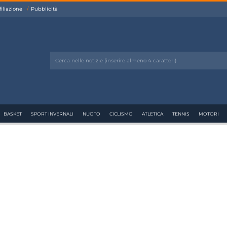
filiazione
Pubblicità
BASKET
SPORT INVERNALI
NUOTO
CICLISMO
ATLETICA
TENNIS
MOTORI