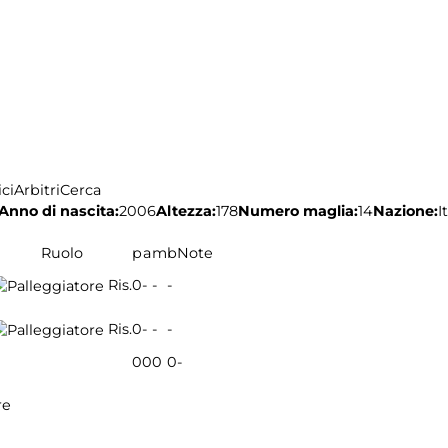
ci
Arbitri
Cerca
Anno di nascita:
2006
Altezza:
178
Numero maglia:
14
Nazione:
I
Ruolo
p
a
m
b
Note
Ris.
0
-
-
-
Ris.
0
-
-
-
0
0
0
0
-
re