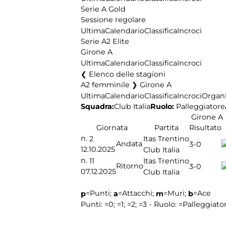
Serie A Gold
Sessione regolare
Ultima
Calendario
Classifica
Incroci
Serie A2 Elite
Girone A
Ultima
Calendario
Classifica
Incroci
Elenco delle stagioni
A2 femminile ❯ Girone A
Ultima
Calendario
Classifica
Incroci
Organi
Squadra:
Ruolo:
Palleggiatore
Club Italia
Girone A
Giornata
Partita
Risultato
n.
2
Itas Trentino
Andata
3-0
12.10.2025
Club Italia
n.
11
Itas Trentino
Ritorno
3-0
07.12.2025
Club Italia
=Punti;
=Attacchi;
=Muri;
=Ace
p
a
m
b
Punti:
=0;
=1;
=2;
=3 - Ruolo:
=Palleggiato