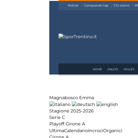
siamo
Notizie
Campionati top
Chi siamo
Af
Affiliazione
Pubblicità
HOME
CALCIO
VOLLEY
Magnabosco Emma
Stagione 2025-2026
Serie C
Playoff Girone A
Ultima
Calendario
Incroci
Organici
Girone A