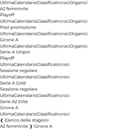
Ultima
Calendario
Classifica
Incroci
Organici
A2 femminile
Playoff
Ultima
Calendario
Classifica
Incroci
Organici
Pool promozione
Ultima
Calendario
Classifica
Incroci
Organici
Girone A
Ultima
Calendario
Classifica
Incroci
Organici
Serie A Unipol
Playoff
Ultima
Calendario
Classifica
Incroci
Sessione regolare
Ultima
Calendario
Classifica
Incroci
Serie A Gold
Sessione regolare
Ultima
Calendario
Classifica
Incroci
Serie A2 Elite
Girone A
Ultima
Calendario
Classifica
Incroci
Elenco delle stagioni
A2 femminile ❯ Girone A