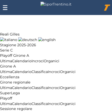
Chi
siamo
Affiliazione
Pubblicità
Reali Gilles
Stagione 2025-2026
Serie C
Playoff Girone A
Ultima
Calendario
Incroci
Organici
Girone A
Ultima
Calendario
Classifica
Incroci
Organici
Eccellenza
Girone regionale
Ultima
Calendario
Classifica
Incroci
Organici
SuperLega
Playoff
Ultima
Calendario
Classifica
Incroci
Organici
Sessione regolare