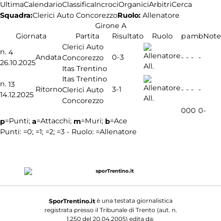
Ultima
Calendario
Classifica
Incroci
Organici
Arbitri
Cerca
Squadra:
Ruolo:
Allenatore
Clerici Auto Concorezzo
Girone A
Giornata
Partita
Risultato
Ruolo
p
a
m
b
Note
Clerici Auto
n.
4
0-3
Andata
-
-
-
-
Concorezzo
26.10.2025
All.
Itas Trentino
Itas Trentino
n.
13
3-1
Ritorno
-
-
-
-
Clerici Auto
14.12.2025
All.
Concorezzo
0
0
0
0
-
=Punti;
=Attacchi;
=Muri;
=Ace
p
a
m
b
Punti:
=0;
=1;
=2;
=3 - Ruolo:
=Allenatore
è una testata giornalistica
SporTrentino.it
registrata presso il Tribunale di Trento (aut. n.
1.250 del 20.04.2005) edita da: