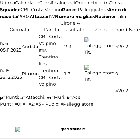
Ultima
Calendario
Classifica
Incroci
Organici
Arbitri
Cerca
Squadra:
Ruolo:
Palleggiatore
Anno di
CBL Costa Volpino
nascita:
2003
Altezza:
177
Numero maglia:
5
Nazione:
Italia
Girone A
Giornata
Partita
Risultato
Ruolo
p
a
m
b
Note
CBL Costa
n.
Volpino
6
2-3
Andata
4
2
0
2
05.11.2025
Itas
Tit.
Trentino
Itas
n.
Trentino
15
1-3
Ritorno
0
-
-
-
26.12.2025
CBL Costa
Tit.
Volpino
4
2
0
2
-
=Punti;
=Attacchi;
=Muri;
=Ace
p
a
m
b
Punti:
=0;
=1;
=2;
=3 - Ruolo:
=Palleggiatore