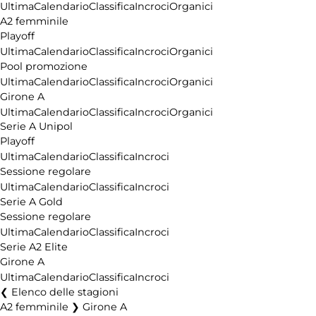
Ultima
Calendario
Classifica
Incroci
Organici
A2 femminile
Playoff
Ultima
Calendario
Classifica
Incroci
Organici
Pool promozione
Ultima
Calendario
Classifica
Incroci
Organici
Girone A
Ultima
Calendario
Classifica
Incroci
Organici
Serie A Unipol
Playoff
Ultima
Calendario
Classifica
Incroci
Sessione regolare
Ultima
Calendario
Classifica
Incroci
Serie A Gold
Sessione regolare
Ultima
Calendario
Classifica
Incroci
Serie A2 Elite
Girone A
Ultima
Calendario
Classifica
Incroci
Elenco delle stagioni
A2 femminile ❯ Girone A