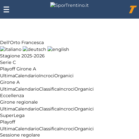
Chi
siamo
Affiliazione
Pubblicità
Dell'Orto Francesca
Stagione 2025-2026
Serie C
Playoff Girone A
Ultima
Calendario
Incroci
Organici
Girone A
Ultima
Calendario
Classifica
Incroci
Organici
Eccellenza
Girone regionale
Ultima
Calendario
Classifica
Incroci
Organici
SuperLega
Playoff
Ultima
Calendario
Classifica
Incroci
Organici
Sessione regolare