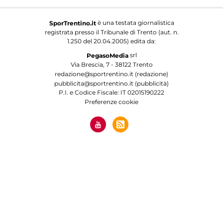
è una testata giornalistica
SporTrentino.it
registrata presso il Tribunale di Trento (aut. n.
1.250 del 20.04.2005) edita da:
srl
PegasoMedia
Via Brescia, 7 - 38122 Trento
redazione@sportrentino.it (redazione)
pubblicita@sportrentino.it (pubblicità)
P.I. e Codice Fiscale: IT 02015190222
Preferenze cookie