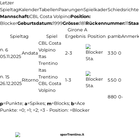
Letzer
Spieltag
Kalender
Tabellen
Paarungen
Spielkader
Schiedsrichte
Mannschaft:
Position:
CBL Costa Volpino
Blocker
Geburtsdatum:
1999
Grösse:
181
Rückennummer:
11
Staa
Girone A
Spieltag
Spiel
Ergebnis
Position
p
a
m
b
Anmer
CBL Costa
n.
Volpino
6
2-3
Andata
3
3
0
0
05.11.2025
Itas
Sta.
Trentino
Itas
n.
Trentino
15
1-3
Ritorno
5
5
0
0
26.12.2025
CBL Costa
Sta.
Volpino
8
8
0
0
-
=Punkte;
=Spikes;
=Blocks;
=Ace
p
a
m
b
Punkte:
=0;
=1;
=2;
=3 - Position:
=Blocker