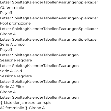
Letzer Spieltag
Kalender
Tabellen
Paarungen
Spielkader
A2 femminile
Playoff
Letzer Spieltag
Kalender
Tabellen
Paarungen
Spielkader
Pool promozione
Letzer Spieltag
Kalender
Tabellen
Paarungen
Spielkader
Girone A
Letzer Spieltag
Kalender
Tabellen
Paarungen
Spielkader
Serie A Unipol
Playoff
Letzer Spieltag
Kalender
Tabellen
Paarungen
Sessione regolare
Letzer Spieltag
Kalender
Tabellen
Paarungen
Serie A Gold
Sessione regolare
Letzer Spieltag
Kalender
Tabellen
Paarungen
Serie A2 Elite
Girone A
Letzer Spieltag
Kalender
Tabellen
Paarungen
Liste der jahreszeiten-spiel
A2 femminile ❯ Girone A