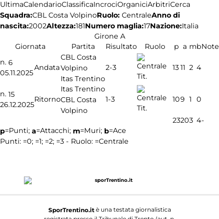
Ultima
Calendario
Classifica
Incroci
Organici
Arbitri
Cerca
Squadra:
Ruolo:
Centrale
Anno di
CBL Costa Volpino
nascita:
2002
Altezza:
181
Numero maglia:
17
Nazione:
Italia
Girone A
Giornata
Partita
Risultato
Ruolo
p
a
m
b
Note
CBL Costa
n.
6
2-3
Andata
13
11
2
4
Volpino
05.11.2025
Tit.
Itas Trentino
Itas Trentino
n.
15
1-3
Ritorno
10
9
1
0
CBL Costa
26.12.2025
Tit.
Volpino
23
20
3
4
-
=Punti;
=Attacchi;
=Muri;
=Ace
p
a
m
b
Punti:
=0;
=1;
=2;
=3 - Ruolo:
=Centrale
è una testata giornalistica
SporTrentino.it
registrata presso il Tribunale di Trento (aut. n.