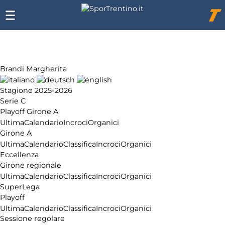
Chi
siamo
Affiliazione
Pubblicità
Brandi Margherita
Stagione 2025-2026
Serie C
Playoff Girone A
Ultima
Calendario
Incroci
Organici
Girone A
Ultima
Calendario
Classifica
Incroci
Organici
Eccellenza
Girone regionale
Ultima
Calendario
Classifica
Incroci
Organici
SuperLega
Playoff
Ultima
Calendario
Classifica
Incroci
Organici
Sessione regolare