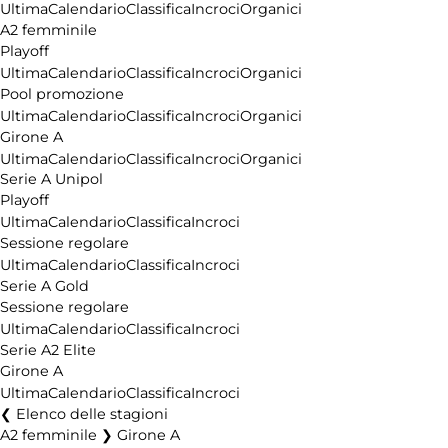
Ultima
Calendario
Classifica
Incroci
Organici
A2 femminile
Playoff
Ultima
Calendario
Classifica
Incroci
Organici
Pool promozione
Ultima
Calendario
Classifica
Incroci
Organici
Girone A
Ultima
Calendario
Classifica
Incroci
Organici
Serie A Unipol
Playoff
Ultima
Calendario
Classifica
Incroci
Sessione regolare
Ultima
Calendario
Classifica
Incroci
Serie A Gold
Sessione regolare
Ultima
Calendario
Classifica
Incroci
Serie A2 Elite
Girone A
Ultima
Calendario
Classifica
Incroci
Elenco delle stagioni
A2 femminile ❯ Girone A