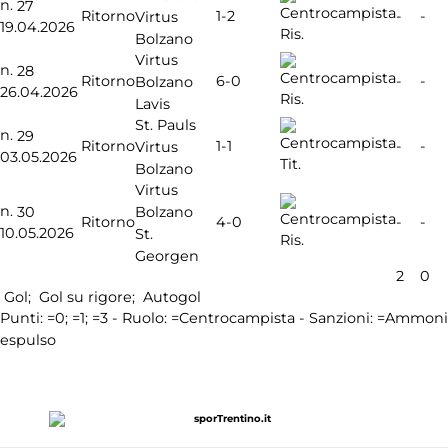
n.
27
1-2
Ritorno
-
-
Virtus
19.04.2026
Ris.
Bolzano
Virtus
n.
28
6-0
Ritorno
-
-
Bolzano
26.04.2026
Ris.
Lavis
St. Pauls
n.
29
1-1
Ritorno
-
-
Virtus
03.05.2026
Tit.
Bolzano
Virtus
n.
Bolzano
30
4-0
Ritorno
-
-
10.05.2026
St.
Ris.
Georgen
2
0
Gol;
Gol su rigore;
Autogol
Punti:
=0;
=1;
=3 - Ruolo:
=Centrocampista - Sanzioni:
=Ammoniz
espulso