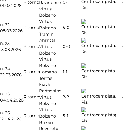
0-1
Ritorno
-
-
Ravinense
01.03.2026
Ris.
Virtus
Bolzano
Virtus
n.
22
5-0
Ritorno
-
-
Bolzano
08.03.2026
Ris.
Tramin
Ahrntal
n.
23
0-0
Ritorno
-
-
Virtus
15.03.2026
Ris.
Bolzano
Virtus
Bolzano
n.
24
1-1
Ritorno
-
-
Comano
22.03.2026
Ris.
Terme
Fiavé
Partschins
n.
25
2-2
Ritorno
-
-
Virtus
04.04.2026
Ris.
Bolzano
Virtus
n.
26
5-1
Ritorno
1
-
Bolzano
12.04.2026
Ris.
Brixen
Rovereto