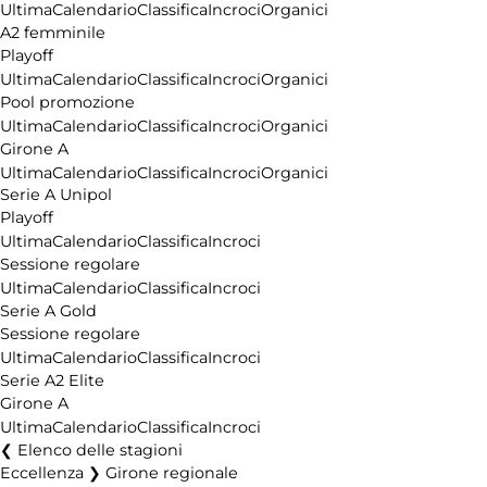
Ultima
Calendario
Classifica
Incroci
Organici
A2 femminile
Playoff
Ultima
Calendario
Classifica
Incroci
Organici
Pool promozione
Ultima
Calendario
Classifica
Incroci
Organici
Girone A
Ultima
Calendario
Classifica
Incroci
Organici
Serie A Unipol
Playoff
Ultima
Calendario
Classifica
Incroci
Sessione regolare
Ultima
Calendario
Classifica
Incroci
Serie A Gold
Sessione regolare
Ultima
Calendario
Classifica
Incroci
Serie A2 Elite
Girone A
Ultima
Calendario
Classifica
Incroci
Elenco delle stagioni
Eccellenza ❯ Girone regionale