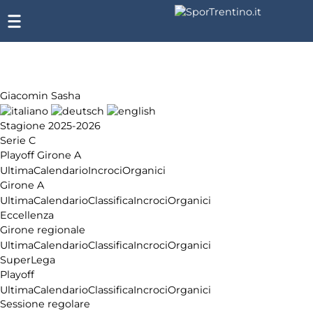
Giacomin Sasha
Stagione 2025-2026
Serie C
Playoff Girone A
Ultima
Calendario
Incroci
Organici
Girone A
Ultima
Calendario
Classifica
Incroci
Organici
Eccellenza
Girone regionale
Ultima
Calendario
Classifica
Incroci
Organici
SuperLega
Playoff
Ultima
Calendario
Classifica
Incroci
Organici
Sessione regolare