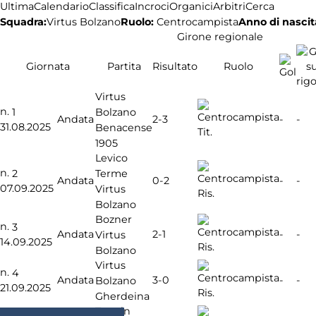
Ultima
Calendario
Classifica
Incroci
Organici
Arbitri
Cerca
Squadra:
Ruolo:
Centrocampista
Anno di nascit
Virtus Bolzano
Girone regionale
Giornata
Partita
Risultato
Ruolo
Virtus
n.
Bolzano
1
2-3
Andata
-
-
31.08.2025
Benacense
Tit.
1905
Levico
n.
Terme
2
0-2
Andata
-
-
07.09.2025
Virtus
Ris.
Bolzano
Bozner
n.
3
2-1
Andata
-
-
Virtus
14.09.2025
Ris.
Bolzano
Virtus
n.
4
3-0
Andata
-
-
Bolzano
21.09.2025
Ris.
Gherdeina
Tramin