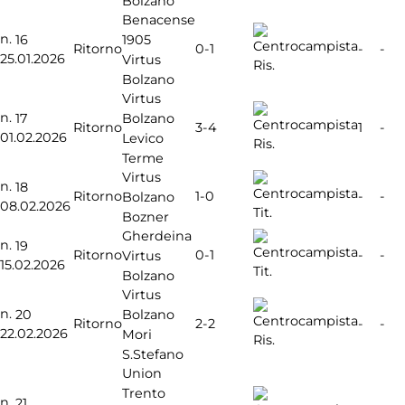
Bolzano
Benacense
n.
1905
16
0-1
Ritorno
-
-
25.01.2026
Virtus
Ris.
Bolzano
Virtus
n.
Bolzano
17
3-4
Ritorno
1
-
01.02.2026
Levico
Ris.
Terme
Virtus
n.
18
1-0
Ritorno
-
-
Bolzano
08.02.2026
Tit.
Bozner
Gherdeina
n.
19
0-1
Ritorno
-
-
Virtus
15.02.2026
Tit.
Bolzano
Virtus
n.
Bolzano
20
2-2
Ritorno
-
-
22.02.2026
Mori
Ris.
S.Stefano
Union
Trento
n.
21