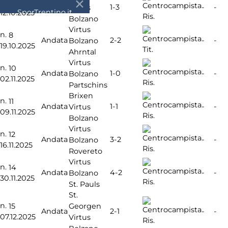
n.
7
1-3
Andata
-
-
Virtus
SporTrentino.it
12.10.2025
Ris.
Bolzano
Chi siamo
Virtus
Affiliazione
n.
8
2-2
Andata
-
-
Bolzano
Pubblicità
19.10.2025
Tit.
Ahrntal
Virtus
n.
10
1-0
Andata
-
-
Bolzano
02.11.2025
Ris.
Partschins
Brixen
n.
11
1-1
Andata
-
-
Virtus
09.11.2025
Ris.
Bolzano
Virtus
n.
12
3-2
Andata
-
-
Bolzano
16.11.2025
Ris.
Rovereto
Virtus
n.
14
4-2
Andata
-
-
Bolzano
30.11.2025
Ris.
St. Pauls
St.
n.
Georgen
15
2-1
Andata
-
-
07.12.2025
Virtus
Ris.