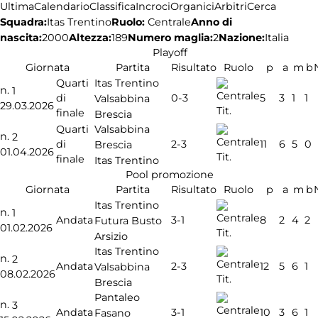
Ultima
Calendario
Classifica
Incroci
Organici
Arbitri
Cerca
Squadra:
Ruolo:
Centrale
Anno di
Itas Trentino
nascita:
2000
Altezza:
189
Numero maglia:
2
Nazione:
Italia
Playoff
Giornata
Partita
Risultato
Ruolo
p
a
m
b
Itas Trentino
Quarti
n.
1
0-3
di
5
3
1
1
Valsabbina
29.03.2026
Tit.
finale
Brescia
Valsabbina
Quarti
n.
2
2-3
di
11
6
5
0
Brescia
01.04.2026
Tit.
finale
Itas Trentino
Pool promozione
Giornata
Partita
Risultato
Ruolo
p
a
m
b
Itas Trentino
n.
1
3-1
Andata
8
2
4
2
Futura Busto
01.02.2026
Tit.
Arsizio
Itas Trentino
n.
2
2-3
Andata
12
5
6
1
Valsabbina
08.02.2026
Tit.
Brescia
Pantaleo
n.
3
3-1
Andata
10
3
6
1
Fasano