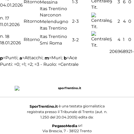
1-3
Ritorno
9
3
6
0
Messina
04.01.2026
Tit.
Itas Trentino
Narconon
n.
17
2-3
Ritorno
6
2
4
0
Melendugno
11.01.2026
Tit.
Itas Trentino
n.
18
Itas Trentino
Ritorno
5
4
1
0
3-2
18.01.2026
Smi Roma
Tit.
206
96
89
21
-
=Punti;
=Attacchi;
=Muri;
=Ace
p
a
m
b
Punti:
=0;
=1;
=2;
=3 - Ruolo:
=Centrale
è una testata giornalistica
SporTrentino.it
registrata presso il Tribunale di Trento (aut. n.
1.250 del 20.04.2005) edita da:
srl
PegasoMedia
Via Brescia, 7 - 38122 Trento