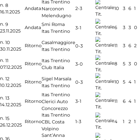
Itas Trentino
n.
8
2-3
Andata
10
3
6
1
Narconon
16.11.2025
Tit.
Melendugno
n.
9
Smi Roma
Andata
6
3
3
0
3-1
23.11.2025
Itas Trentino
Tit.
n.
10
Casalmaggiore
Ritorno
11
3
6
2
0-3
30.11.2025
Itas Trentino
Tit.
n.
11
Itas Trentino
Ritorno
8
5
3
0
3-0
07.12.2025
Club Italia
Tit.
n.
12
Sigel Marsala
Ritorno
10
5
4
1
0-3
10.12.2025
Itas Trentino
Tit.
Itas Trentino
n.
13
3-1
Ritorno
11
6
4
1
Clerici Auto
14.12.2025
Tit.
Concorezzo
Itas Trentino
n.
15
1-3
Ritorno
4
1
2
1
CBL Costa
26.12.2025
Tit.
Volpino
Sant’Anna
n.
16