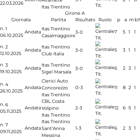
22.03.2026
Tit.
Itas Trentino
Girone A
Giornata
Partita
Risultato
Ruolo
p
a
m
b
n.
1
Itas Trentino
Andata
7
5
1
1
3-0
06.10.2025
Casalmaggiore
Tit.
n.
2
Itas Trentino
Andata
5
3
1
1
3-0
12.10.2025
Club Italia
Tit.
n.
3
Itas Trentino
Andata
6
2
3
1
3-0
19.10.2025
Sigel Marsala
Tit.
Clerici Auto
n.
4
0-3
Andata
11
8
2
1
Concorezzo
26.10.2025
Tit.
Itas Trentino
CBL Costa
n.
6
2-3
Andata
12
6
5
1
Volpino
05.11.2025
Tit.
Itas Trentino
Itas Trentino
n.
7
1-3
Andata
6
2
3
1
Sant’Anna
09.11.2025
Tit.
Messina