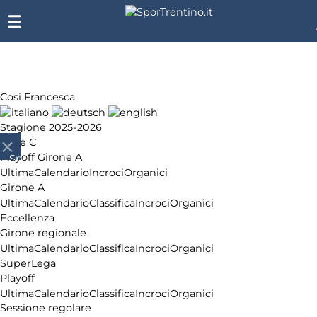
Cosi Francesca
Stagione 2025-2026
Serie C
Playoff Girone A
SporTrentino.it
Ultima
Calendario
Incroci
Organici
Chi
Girone A
siamo
Ultima
Calendario
Classifica
Incroci
Organici
Affiliazione
Eccellenza
Pubblicità
Girone regionale
Ultima
Calendario
Classifica
Incroci
Organici
SuperLega
Playoff
Ultima
Calendario
Classifica
Incroci
Organici
Sessione regolare