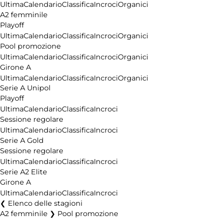
Ultima
Calendario
Classifica
Incroci
Organici
A2 femminile
Playoff
Ultima
Calendario
Classifica
Incroci
Organici
Pool promozione
Ultima
Calendario
Classifica
Incroci
Organici
Girone A
Ultima
Calendario
Classifica
Incroci
Organici
Serie A Unipol
Playoff
Ultima
Calendario
Classifica
Incroci
Sessione regolare
Ultima
Calendario
Classifica
Incroci
Serie A Gold
Sessione regolare
Ultima
Calendario
Classifica
Incroci
Serie A2 Elite
Girone A
Ultima
Calendario
Classifica
Incroci
Elenco delle stagioni
A2 femminile ❯ Pool promozione