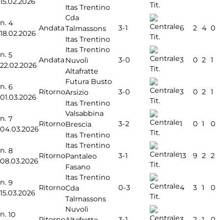
15.02.2026
Tit.
Itas Trentino
Cda
n.
4
3-1
Andata
6
2
4
0
Talmassons
18.02.2026
Tit.
Itas Trentino
Itas Trentino
n.
5
3-0
Andata
3
0
2
1
Nuvolì
22.02.2026
Tit.
Altafratte
Futura Busto
n.
6
3-0
Ritorno
3
0
2
1
Arsizio
01.03.2026
Tit.
Itas Trentino
Valsabbina
n.
7
3-2
Ritorno
1
0
1
0
Brescia
04.03.2026
Tit.
Itas Trentino
Itas Trentino
n.
8
3-1
Ritorno
13
9
2
2
Pantaleo
08.03.2026
Tit.
Fasano
Itas Trentino
n.
9
0-3
Ritorno
4
3
1
0
Cda
15.03.2026
Tit.
Talmassons
Nuvolì
n.
10
3-1
Ritorno
3
2
1
0
Altafratte