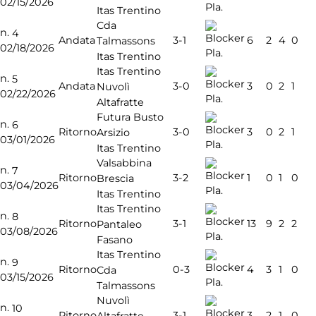
02/15/2026
Pla.
Itas Trentino
Cda
n.
4
3-1
Andata
6
2
4
0
Talmassons
02/18/2026
Pla.
Itas Trentino
Itas Trentino
n.
5
3-0
Andata
3
0
2
1
Nuvolì
02/22/2026
Pla.
Altafratte
Futura Busto
n.
6
3-0
Ritorno
3
0
2
1
Arsizio
03/01/2026
Pla.
Itas Trentino
Valsabbina
n.
7
3-2
Ritorno
1
0
1
0
Brescia
03/04/2026
Pla.
Itas Trentino
Itas Trentino
n.
8
3-1
Ritorno
13
9
2
2
Pantaleo
03/08/2026
Pla.
Fasano
Itas Trentino
n.
9
0-3
Ritorno
4
3
1
0
Cda
03/15/2026
Pla.
Talmassons
Nuvolì
n.
10
3-1
Ritorno
3
2
1
0
Altafratte