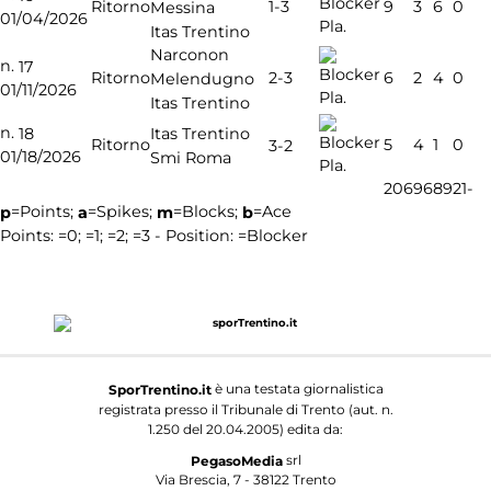
1-3
Ritorno
9
3
6
0
Messina
01/04/2026
Pla.
Itas Trentino
Narconon
n.
17
2-3
Ritorno
6
2
4
0
Melendugno
01/11/2026
Pla.
Itas Trentino
n.
18
Itas Trentino
Ritorno
5
4
1
0
3-2
01/18/2026
Smi Roma
Pla.
206
96
89
21
-
=Points;
=Spikes;
=Blocks;
=Ace
p
a
m
b
Points:
=0;
=1;
=2;
=3 - Position:
=Blocker
è una testata giornalistica
SporTrentino.it
registrata presso il Tribunale di Trento (aut. n.
1.250 del 20.04.2005) edita da:
srl
PegasoMedia
Via Brescia, 7 - 38122 Trento