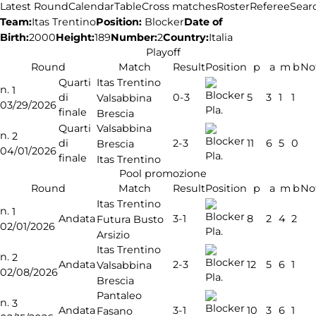
Latest Round
Calendar
Table
Cross matches
Roster
Referee
Sear
Team:
Position:
Blocker
Date of
Itas Trentino
Birth:
2000
Height:
189
Number:
2
Country:
Italia
Playoff
Round
Match
Result
Position
p
a
m
b
No
Itas Trentino
Quarti
n.
1
0-3
di
5
3
1
1
Valsabbina
03/29/2026
Pla.
finale
Brescia
Valsabbina
Quarti
n.
2
2-3
di
11
6
5
0
Brescia
04/01/2026
Pla.
finale
Itas Trentino
Pool promozione
Round
Match
Result
Position
p
a
m
b
No
Itas Trentino
n.
1
3-1
Andata
8
2
4
2
Futura Busto
02/01/2026
Pla.
Arsizio
Itas Trentino
n.
2
2-3
Andata
12
5
6
1
Valsabbina
02/08/2026
Pla.
Brescia
Pantaleo
n.
3
3-1
Andata
10
3
6
1
Fasano