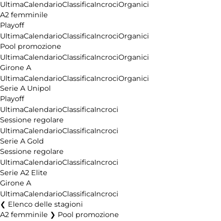
Ultima
Calendario
Classifica
Incroci
Organici
A2 femminile
Playoff
Ultima
Calendario
Classifica
Incroci
Organici
Pool promozione
Ultima
Calendario
Classifica
Incroci
Organici
Girone A
Ultima
Calendario
Classifica
Incroci
Organici
Serie A Unipol
Playoff
Ultima
Calendario
Classifica
Incroci
Sessione regolare
Ultima
Calendario
Classifica
Incroci
Serie A Gold
Sessione regolare
Ultima
Calendario
Classifica
Incroci
Serie A2 Elite
Girone A
Ultima
Calendario
Classifica
Incroci
Elenco delle stagioni
A2 femminile ❯ Pool promozione