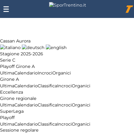
SporTrentino.it
Chi
siamo
Affiliazione
Pubblicità
Cassan Aurora
Stagione 2025-2026
Serie C
Playoff Girone A
Ultima
Calendario
Incroci
Organici
Girone A
Ultima
Calendario
Classifica
Incroci
Organici
Eccellenza
Girone regionale
Ultima
Calendario
Classifica
Incroci
Organici
SuperLega
Playoff
Ultima
Calendario
Classifica
Incroci
Organici
Sessione regolare