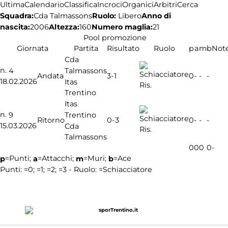
Ultima
Calendario
Classifica
Incroci
Organici
Arbitri
Cerca
Squadra:
Ruolo:
Libero
Anno di
Cda Talmassons
nascita:
2006
Altezza:
160
Numero maglia:
21
Pool promozione
Giornata
Partita
Risultato
Ruolo
p
a
m
b
Not
Cda
n.
Talmassons
4
3-1
Andata
0
-
-
-
18.02.2026
Itas
Ris.
Trentino
Itas
n.
Trentino
9
0-3
Ritorno
0
-
-
-
15.03.2026
Cda
Ris.
Talmassons
0
0
0
0
-
=Punti;
=Attacchi;
=Muri;
=Ace
p
a
m
b
Punti:
=0;
=1;
=2;
=3 - Ruolo:
=Schiacciatore