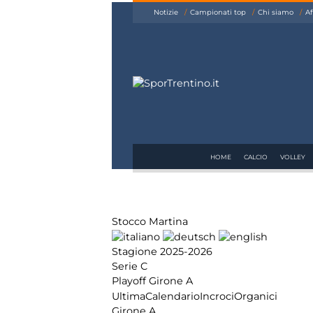
siamo
Notizie
Campionati top
Chi siamo
Af
Affiliazione
Pubblicità
HOME
CALCIO
VOLLEY
Stocco Martina
Stagione 2025-2026
Serie C
Playoff Girone A
Ultima
Calendario
Incroci
Organici
Girone A