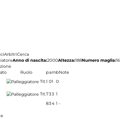
ci
Arbitri
Cerca
iatore
Anno di nascita:
2000
Altezza:
188
Numero maglia:
16
zione
tato
Ruolo
p
a
m
b
Note
Tit.
1
0
1
0
Tit.
7
3
3
1
8
3
4
1
-
re