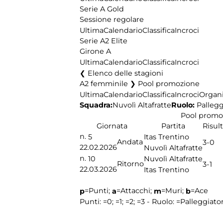
Serie A Gold
Sessione regolare
Ultima
Calendario
Classifica
Incroci
Serie A2 Elite
Girone A
Ultima
Calendario
Classifica
Incroci
Elenco delle stagioni
A2 femminile ❯ Pool promozione
Ultima
Calendario
Classifica
Incroci
Organi
Squadra:
Ruolo:
Pallegg
Nuvolì Altafratte
Pool promo
Giornata
Partita
Risul
n.
5
Itas Trentino
Andata
3-0
22.02.2026
Nuvolì Altafratte
n.
10
Nuvolì Altafratte
Ritorno
3-1
22.03.2026
Itas Trentino
=Punti;
=Attacchi;
=Muri;
=Ace
p
a
m
b
Punti:
=0;
=1;
=2;
=3 - Ruolo:
=Palleggiato