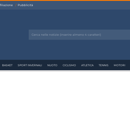
filiazione
Pubblicità
BASKET
SPORT INVERNALI
NUOTO
CICLISMO
ATLETICA
TENNIS
MOTORI