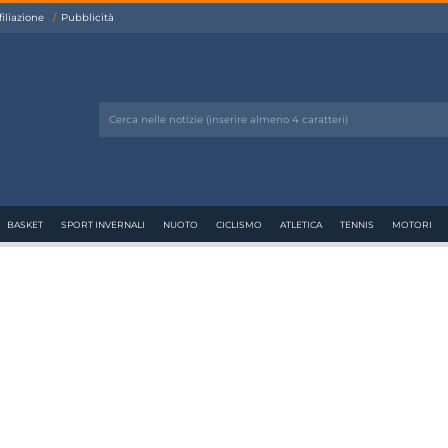
filiazione
Pubblicità
BASKET
SPORT INVERNALI
NUOTO
CICLISMO
ATLETICA
TENNIS
MOTORI