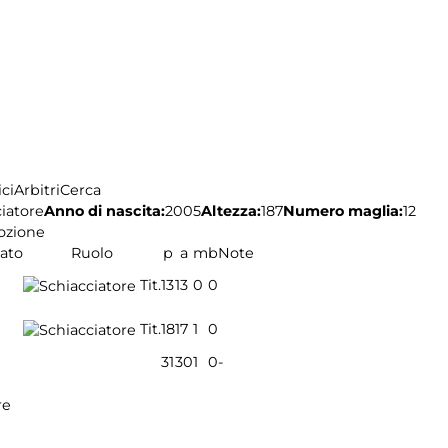
ci
Arbitri
Cerca
iatore
Anno di nascita:
2005
Altezza:
187
Numero maglia:
12
ozione
tato
Ruolo
p
a
m
b
Note
Tit.
13
13
0
0
Tit.
18
17
1
0
31
30
1
0
-
re