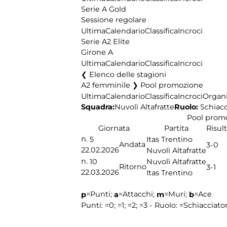
Serie A Gold
Sessione regolare
Ultima
Calendario
Classifica
Incroci
Serie A2 Elite
Girone A
Ultima
Calendario
Classifica
Incroci
Elenco delle stagioni
A2 femminile ❯ Pool promozione
Ultima
Calendario
Classifica
Incroci
Organi
Squadra:
Ruolo:
Schiacc
Nuvolì Altafratte
Pool prom
Giornata
Partita
Risul
n.
5
Itas Trentino
Andata
3-0
22.02.2026
Nuvolì Altafratte
n.
10
Nuvolì Altafratte
Ritorno
3-1
22.03.2026
Itas Trentino
=Punti;
=Attacchi;
=Muri;
=Ace
p
a
m
b
Punti:
=0;
=1;
=2;
=3 - Ruolo:
=Schiacciato