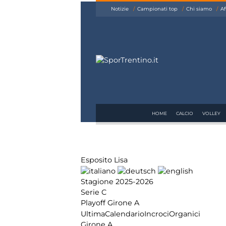
siamo
Notizie
Campionati top
Chi siamo
Af
Affiliazione
Pubblicità
HOME
CALCIO
VOLLEY
Esposito Lisa
Stagione 2025-2026
Serie C
Playoff Girone A
Ultima
Calendario
Incroci
Organici
Girone A