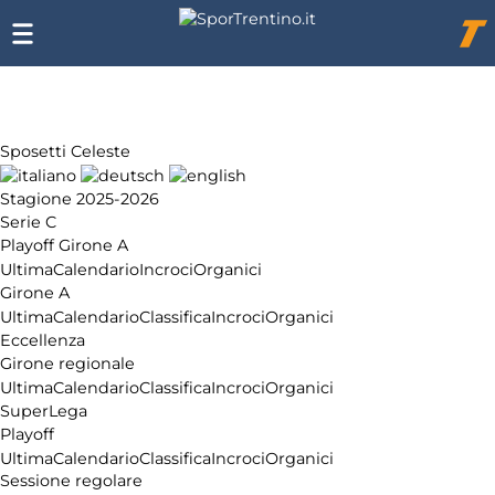
Chi
siamo
Affiliazione
Pubblicità
Sposetti Celeste
Stagione 2025-2026
Serie C
Playoff Girone A
Ultima
Calendario
Incroci
Organici
Girone A
Ultima
Calendario
Classifica
Incroci
Organici
Eccellenza
Girone regionale
Ultima
Calendario
Classifica
Incroci
Organici
SuperLega
Playoff
Ultima
Calendario
Classifica
Incroci
Organici
Sessione regolare