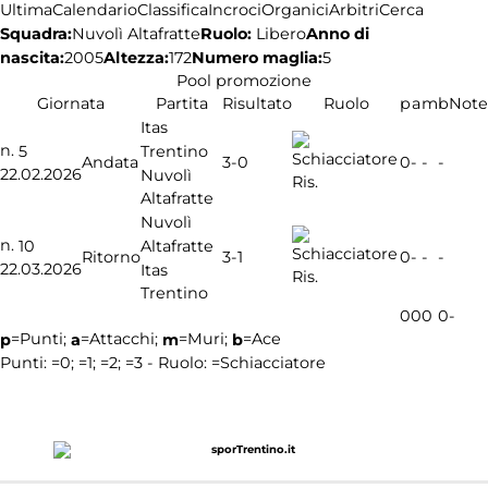
Ultima
Calendario
Classifica
Incroci
Organici
Arbitri
Cerca
Squadra:
Ruolo:
Libero
Anno di
Nuvolì Altafratte
nascita:
2005
Altezza:
172
Numero maglia:
5
Pool promozione
Giornata
Partita
Risultato
Ruolo
p
a
m
b
Note
Itas
n.
Trentino
5
3-0
Andata
0
-
-
-
22.02.2026
Nuvolì
Ris.
Altafratte
Nuvolì
n.
Altafratte
10
3-1
Ritorno
0
-
-
-
22.03.2026
Itas
Ris.
Trentino
0
0
0
0
-
=Punti;
=Attacchi;
=Muri;
=Ace
p
a
m
b
Punti:
=0;
=1;
=2;
=3 - Ruolo:
=Schiacciatore