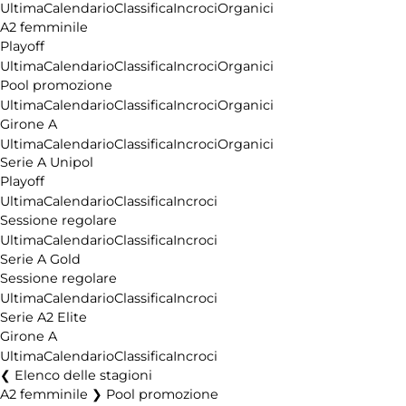
Ultima
Calendario
Classifica
Incroci
Organici
A2 femminile
Playoff
Ultima
Calendario
Classifica
Incroci
Organici
Pool promozione
Ultima
Calendario
Classifica
Incroci
Organici
Girone A
Ultima
Calendario
Classifica
Incroci
Organici
Serie A Unipol
Playoff
Ultima
Calendario
Classifica
Incroci
Sessione regolare
Ultima
Calendario
Classifica
Incroci
Serie A Gold
Sessione regolare
Ultima
Calendario
Classifica
Incroci
Serie A2 Elite
Girone A
Ultima
Calendario
Classifica
Incroci
Elenco delle stagioni
A2 femminile ❯ Pool promozione