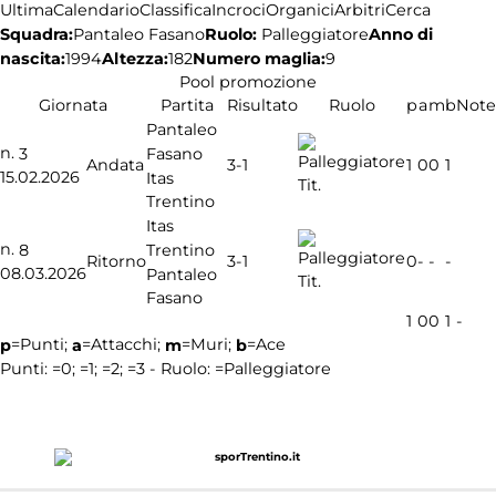
Ultima
Calendario
Classifica
Incroci
Organici
Arbitri
Cerca
Squadra:
Ruolo:
Palleggiatore
Anno di
Pantaleo Fasano
nascita:
1994
Altezza:
182
Numero maglia:
9
Pool promozione
Giornata
Partita
Risultato
Ruolo
p
a
m
b
Note
Pantaleo
n.
Fasano
3
3-1
Andata
1
0
0
1
15.02.2026
Itas
Tit.
Trentino
Itas
n.
Trentino
8
3-1
Ritorno
0
-
-
-
08.03.2026
Pantaleo
Tit.
Fasano
1
0
0
1
-
=Punti;
=Attacchi;
=Muri;
=Ace
p
a
m
b
Punti:
=0;
=1;
=2;
=3 - Ruolo:
=Palleggiatore