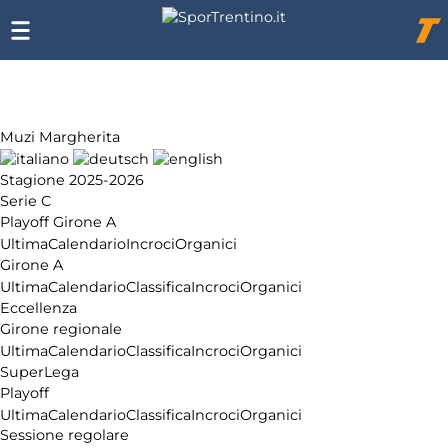
Chi
siamo
Affiliazione
Pubblicità
Muzi Margherita
Stagione 2025-2026
Serie C
Playoff Girone A
Ultima
Calendario
Incroci
Organici
Girone A
Ultima
Calendario
Classifica
Incroci
Organici
Eccellenza
Girone regionale
Ultima
Calendario
Classifica
Incroci
Organici
SuperLega
Playoff
Ultima
Calendario
Classifica
Incroci
Organici
Sessione regolare