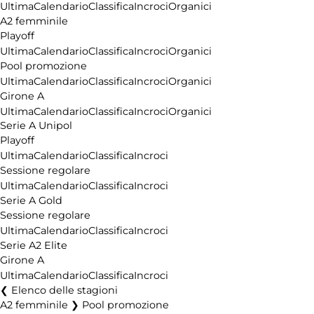
Ultima
Calendario
Classifica
Incroci
Organici
A2 femminile
Playoff
Ultima
Calendario
Classifica
Incroci
Organici
Pool promozione
Ultima
Calendario
Classifica
Incroci
Organici
Girone A
Ultima
Calendario
Classifica
Incroci
Organici
Serie A Unipol
Playoff
Ultima
Calendario
Classifica
Incroci
Sessione regolare
Ultima
Calendario
Classifica
Incroci
Serie A Gold
Sessione regolare
Ultima
Calendario
Classifica
Incroci
Serie A2 Elite
Girone A
Ultima
Calendario
Classifica
Incroci
Elenco delle stagioni
A2 femminile ❯ Pool promozione