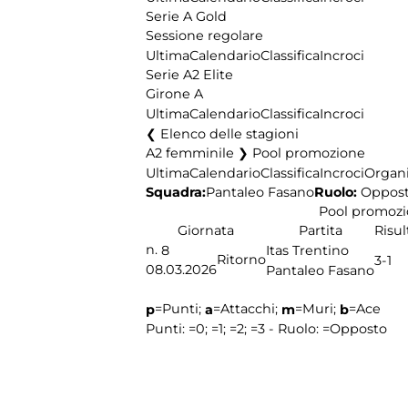
Serie A Gold
Sessione regolare
Ultima
Calendario
Classifica
Incroci
Serie A2 Elite
Girone A
Ultima
Calendario
Classifica
Incroci
Elenco delle stagioni
A2 femminile ❯ Pool promozione
Ultima
Calendario
Classifica
Incroci
Organi
Squadra:
Ruolo:
Oppos
Pantaleo Fasano
Pool promoz
Giornata
Partita
Risul
n.
8
Itas Trentino
Ritorno
3-1
08.03.2026
Pantaleo Fasano
=Punti;
=Attacchi;
=Muri;
=Ace
p
a
m
b
Punti:
=0;
=1;
=2;
=3 - Ruolo:
=Opposto