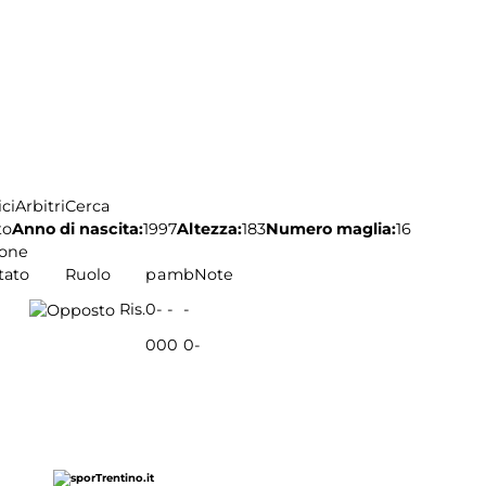
ci
Arbitri
Cerca
to
Anno di nascita:
1997
Altezza:
183
Numero maglia:
16
ione
tato
Ruolo
p
a
m
b
Note
Ris.
0
-
-
-
0
0
0
0
-