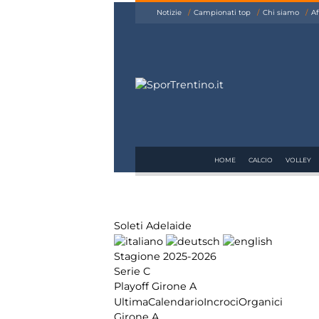
siamo
Notizie
Campionati top
Chi siamo
Af
Affiliazione
Pubblicità
HOME
CALCIO
VOLLEY
Soleti Adelaide
Stagione 2025-2026
Serie C
Playoff Girone A
Ultima
Calendario
Incroci
Organici
Girone A