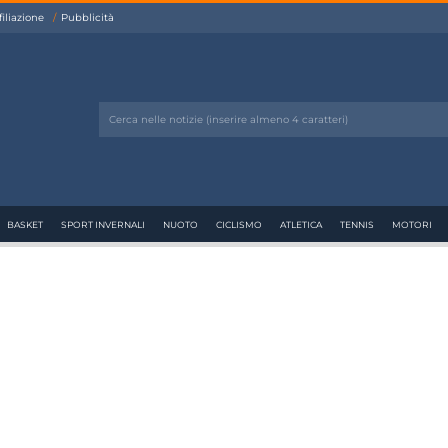
filiazione
Pubblicità
BASKET
SPORT INVERNALI
NUOTO
CICLISMO
ATLETICA
TENNIS
MOTORI