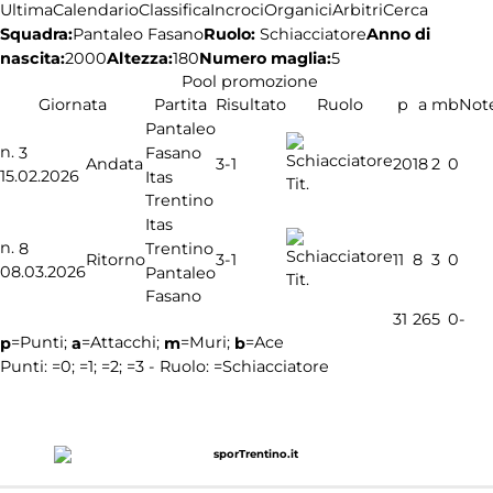
Ultima
Calendario
Classifica
Incroci
Organici
Arbitri
Cerca
Squadra:
Ruolo:
Schiacciatore
Anno di
Pantaleo Fasano
nascita:
2000
Altezza:
180
Numero maglia:
5
Pool promozione
Giornata
Partita
Risultato
Ruolo
p
a
m
b
Not
Pantaleo
n.
Fasano
3
3-1
Andata
20
18
2
0
15.02.2026
Itas
Tit.
Trentino
Itas
n.
Trentino
8
3-1
Ritorno
11
8
3
0
08.03.2026
Pantaleo
Tit.
Fasano
31
26
5
0
-
=Punti;
=Attacchi;
=Muri;
=Ace
p
a
m
b
Punti:
=0;
=1;
=2;
=3 - Ruolo:
=Schiacciatore