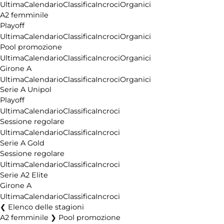
Ultima
Calendario
Classifica
Incroci
Organici
A2 femminile
Playoff
Ultima
Calendario
Classifica
Incroci
Organici
Pool promozione
Ultima
Calendario
Classifica
Incroci
Organici
Girone A
Ultima
Calendario
Classifica
Incroci
Organici
Serie A Unipol
Playoff
Ultima
Calendario
Classifica
Incroci
Sessione regolare
Ultima
Calendario
Classifica
Incroci
Serie A Gold
Sessione regolare
Ultima
Calendario
Classifica
Incroci
Serie A2 Elite
Girone A
Ultima
Calendario
Classifica
Incroci
Elenco delle stagioni
A2 femminile ❯ Pool promozione