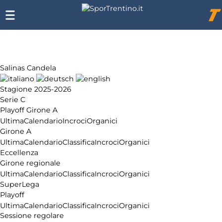
SporTrentino.it
Chi
siamo
Affiliazione
Pubblicità
Salinas Candela
Stagione 2025-2026
Serie C
Playoff Girone A
Ultima
Calendario
Incroci
Organici
Girone A
Ultima
Calendario
Classifica
Incroci
Organici
Eccellenza
Girone regionale
Ultima
Calendario
Classifica
Incroci
Organici
SuperLega
Playoff
Ultima
Calendario
Classifica
Incroci
Organici
Sessione regolare