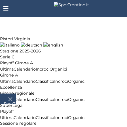
Ristori Virginia
Stagione 2025-2026
Serie C
Playoff Girone A
Ultima
Calendario
Incroci
Organici
Girone A
Ultima
Calendario
Classifica
Incroci
Organici
Eccellenza
Girone regionale
Ultima
Calendario
Classifica
Incroci
Organici
SporTrentino.it
SuperLega
Chi
Playoff
siamo
Ultima
Calendario
Classifica
Incroci
Organici
Affiliazione
Sessione regolare