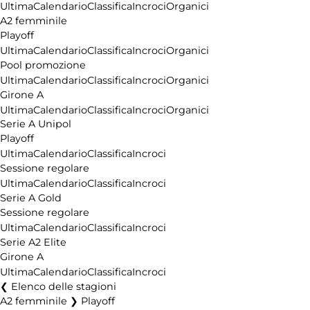
Pubblicità
Ultima
Calendario
Classifica
Incroci
Organici
A2 femminile
Playoff
Ultima
Calendario
Classifica
Incroci
Organici
Pool promozione
Ultima
Calendario
Classifica
Incroci
Organici
Girone A
Ultima
Calendario
Classifica
Incroci
Organici
Serie A Unipol
Playoff
Ultima
Calendario
Classifica
Incroci
Sessione regolare
Ultima
Calendario
Classifica
Incroci
Serie A Gold
Sessione regolare
Ultima
Calendario
Classifica
Incroci
Serie A2 Elite
Girone A
Ultima
Calendario
Classifica
Incroci
Elenco delle stagioni
A2 femminile ❯ Playoff