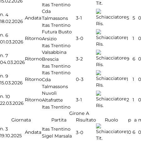
15.02.2026
Tit.
Itas Trentino
Cda
n.
4
3-1
Andata
5
5
Talmassons
18.02.2026
Ris.
Itas Trentino
Futura Busto
n.
6
3-0
Ritorno
1
1
Arsizio
01.03.2026
Ris.
Itas Trentino
Valsabbina
n.
7
3-2
Ritorno
9
6
Brescia
04.03.2026
Ris.
Itas Trentino
Itas Trentino
n.
9
0-3
Ritorno
1
1
Cda
15.03.2026
Ris.
Talmassons
Nuvolì
n.
10
3-1
Ritorno
2
1
Altafratte
22.03.2026
Ris.
Itas Trentino
Girone A
Giornata
Partita
Risultato
Ruolo
p
a
n.
3
Itas Trentino
Andata
10
6
3-0
19.10.2025
Sigel Marsala
Tit.