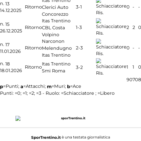
Itas Trentino
n.
13
3-1
Ritorno
0
-
-
Clerici Auto
14.12.2025
Ris.
Concorezzo
Itas Trentino
n.
15
1-3
Ritorno
2
2
CBL Costa
26.12.2025
Ris.
Volpino
Narconon
n.
17
2-3
Ritorno
0
-
-
Melendugno
11.01.2026
Ris.
Itas Trentino
n.
18
Itas Trentino
Ritorno
1
1
3-2
18.01.2026
Smi Roma
Ris.
90
70
8
=Punti;
=Attacchi;
=Muri;
=Ace
p
a
m
b
Punti:
=0;
=1;
=2;
=3 - Ruolo:
=Schiacciatore ;
=Libero
è una testata giornalistica
SporTrentino.it