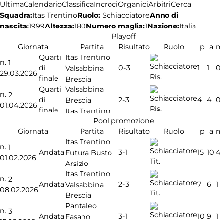
Ultima
Calendario
Classifica
Incroci
Organici
Arbitri
Cerca
Squadra:
Ruolo:
Schiacciatore
Anno di
Itas Trentino
nascita:
1999
Altezza:
180
Numero maglia:
1
Nazione:
Italia
Playoff
Giornata
Partita
Risultato
Ruolo
p
a
Itas Trentino
Quarti
n.
1
0-3
di
1
1
Valsabbina
29.03.2026
Ris.
finale
Brescia
Valsabbina
Quarti
n.
2
2-3
di
4
4
Brescia
01.04.2026
Ris.
finale
Itas Trentino
Pool promozione
Giornata
Partita
Risultato
Ruolo
p
a
Itas Trentino
n.
1
3-1
Andata
15
10
Futura Busto
01.02.2026
Tit.
Arsizio
Itas Trentino
n.
2
2-3
Andata
7
6
1
Valsabbina
08.02.2026
Tit.
Brescia
Pantaleo
n.
3
3-1
Andata
10
9
1
Fasano