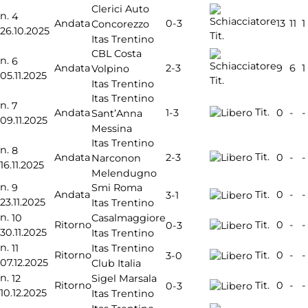
Clerici Auto
n.
4
0-3
Andata
13
11
1
Concorezzo
26.10.2025
Tit.
Itas Trentino
CBL Costa
n.
6
2-3
Andata
9
6
1
Volpino
05.11.2025
Tit.
Itas Trentino
Itas Trentino
n.
7
Tit.
1-3
Andata
0
-
-
Sant’Anna
09.11.2025
Messina
Itas Trentino
n.
8
Tit.
2-3
Andata
0
-
-
Narconon
16.11.2025
Melendugno
n.
9
Smi Roma
Andata
Tit.
0
-
-
3-1
23.11.2025
Itas Trentino
n.
10
Casalmaggiore
Ritorno
Tit.
0
-
-
0-3
30.11.2025
Itas Trentino
n.
11
Itas Trentino
Ritorno
Tit.
0
-
-
3-0
07.12.2025
Club Italia
n.
12
Sigel Marsala
Ritorno
Tit.
0
-
-
0-3
10.12.2025
Itas Trentino