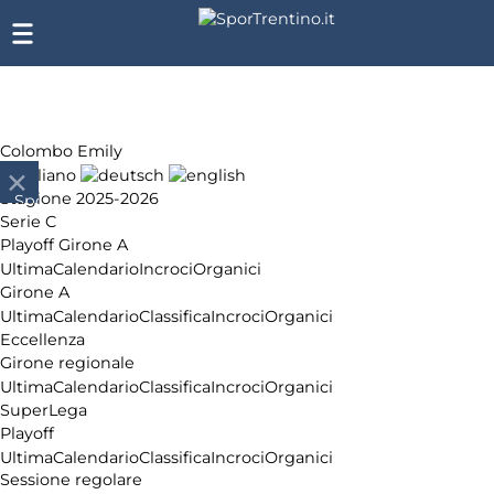
Colombo Emily
Stagione 2025-2026
SporTrentino.it
Serie C
Chi
Playoff Girone A
siamo
Ultima
Calendario
Incroci
Organici
Affiliazione
Girone A
Pubblicità
Ultima
Calendario
Classifica
Incroci
Organici
Eccellenza
Girone regionale
Ultima
Calendario
Classifica
Incroci
Organici
SuperLega
Playoff
Ultima
Calendario
Classifica
Incroci
Organici
Sessione regolare