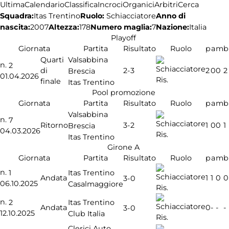
Ultima
Calendario
Classifica
Incroci
Organici
Arbitri
Cerca
Squadra:
Ruolo:
Schiacciatore
Anno di
Itas Trentino
nascita:
2007
Altezza:
178
Numero maglia:
7
Nazione:
Italia
Playoff
Giornata
Partita
Risultato
Ruolo
p
a
m
b
Valsabbina
Quarti
n.
2
2-3
di
2
0
0
2
Brescia
01.04.2026
Ris.
finale
Itas Trentino
Pool promozione
Giornata
Partita
Risultato
Ruolo
p
a
m
b
Valsabbina
n.
7
3-2
Ritorno
1
0
0
1
Brescia
04.03.2026
Ris.
Itas Trentino
Girone A
Giornata
Partita
Risultato
Ruolo
p
a
m
b
n.
1
Itas Trentino
Andata
1
1
0
0
3-0
06.10.2025
Casalmaggiore
Ris.
n.
2
Itas Trentino
Andata
0
-
-
-
3-0
12.10.2025
Club Italia
Ris.
Clerici Auto