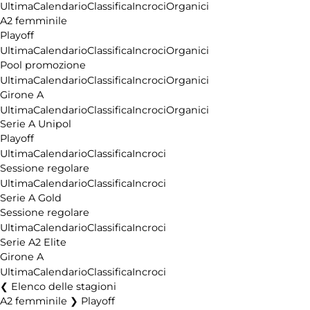
Ultima
Calendario
Classifica
Incroci
Organici
A2 femminile
Playoff
Ultima
Calendario
Classifica
Incroci
Organici
Pool promozione
Ultima
Calendario
Classifica
Incroci
Organici
Girone A
Ultima
Calendario
Classifica
Incroci
Organici
Serie A Unipol
Playoff
Ultima
Calendario
Classifica
Incroci
Sessione regolare
Ultima
Calendario
Classifica
Incroci
Serie A Gold
Sessione regolare
Ultima
Calendario
Classifica
Incroci
Serie A2 Elite
Girone A
Ultima
Calendario
Classifica
Incroci
Elenco delle stagioni
A2 femminile ❯ Playoff