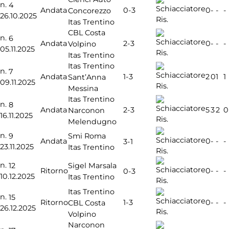
n.
4
0-3
Andata
0
-
-
-
Concorezzo
26.10.2025
Ris.
Itas Trentino
CBL Costa
n.
6
2-3
Andata
0
-
-
-
Volpino
05.11.2025
Ris.
Itas Trentino
Itas Trentino
n.
7
1-3
Andata
2
0
1
1
Sant’Anna
09.11.2025
Ris.
Messina
Itas Trentino
n.
8
2-3
Andata
5
3
2
0
Narconon
16.11.2025
Ris.
Melendugno
n.
9
Smi Roma
Andata
0
-
-
-
3-1
23.11.2025
Itas Trentino
Ris.
n.
12
Sigel Marsala
Ritorno
0
-
-
-
0-3
10.12.2025
Itas Trentino
Ris.
Itas Trentino
n.
15
1-3
Ritorno
0
-
-
-
CBL Costa
26.12.2025
Ris.
Volpino
Narconon