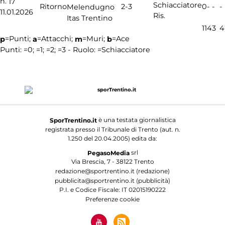
n.
17
2-3
Ritorno
0
-
-
-
Melendugno
11.01.2026
Ris.
Itas Trentino
11
4
3
4
=Punti;
=Attacchi;
=Muri;
=Ace
p
a
m
b
Punti:
=0;
=1;
=2;
=3 - Ruolo:
=Schiacciatore
è una testata giornalistica
SporTrentino.it
registrata presso il Tribunale di Trento (aut. n.
1.250 del 20.04.2005) edita da:
srl
PegasoMedia
Via Brescia, 7 - 38122 Trento
redazione@sportrentino.it (redazione)
pubblicita@sportrentino.it (pubblicità)
P.I. e Codice Fiscale: IT 02015190222
Preferenze cookie