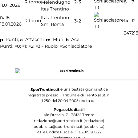
2-3
Ritorno
8
7
Melendugno
11.01.2026
Tit.
Itas Trentino
n.
18
Itas Trentino
Ritorno
14
12
3-2
18.01.2026
Smi Roma
Tit.
247
21
=Punti;
=Attacchi;
=Muri;
=Ace
p
a
m
b
Punti:
=0;
=1;
=2;
=3 - Ruolo:
=Schiacciatore
è una testata giornalistica
SporTrentino.it
registrata presso il Tribunale di Trento (aut. n.
1.250 del 20.04.2005) edita da:
srl
PegasoMedia
Via Brescia, 7 - 38122 Trento
redazione@sportrentino.it (redazione)
pubblicita@sportrentino.it (pubblicità)
P.I. e Codice Fiscale: IT 02015190222
Preferenze cookie