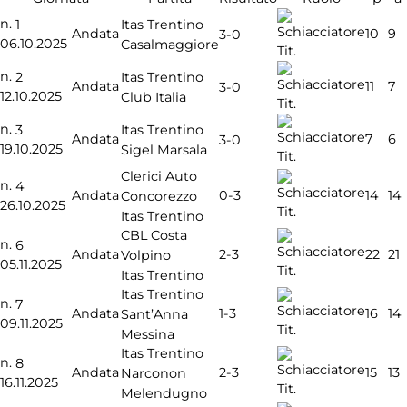
n.
1
Itas Trentino
Andata
10
9
3-0
06.10.2025
Casalmaggiore
Tit.
n.
2
Itas Trentino
Andata
11
7
3-0
12.10.2025
Club Italia
Tit.
n.
3
Itas Trentino
Andata
7
6
3-0
19.10.2025
Sigel Marsala
Tit.
Clerici Auto
n.
4
0-3
Andata
14
14
Concorezzo
26.10.2025
Tit.
Itas Trentino
CBL Costa
n.
6
2-3
Andata
22
21
Volpino
05.11.2025
Tit.
Itas Trentino
Itas Trentino
n.
7
1-3
Andata
16
14
Sant’Anna
09.11.2025
Tit.
Messina
Itas Trentino
n.
8
2-3
Andata
15
13
Narconon
16.11.2025
Tit.
Melendugno