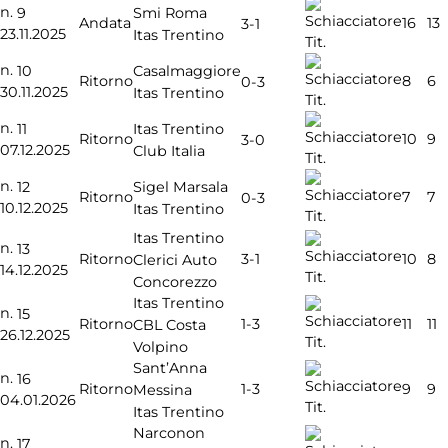
n.
9
Smi Roma
Andata
16
13
3-1
23.11.2025
Itas Trentino
Tit.
n.
10
Casalmaggiore
Ritorno
8
6
0-3
30.11.2025
Itas Trentino
Tit.
n.
11
Itas Trentino
Ritorno
10
9
3-0
07.12.2025
Club Italia
Tit.
n.
12
Sigel Marsala
Ritorno
7
7
0-3
10.12.2025
Itas Trentino
Tit.
Itas Trentino
n.
13
3-1
Ritorno
10
8
Clerici Auto
14.12.2025
Tit.
Concorezzo
Itas Trentino
n.
15
1-3
Ritorno
11
11
CBL Costa
26.12.2025
Tit.
Volpino
Sant’Anna
n.
16
1-3
Ritorno
9
9
Messina
04.01.2026
Tit.
Itas Trentino
Narconon
n.
17