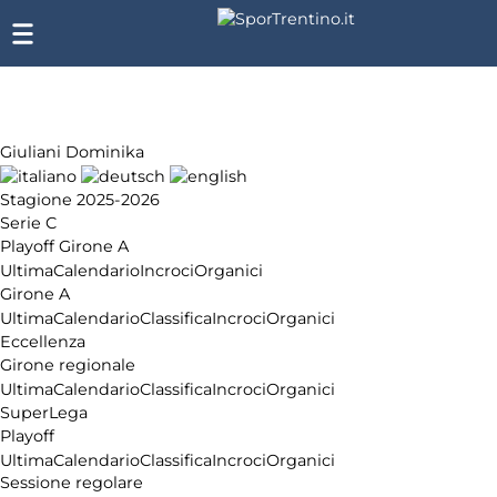
Giuliani Dominika
Stagione 2025-2026
Serie C
Playoff Girone A
Ultima
Calendario
Incroci
Organici
Girone A
Ultima
Calendario
Classifica
Incroci
Organici
Eccellenza
Girone regionale
Ultima
Calendario
Classifica
Incroci
Organici
SuperLega
Playoff
Ultima
Calendario
Classifica
Incroci
Organici
Sessione regolare