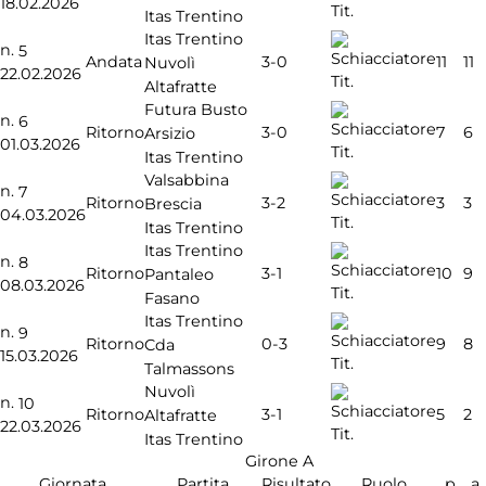
18.02.2026
Tit.
Itas Trentino
Itas Trentino
n.
5
3-0
Andata
11
11
Nuvolì
22.02.2026
Tit.
Altafratte
Futura Busto
n.
6
3-0
Ritorno
7
6
Arsizio
01.03.2026
Tit.
Itas Trentino
Valsabbina
n.
7
3-2
Ritorno
3
3
Brescia
04.03.2026
Tit.
Itas Trentino
Itas Trentino
n.
8
3-1
Ritorno
10
9
Pantaleo
08.03.2026
Tit.
Fasano
Itas Trentino
n.
9
0-3
Ritorno
9
8
Cda
15.03.2026
Tit.
Talmassons
Nuvolì
n.
10
3-1
Ritorno
5
2
Altafratte
22.03.2026
Tit.
Itas Trentino
Girone A
Giornata
Partita
Risultato
Ruolo
p
a