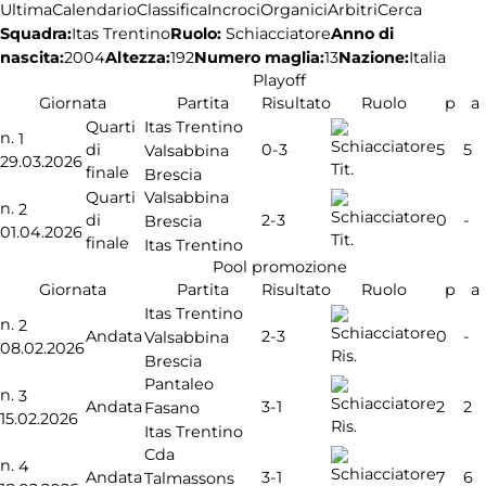
Ultima
Calendario
Classifica
Incroci
Organici
Arbitri
Cerca
Squadra:
Ruolo:
Schiacciatore
Anno di
Itas Trentino
nascita:
2004
Altezza:
192
Numero maglia:
13
Nazione:
Italia
Playoff
Giornata
Partita
Risultato
Ruolo
p
a
Itas Trentino
Quarti
n.
1
0-3
di
5
5
Valsabbina
29.03.2026
Tit.
finale
Brescia
Valsabbina
Quarti
n.
2
2-3
di
0
-
Brescia
01.04.2026
Tit.
finale
Itas Trentino
Pool promozione
Giornata
Partita
Risultato
Ruolo
p
a
Itas Trentino
n.
2
2-3
Andata
0
-
Valsabbina
08.02.2026
Ris.
Brescia
Pantaleo
n.
3
3-1
Andata
2
2
Fasano
15.02.2026
Ris.
Itas Trentino
Cda
n.
4
3-1
Andata
7
6
Talmassons