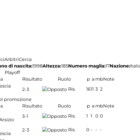
ci
Arbitri
Cerca
no di nascita:
1998
Altezza:
185
Numero maglia:
17
Nazione:
Itali
Playoff
ta
Risultato
Ruolo
p
a
m
b
Note
escia
Ris.
16
11
3
2
2-3
ol promozione
ta
Risultato
Ruolo
p
a
m
b
Note
Ris.
1
1
0
0
3-1
Arsizio
Ris.
0
-
-
-
2-3
escia