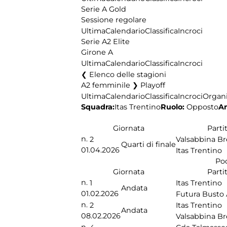
Serie A Gold
Sessione regolare
Ultima
Calendario
Classifica
Incroci
Serie A2 Elite
Girone A
Ultima
Calendario
Classifica
Incroci
Elenco delle stagioni
A2 femminile ❯ Playoff
Ultima
Calendario
Classifica
Incroci
Organi
Squadra:
Ruolo:
Opposto
An
Itas Trentino
Giornata
Parti
n.
2
Valsabbina Br
Quarti di finale
01.04.2026
Itas Trentino
Po
Giornata
Parti
n.
1
Itas Trentino
Andata
01.02.2026
Futura Busto 
n.
2
Itas Trentino
Andata
08.02.2026
Valsabbina Br