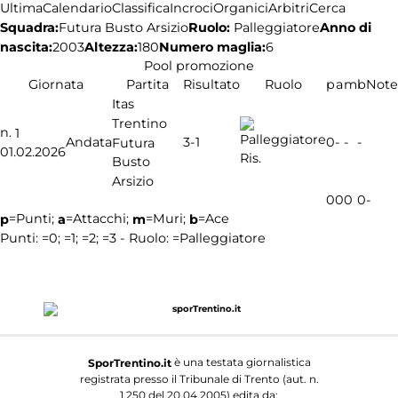
Ultima
Calendario
Classifica
Incroci
Organici
Arbitri
Cerca
Squadra:
Ruolo:
Palleggiatore
Anno di
Futura Busto Arsizio
nascita:
2003
Altezza:
180
Numero maglia:
6
Pool promozione
Giornata
Partita
Risultato
Ruolo
p
a
m
b
Note
Itas
Trentino
n.
1
3-1
Andata
0
-
-
-
Futura
01.02.2026
Ris.
Busto
Arsizio
0
0
0
0
-
=Punti;
=Attacchi;
=Muri;
=Ace
p
a
m
b
Punti:
=0;
=1;
=2;
=3 - Ruolo:
=Palleggiatore
è una testata giornalistica
SporTrentino.it
registrata presso il Tribunale di Trento (aut. n.
1.250 del 20.04.2005) edita da: