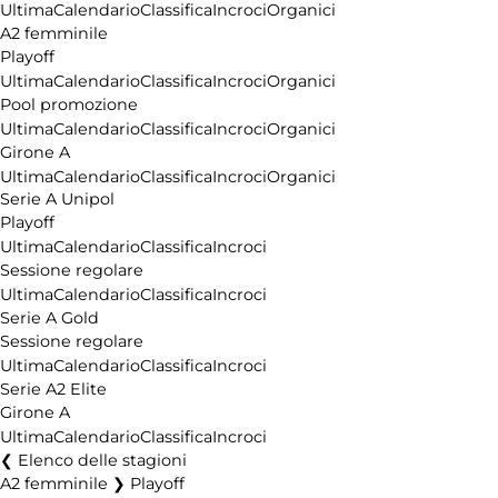
Ultima
Calendario
Classifica
Incroci
Organici
A2 femminile
Playoff
Ultima
Calendario
Classifica
Incroci
Organici
Pool promozione
Ultima
Calendario
Classifica
Incroci
Organici
Girone A
Ultima
Calendario
Classifica
Incroci
Organici
Serie A Unipol
Playoff
Ultima
Calendario
Classifica
Incroci
Sessione regolare
Ultima
Calendario
Classifica
Incroci
Serie A Gold
Sessione regolare
Ultima
Calendario
Classifica
Incroci
Serie A2 Elite
Girone A
Ultima
Calendario
Classifica
Incroci
Elenco delle stagioni
A2 femminile ❯ Playoff