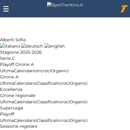
Chi
siamo
Affiliazione
Pubblicità
Alberti Sofia
Stagione 2025-2026
Serie C
Playoff Girone A
Ultima
Calendario
Incroci
Organici
Girone A
Ultima
Calendario
Classifica
Incroci
Organici
Eccellenza
Girone regionale
Ultima
Calendario
Classifica
Incroci
Organici
SuperLega
Playoff
Ultima
Calendario
Classifica
Incroci
Organici
Sessione regolare