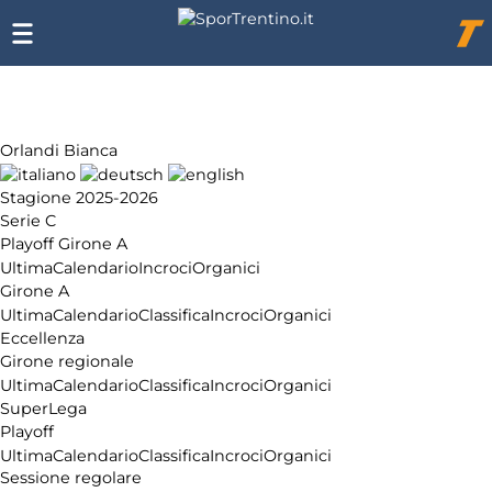
Chi
siamo
Affiliazione
Pubblicità
Orlandi Bianca
Stagione 2025-2026
Serie C
Playoff Girone A
Ultima
Calendario
Incroci
Organici
Girone A
Ultima
Calendario
Classifica
Incroci
Organici
Eccellenza
Girone regionale
Ultima
Calendario
Classifica
Incroci
Organici
SuperLega
Playoff
Ultima
Calendario
Classifica
Incroci
Organici
Sessione regolare