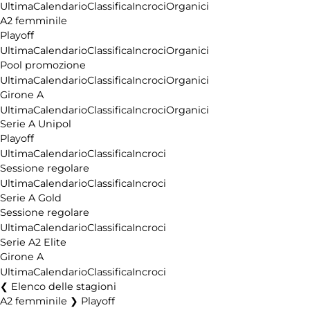
Ultima
Calendario
Classifica
Incroci
Organici
A2 femminile
Playoff
Ultima
Calendario
Classifica
Incroci
Organici
Pool promozione
Ultima
Calendario
Classifica
Incroci
Organici
Girone A
Ultima
Calendario
Classifica
Incroci
Organici
Serie A Unipol
Playoff
Ultima
Calendario
Classifica
Incroci
Sessione regolare
Ultima
Calendario
Classifica
Incroci
Serie A Gold
Sessione regolare
Ultima
Calendario
Classifica
Incroci
Serie A2 Elite
Girone A
Ultima
Calendario
Classifica
Incroci
Elenco delle stagioni
A2 femminile ❯ Playoff