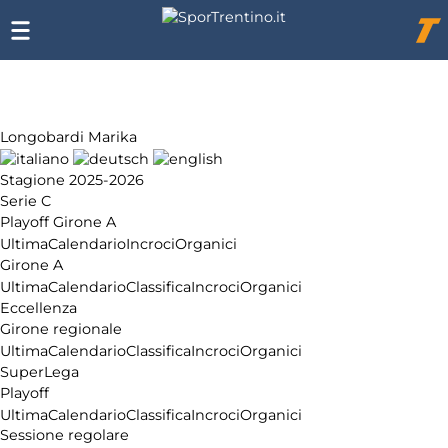
Chi
siamo
Affiliazione
Pubblicità
Longobardi Marika
Stagione 2025-2026
Serie C
Playoff Girone A
Ultima
Calendario
Incroci
Organici
Girone A
Ultima
Calendario
Classifica
Incroci
Organici
Eccellenza
Girone regionale
Ultima
Calendario
Classifica
Incroci
Organici
SuperLega
Playoff
Ultima
Calendario
Classifica
Incroci
Organici
Sessione regolare