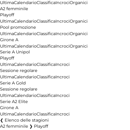
Ultima
Calendario
Classifica
Incroci
Organici
A2 femminile
Playoff
Ultima
Calendario
Classifica
Incroci
Organici
Pool promozione
Ultima
Calendario
Classifica
Incroci
Organici
Girone A
Ultima
Calendario
Classifica
Incroci
Organici
Serie A Unipol
Playoff
Ultima
Calendario
Classifica
Incroci
Sessione regolare
Ultima
Calendario
Classifica
Incroci
Serie A Gold
Sessione regolare
Ultima
Calendario
Classifica
Incroci
Serie A2 Elite
Girone A
Ultima
Calendario
Classifica
Incroci
Elenco delle stagioni
A2 femminile ❯ Playoff