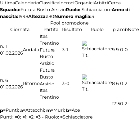
Ultima
Calendario
Classifica
Incroci
Organici
Arbitri
Cerca
Squadra:
Ruolo:
Schiacciatore
Anno di
Futura Busto Arsizio
nascita:
1998
Altezza:
180
Numero maglia:
4
Pool promozione
Giornata
Partita
Risultato
Ruolo
p
a
m
b
Note
Itas
Trentino
n.
1
3-1
Andata
9
9
0
0
Futura
01.02.2026
Tit.
Busto
Arsizio
Futura
Busto
n.
6
3-0
Ritorno
8
6
0
2
Arsizio
01.03.2026
Tit.
Itas
Trentino
17
15
0
2
-
=Punti;
=Attacchi;
=Muri;
=Ace
p
a
m
b
Punti:
=0;
=1;
=2;
=3 - Ruolo:
=Schiacciatore