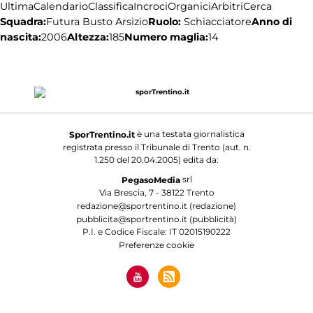
Ultima
Calendario
Classifica
Incroci
Organici
Arbitri
Cerca
Squadra:
Ruolo:
Schiacciatore
Anno di
Futura Busto Arsizio
nascita:
2006
Altezza:
185
Numero maglia:
14
è una testata giornalistica
SporTrentino.it
registrata presso il Tribunale di Trento (aut. n.
1.250 del 20.04.2005) edita da:
srl
PegasoMedia
Via Brescia, 7 - 38122 Trento
redazione@sportrentino.it (redazione)
pubblicita@sportrentino.it (pubblicità)
P.I. e Codice Fiscale: IT 02015190222
Preferenze cookie