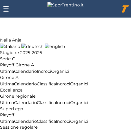
Chi
siamo
Affiliazione
Pubblicità
Nella Anja
Stagione 2025-2026
Serie C
Playoff Girone A
Ultima
Calendario
Incroci
Organici
Girone A
Ultima
Calendario
Classifica
Incroci
Organici
Eccellenza
Girone regionale
Ultima
Calendario
Classifica
Incroci
Organici
SuperLega
Playoff
Ultima
Calendario
Classifica
Incroci
Organici
Sessione regolare