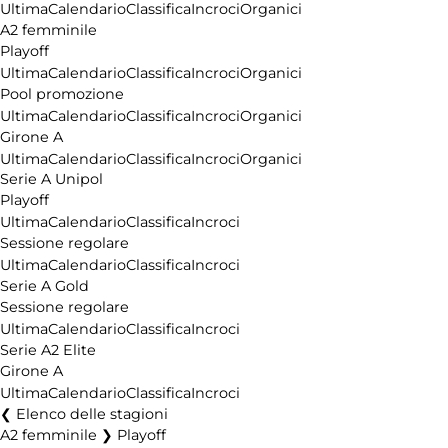
Ultima
Calendario
Classifica
Incroci
Organici
A2 femminile
Playoff
Ultima
Calendario
Classifica
Incroci
Organici
Pool promozione
Ultima
Calendario
Classifica
Incroci
Organici
Girone A
Ultima
Calendario
Classifica
Incroci
Organici
Serie A Unipol
Playoff
Ultima
Calendario
Classifica
Incroci
Sessione regolare
Ultima
Calendario
Classifica
Incroci
Serie A Gold
Sessione regolare
Ultima
Calendario
Classifica
Incroci
Serie A2 Elite
Girone A
Ultima
Calendario
Classifica
Incroci
Elenco delle stagioni
A2 femminile ❯ Playoff