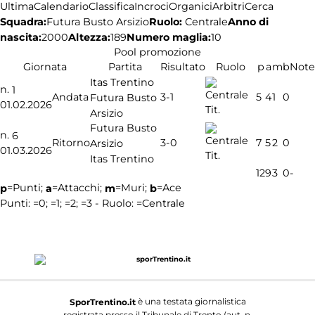
Ultima
Calendario
Classifica
Incroci
Organici
Arbitri
Cerca
Squadra:
Ruolo:
Centrale
Anno di
Futura Busto Arsizio
nascita:
2000
Altezza:
189
Numero maglia:
10
Pool promozione
Giornata
Partita
Risultato
Ruolo
p
a
m
b
Note
Itas Trentino
n.
1
3-1
Andata
5
4
1
0
Futura Busto
01.02.2026
Tit.
Arsizio
Futura Busto
n.
6
3-0
Ritorno
7
5
2
0
Arsizio
01.03.2026
Tit.
Itas Trentino
12
9
3
0
-
=Punti;
=Attacchi;
=Muri;
=Ace
p
a
m
b
Punti:
=0;
=1;
=2;
=3 - Ruolo:
=Centrale
è una testata giornalistica
SporTrentino.it
registrata presso il Tribunale di Trento (aut. n.