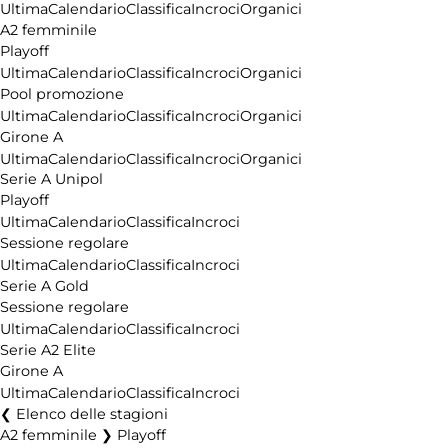
Ultima
Calendario
Classifica
Incroci
Organici
A2 femminile
Playoff
Ultima
Calendario
Classifica
Incroci
Organici
Pool promozione
Ultima
Calendario
Classifica
Incroci
Organici
Girone A
Ultima
Calendario
Classifica
Incroci
Organici
Serie A Unipol
Playoff
Ultima
Calendario
Classifica
Incroci
Sessione regolare
Ultima
Calendario
Classifica
Incroci
Serie A Gold
Sessione regolare
Ultima
Calendario
Classifica
Incroci
Serie A2 Elite
Girone A
Ultima
Calendario
Classifica
Incroci
Elenco delle stagioni
A2 femminile ❯ Playoff