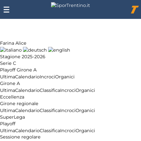
Chi
siamo
Affiliazione
Pubblicità
Farina Alice
Stagione 2025-2026
Serie C
Playoff Girone A
Ultima
Calendario
Incroci
Organici
Girone A
Ultima
Calendario
Classifica
Incroci
Organici
Eccellenza
Girone regionale
Ultima
Calendario
Classifica
Incroci
Organici
SuperLega
Playoff
Ultima
Calendario
Classifica
Incroci
Organici
Sessione regolare