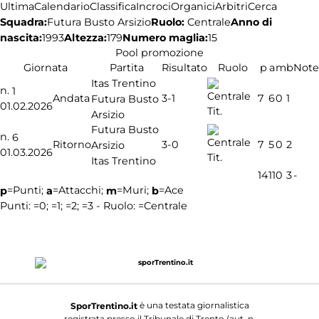
Ultima
Calendario
Classifica
Incroci
Organici
Arbitri
Cerca
Squadra:
Ruolo:
Centrale
Anno di
Futura Busto Arsizio
nascita:
1993
Altezza:
179
Numero maglia:
15
Pool promozione
Giornata
Partita
Risultato
Ruolo
p
a
m
b
Note
Itas Trentino
n.
1
3-1
Andata
7
6
0
1
Futura Busto
01.02.2026
Tit.
Arsizio
Futura Busto
n.
6
3-0
Ritorno
7
5
0
2
Arsizio
01.03.2026
Tit.
Itas Trentino
14
11
0
3
-
=Punti;
=Attacchi;
=Muri;
=Ace
p
a
m
b
Punti:
=0;
=1;
=2;
=3 - Ruolo:
=Centrale
è una testata giornalistica
SporTrentino.it
registrata presso il Tribunale di Trento (aut. n.