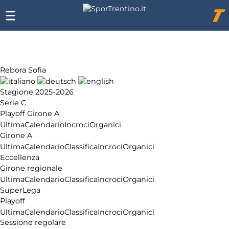
Chi
siamo
Affiliazione
Pubblicità
Rebora Sofia
Stagione 2025-2026
Serie C
Playoff Girone A
Ultima
Calendario
Incroci
Organici
Girone A
Ultima
Calendario
Classifica
Incroci
Organici
Eccellenza
Girone regionale
Ultima
Calendario
Classifica
Incroci
Organici
SuperLega
Playoff
Ultima
Calendario
Classifica
Incroci
Organici
Sessione regolare