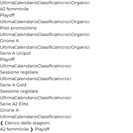
Ultima
Calendario
Classifica
Incroci
Organici
A2 femminile
Playoff
Ultima
Calendario
Classifica
Incroci
Organici
Pool promozione
Ultima
Calendario
Classifica
Incroci
Organici
Girone A
Ultima
Calendario
Classifica
Incroci
Organici
Serie A Unipol
Playoff
Ultima
Calendario
Classifica
Incroci
Sessione regolare
Ultima
Calendario
Classifica
Incroci
Serie A Gold
Sessione regolare
Ultima
Calendario
Classifica
Incroci
Serie A2 Elite
Girone A
Ultima
Calendario
Classifica
Incroci
Elenco delle stagioni
A2 femminile ❯ Playoff