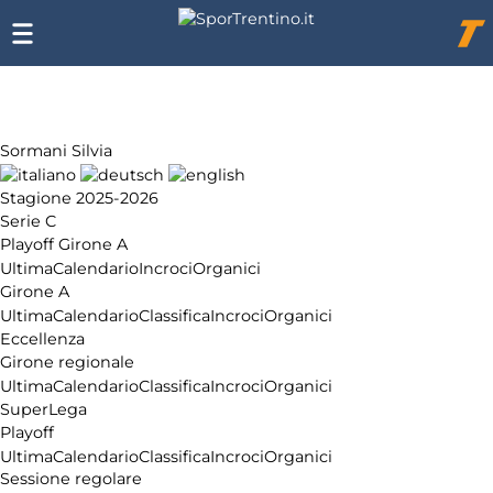
Chi
siamo
Affiliazione
Pubblicità
Sormani Silvia
Stagione 2025-2026
Serie C
Playoff Girone A
Ultima
Calendario
Incroci
Organici
Girone A
Ultima
Calendario
Classifica
Incroci
Organici
Eccellenza
Girone regionale
Ultima
Calendario
Classifica
Incroci
Organici
SuperLega
Playoff
Ultima
Calendario
Classifica
Incroci
Organici
Sessione regolare