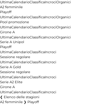
Ultima
Calendario
Classifica
Incroci
Organici
A2 femminile
Playoff
Ultima
Calendario
Classifica
Incroci
Organici
Pool promozione
Ultima
Calendario
Classifica
Incroci
Organici
Girone A
Ultima
Calendario
Classifica
Incroci
Organici
Serie A Unipol
Playoff
Ultima
Calendario
Classifica
Incroci
Sessione regolare
Ultima
Calendario
Classifica
Incroci
Serie A Gold
Sessione regolare
Ultima
Calendario
Classifica
Incroci
Serie A2 Elite
Girone A
Ultima
Calendario
Classifica
Incroci
Elenco delle stagioni
A2 femminile ❯ Playoff