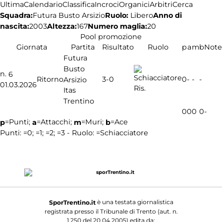
Ultima
Calendario
Classifica
Incroci
Organici
Arbitri
Cerca
Squadra:
Ruolo:
Libero
Anno di
Futura Busto Arsizio
nascita:
2003
Altezza:
167
Numero maglia:
20
Pool promozione
Giornata
Partita
Risultato
Ruolo
p
a
m
b
Note
Futura
Busto
n.
6
3-0
Ritorno
0
-
-
-
Arsizio
01.03.2026
Ris.
Itas
Trentino
0
0
0
0
-
=Punti;
=Attacchi;
=Muri;
=Ace
p
a
m
b
Punti:
=0;
=1;
=2;
=3 - Ruolo:
=Schiacciatore
è una testata giornalistica
SporTrentino.it
registrata presso il Tribunale di Trento (aut. n.
1.250 del 20.04.2005) edita da: