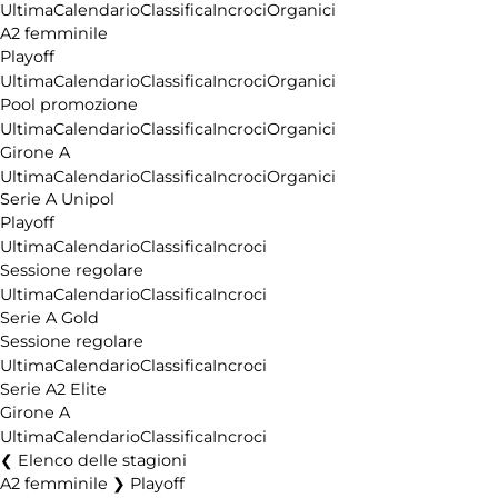
Ultima
Calendario
Classifica
Incroci
Organici
A2 femminile
Playoff
Ultima
Calendario
Classifica
Incroci
Organici
Pool promozione
Ultima
Calendario
Classifica
Incroci
Organici
Girone A
Ultima
Calendario
Classifica
Incroci
Organici
Serie A Unipol
Playoff
Ultima
Calendario
Classifica
Incroci
Sessione regolare
Ultima
Calendario
Classifica
Incroci
Serie A Gold
Sessione regolare
Ultima
Calendario
Classifica
Incroci
Serie A2 Elite
Girone A
Ultima
Calendario
Classifica
Incroci
Elenco delle stagioni
A2 femminile ❯ Playoff