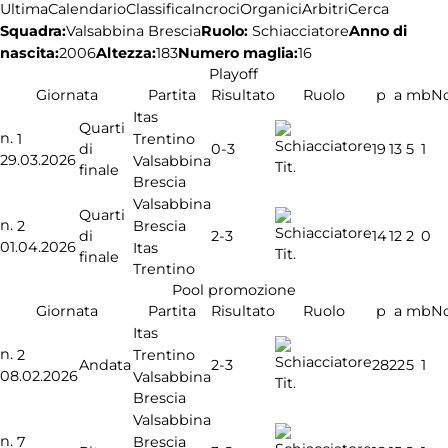
Ultima
Calendario
Classifica
Incroci
Organici
Arbitri
Cerca
Squadra:
Ruolo:
Schiacciatore
Anno di
Valsabbina Brescia
nascita:
2006
Altezza:
183
Numero maglia:
16
Playoff
Giornata
Partita
Risultato
Ruolo
p
a
m
b
N
Itas
Quarti
n.
Trentino
1
0-3
di
19
13
5
1
29.03.2026
Valsabbina
Tit.
finale
Brescia
Valsabbina
Quarti
n.
Brescia
2
2-3
di
14
12
2
0
01.04.2026
Itas
Tit.
finale
Trentino
Pool promozione
Giornata
Partita
Risultato
Ruolo
p
a
m
b
N
Itas
n.
Trentino
2
2-3
Andata
28
22
5
1
08.02.2026
Valsabbina
Tit.
Brescia
Valsabbina
n.
Brescia
7