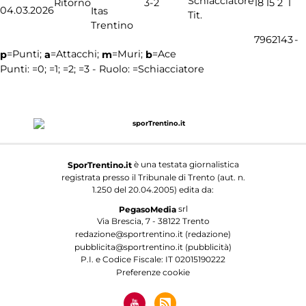
3-2
Ritorno
18
15
2
1
04.03.2026
Itas
Tit.
Trentino
79
62
14
3
-
=Punti;
=Attacchi;
=Muri;
=Ace
p
a
m
b
Punti:
=0;
=1;
=2;
=3 - Ruolo:
=Schiacciatore
è una testata giornalistica
SporTrentino.it
registrata presso il Tribunale di Trento (aut. n.
1.250 del 20.04.2005) edita da:
srl
PegasoMedia
Via Brescia, 7 - 38122 Trento
redazione@sportrentino.it (redazione)
pubblicita@sportrentino.it (pubblicità)
P.I. e Codice Fiscale: IT 02015190222
Preferenze cookie