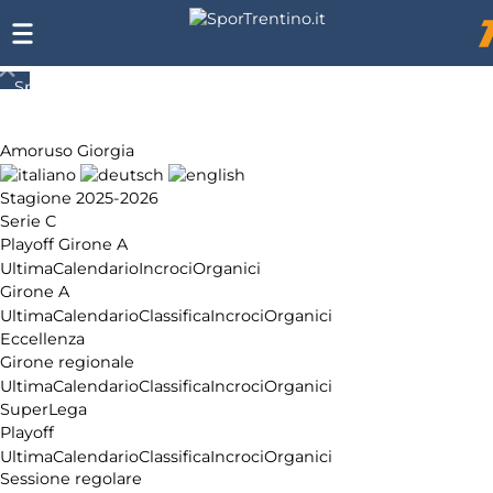
SporTrentino.it
Chi
siamo
Amoruso Giorgia
Affiliazione
Pubblicità
Stagione 2025-2026
Serie C
Playoff Girone A
Ultima
Calendario
Incroci
Organici
Girone A
Ultima
Calendario
Classifica
Incroci
Organici
Eccellenza
Girone regionale
Ultima
Calendario
Classifica
Incroci
Organici
SuperLega
Playoff
Ultima
Calendario
Classifica
Incroci
Organici
Sessione regolare