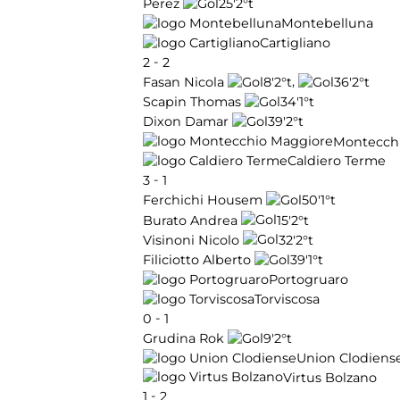
25'
2°t
Perez
Montebelluna
Cartigliano
-
2
2
,
8'
2°t
36'
2°t
Fasan Nicola
34'
1°t
Scapin Thomas
39'
2°t
Dixon Damar
Montecch
Caldiero Terme
-
3
1
50'
1°t
Ferchichi Housem
15'
2°t
Burato Andrea
32'
2°t
Visinoni Nicolo
39'
1°t
Filiciotto Alberto
Portogruaro
Torviscosa
-
0
1
9'
2°t
Grudina Rok
Union Clodiens
Virtus Bolzano
-
1
2