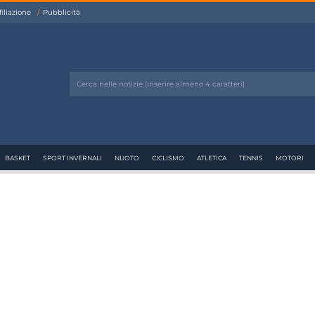
filiazione
Pubblicità
BASKET
SPORT INVERNALI
NUOTO
CICLISMO
ATLETICA
TENNIS
MOTORI