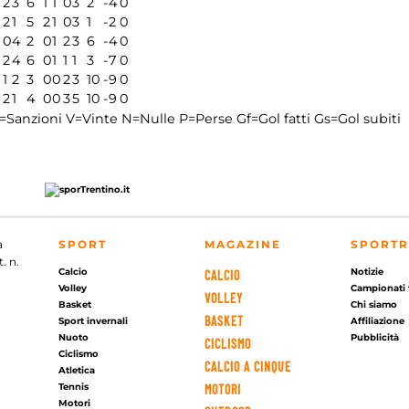
0
2
3
6
1
1
0
3
2
-4
0
0
2
1
5
2
1
0
3
1
-2
0
0
4
2
0
1
2
3
6
-4
0
0
2
4
6
0
1
1
1
3
-7
0
1
2
3
0
0
2
3
10
-9
0
0
2
1
4
0
0
3
5
10
-9
0
=Sanzioni
V=Vinte
N=Nulle
P=Perse
Gf=Gol fatti
Gs=Gol subiti
a
SPORT
MAGAZINE
SPORTR
. n.
Calcio
Notizie
CALCIO
Volley
Campionati 
VOLLEY
Basket
Chi siamo
BASKET
Sport invernali
Affiliazione
Nuoto
Pubblicità
CICLISMO
Ciclismo
CALCIO A CINQUE
Atletica
Tennis
MOTORI
Motori