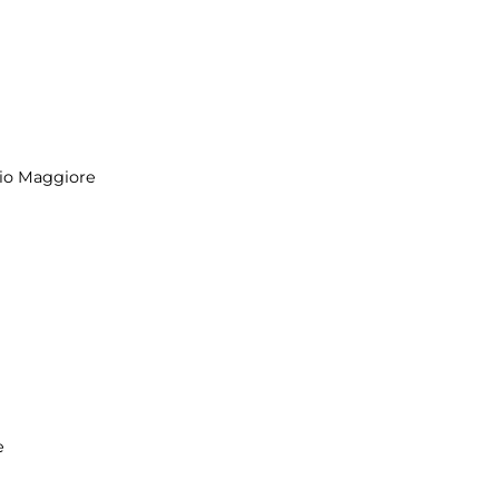
io Maggiore
e