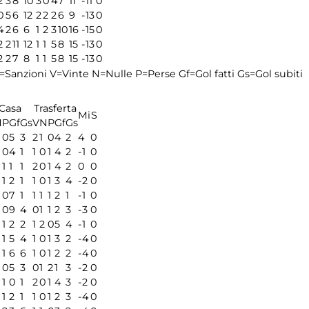
2
3
8
10
3
0
4
7
11
-11
0
0
5
6
12
2
2
2
6
9
-13
0
4
2
6
6
1
2
3
10
16
-15
0
2
2
11
12
1
1
5
8
15
-13
0
2
2
7
8
1
1
5
8
15
-13
0
=Sanzioni
V=Vinte
N=Nulle
P=Perse
Gf=Gol fatti
Gs=Gol subiti
Casa
Trasferta
Mi
S
N
P
Gf
Gs
V
N
P
Gf
Gs
0
0
5
3
2
1
0
4
2
4
0
0
4
1
1
0
1
4
2
-1
0
0
1
1
1
2
0
1
4
2
0
0
0
1
2
1
1
0
1
3
4
-2
0
0
7
1
1
1
1
2
1
-1
0
0
9
4
0
1
1
2
3
-3
0
0
1
2
2
1
2
0
5
4
-1
0
1
5
4
1
0
1
3
2
-4
0
1
6
6
1
0
1
2
2
-4
0
0
0
5
3
0
1
2
1
3
-2
0
1
0
1
2
0
1
4
3
-2
0
1
2
1
1
0
1
2
3
-4
0