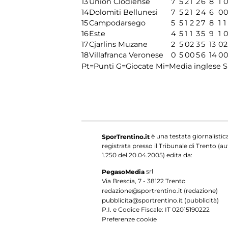
13
Union Clodiense
7
5
2
1
2
6
8
1
14
Dolomiti Bellunesi
7
5
2
1
2
4
6
0
15
Campodarsego
5
5
1
2
2
7
8
1
1
16
Este
4
5
1
1
3
5
9
1
17
Cjarlins Muzane
2
5
0
2
3
5
13
0
2
18
Villafranca Veronese
0
5
0
0
5
6
14
0
Pt=Punti
G=Giocate
Mi=Media inglese
S
è una testata giornalistic
SporTrentino.it
registrata presso il Tribunale di Trento (aut
1.250 del 20.04.2005) edita da:
srl
PegasoMedia
Via Brescia, 7 - 38122 Trento
redazione@sportrentino.it (redazione)
pubblicita@sportrentino.it (pubblicità)
P.I. e Codice Fiscale: IT 02015190222
Preferenze cookie