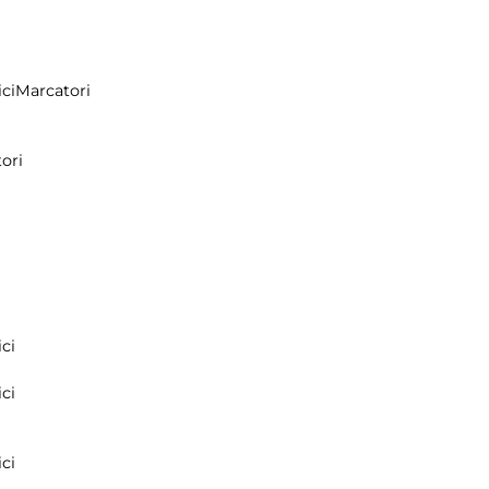
ci
Marcatori
ori
ci
ci
ci