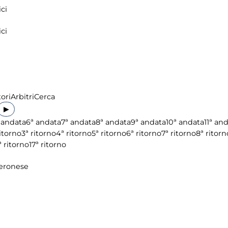
ci
ci
ori
Arbitri
Cerca
▶
 andata
6ª andata
7ª andata
8ª andata
9ª andata
10ª andata
11ª an
ritorno
3ª ritorno
4ª ritorno
5ª ritorno
6ª ritorno
7ª ritorno
8ª ritorn
ª ritorno
17ª ritorno
Veronese