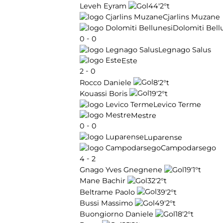
44'
2°t
Leveh Eyram
Cjarlins Muzane
Dolomiti Bell
-
0
0
Legnago Salus
Este
-
2
0
8'
2°t
Rocco Daniele
19'
2°t
Kouassi Boris
Levico Terme
Mestre
-
0
0
Luparense
Campodarsego
-
4
2
19'
1°t
Gnago Yves Gnegnene
32'
2°t
Mane Bachir
39'
2°t
Beltrame Paolo
49'
2°t
Bussi Massimo
18'
2°t
Buongiorno Daniele