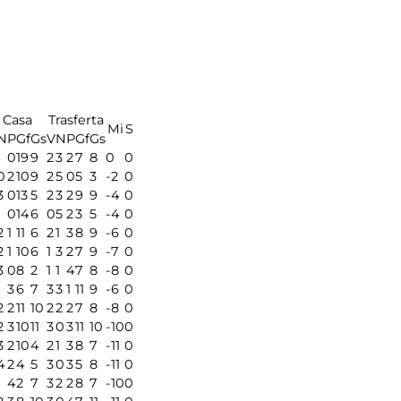
Casa
Trasferta
Mi
S
N
P
Gf
Gs
V
N
P
Gf
Gs
1
0
19
9
2
3
2
7
8
0
0
0
2
10
9
2
5
0
5
3
-2
0
3
0
13
5
2
3
2
9
9
-4
0
1
0
14
6
0
5
2
3
5
-4
0
2
1
11
6
2
1
3
8
9
-6
0
2
1
10
6
1
3
2
7
9
-7
0
3
0
8
2
1
1
4
7
8
-8
0
1
3
6
7
3
3
1
11
9
-6
0
2
2
11
10
2
2
2
7
8
-8
0
2
3
10
11
3
0
3
11
10
-10
0
3
2
10
4
2
1
3
8
7
-11
0
4
2
4
5
3
0
3
5
8
-11
0
1
4
2
7
3
2
2
8
7
-10
0