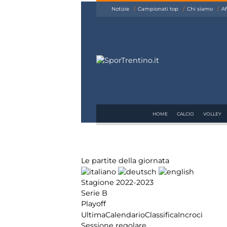
siamo
Notizie
Campionati top
Chi siamo
Af
Affiliazione
Pubblicità
HOME
CALCIO
VOLLEY
Le partite della giornata
Stagione 2022-2023
Serie B
Playoff
Ultima
Calendario
Classifica
Incroci
Sessione regolare