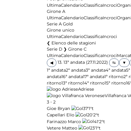
Ultima
Calendario
Classifica
Incroci
Organi
Girone A
Ultima
Calendario
Classifica
Incroci
Organi
Serie A Gold
Girone unico
Ultima
Calendario
Classifica
Incroci
Elenco delle stagioni
Serie D ❯ Girone C
Ultima
Calendario
Classifica
Incroci
Marcat
13. 13ª andata (27.11.2022)
◀
1ª andata
2ª andata
3ª andata
4ª andata
5ª
andata
16ª andata
17ª andata
1ª ritorno
2ª 
ritorno
13ª ritorno
14ª ritorno
15ª ritorno
16
Adriese
Villafranca 
-
3
2
37'
1°t
Gioe Bryan
20'
2°t
Capellari Elio
41'
2°t
Farinazzo Marco
23'
1°t
Vetere Matteo