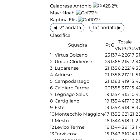
28'
2°t
Calabrese Antonio
7'
2°t
Mayr Noah
10'
2°t
Kaptina Elis
◀ 12ª andata
14ª andata ▶
Classifica
Totale
Squadra
Pt
G
V
N
P
Gf
Gs
V
1
Virtus Bolzano
25
13
7
4
2
26
17
5
2
Union Clodiense
23
13
6
5
2
15
12
4
3
Luparense
21
13
5
6
2
22
14
3
4
Adriese
21
13
5
6
2
17
11
5
5
Campodarsego
21
13
6
3
4
19
15
4
6
Caldiero Terme
20
13
5
5
3
17
15
4
7
Legnago Salus
19
13
5
4
4
15
10
4
8
Cartigliano
19
13
5
4
4
17
16
2
9
Este
19
13
5
4
4
18
18
3
10
Montecchio Maggiore
17
13
5
2
6
21
21
2
11
Mestre
16
13
4
4
5
18
11
2
12
Levico Terme
16
13
4
4
5
9
13
1
13
Torviscosa
15
13
4
3
6
10
14
1