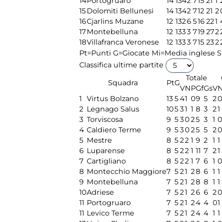
14
Portogruaro
14
13
4
2
7
15
21
1
15
Dolomiti Bellunesi
14
13
4
2
7
12
21
2
16
Cjarlins Muzane
12
13
2
6
5
16
22
1
17
Montebelluna
12
13
3
3
7
19
27
2
18
Villafranca Veronese
12
13
3
3
7
15
23
2
Pt=Punti
G=Giocate
Mi=Media inglese
S
Classifica ultime partite
Totale
Squadra
Pt
G
V
N
P
Gf
Gs
V
1
Virtus Bolzano
13
5
4
1
0
9
5
2
2
Legnago Salus
10
5
3
1
1
8
3
2
1
3
Torviscosa
9
5
3
0
2
5
3
1
4
Caldiero Terme
9
5
3
0
2
5
5
2
5
Mestre
8
5
2
2
1
9
2
1
1
6
Luparense
8
5
2
2
1
11
7
2
1
7
Cartigliano
8
5
2
2
1
7
6
1
8
Montecchio Maggiore
7
5
2
1
2
8
6
1
1
9
Montebelluna
7
5
2
1
2
8
8
1
1
10
Adriese
7
5
2
1
2
6
6
2
11
Portogruaro
7
5
2
1
2
4
4
0
1
11
Levico Terme
7
5
2
1
2
4
4
1
1