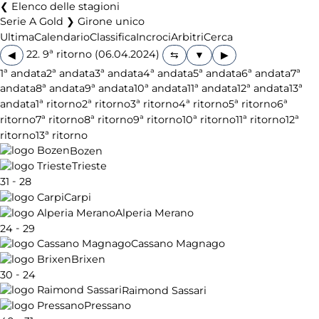
Elenco delle stagioni
Serie A Gold ❯ Girone unico
Ultima
Calendario
Classifica
Incroci
Arbitri
Cerca
22. 9ª ritorno (06.04.2024)
◀
▶
1ª andata
2ª andata
3ª andata
4ª andata
5ª andata
6ª andata
7ª
andata
8ª andata
9ª andata
10ª andata
11ª andata
12ª andata
13ª
andata
1ª ritorno
2ª ritorno
3ª ritorno
4ª ritorno
5ª ritorno
6ª
ritorno
7ª ritorno
8ª ritorno
9ª ritorno
10ª ritorno
11ª ritorno
12ª
ritorno
13ª ritorno
Bozen
Trieste
-
31
28
Carpi
Alperia Merano
-
24
29
Cassano Magnago
Brixen
-
30
24
Raimond Sassari
Pressano