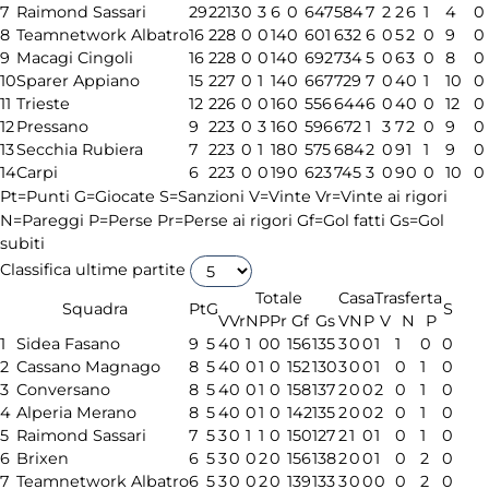
7
Raimond Sassari
29
22
13
0
3
6
0
647
584
7
2
2
6
1
4
0
8
Teamnetwork Albatro
16
22
8
0
0
14
0
601
632
6
0
5
2
0
9
0
9
Macagi Cingoli
16
22
8
0
0
14
0
692
734
5
0
6
3
0
8
0
10
Sparer Appiano
15
22
7
0
1
14
0
667
729
7
0
4
0
1
10
0
11
Trieste
12
22
6
0
0
16
0
556
644
6
0
4
0
0
12
0
12
Pressano
9
22
3
0
3
16
0
596
672
1
3
7
2
0
9
0
13
Secchia Rubiera
7
22
3
0
1
18
0
575
684
2
0
9
1
1
9
0
14
Carpi
6
22
3
0
0
19
0
623
745
3
0
9
0
0
10
0
Pt=Punti
G=Giocate
S=Sanzioni
V=Vinte
Vr=Vinte ai rigori
N=Pareggi
P=Perse
Pr=Perse ai rigori
Gf=Gol fatti
Gs=Gol
subiti
Classifica ultime partite
Totale
Casa
Trasferta
Squadra
Pt
G
S
V
Vr
N
P
Pr
Gf
Gs
V
N
P
V
N
P
1
Sidea Fasano
9
5
4
0
1
0
0
156
135
3
0
0
1
1
0
0
2
Cassano Magnago
8
5
4
0
0
1
0
152
130
3
0
0
1
0
1
0
3
Conversano
8
5
4
0
0
1
0
158
137
2
0
0
2
0
1
0
4
Alperia Merano
8
5
4
0
0
1
0
142
135
2
0
0
2
0
1
0
5
Raimond Sassari
7
5
3
0
1
1
0
150
127
2
1
0
1
0
1
0
6
Brixen
6
5
3
0
0
2
0
156
138
2
0
0
1
0
2
0
7
Teamnetwork Albatro
6
5
3
0
0
2
0
139
133
3
0
0
0
0
2
0