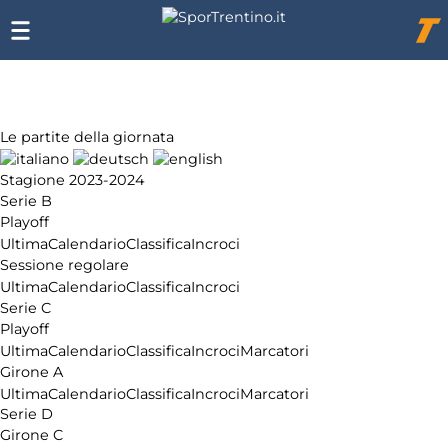
Chi
siamo
Affiliazione
Pubblicità
Le partite della giornata
Stagione 2023-2024
Serie B
Playoff
Ultima
Calendario
Classifica
Incroci
Sessione regolare
Ultima
Calendario
Classifica
Incroci
Serie C
Playoff
Ultima
Calendario
Classifica
Incroci
Marcatori
Girone A
Ultima
Calendario
Classifica
Incroci
Marcatori
Serie D
Girone C