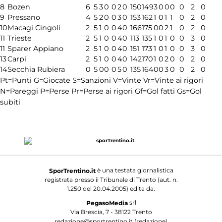
8
Bozen
6
5
3
0
0
2
0
150
149
3
0
0
0
0
2
0
9
Pressano
4
5
2
0
0
3
0
153
162
1
0
1
1
0
2
0
10
Macagi Cingoli
2
5
1
0
0
4
0
166
175
0
0
2
1
0
2
0
11
Trieste
2
5
1
0
0
4
0
113
135
1
0
1
0
0
3
0
11
Sparer Appiano
2
5
1
0
0
4
0
151
173
1
0
1
0
0
3
0
13
Carpi
2
5
1
0
0
4
0
142
170
1
0
2
0
0
2
0
14
Secchia Rubiera
0
5
0
0
0
5
0
135
164
0
0
3
0
0
2
0
Pt=Punti
G=Giocate
S=Sanzioni
V=Vinte
Vr=Vinte ai rigori
N=Pareggi
P=Perse
Pr=Perse ai rigori
Gf=Gol fatti
Gs=Gol
subiti
è una testata giornalistica
SporTrentino.it
registrata presso il Tribunale di Trento (aut. n.
1.250 del 20.04.2005) edita da:
srl
PegasoMedia
Via Brescia, 7 - 38122 Trento
redazione@sportrentino.it (redazione)