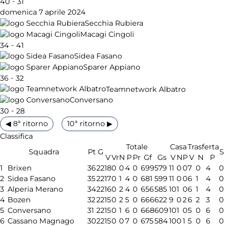
-
40
31
domenica 7 aprile 2024
Secchia Rubiera
Macagi Cingoli
-
34
41
Sidea Fasano
Sparer Appiano
-
36
32
Teamnetwork Albatro
Conversano
-
30
28
◀ 8ª ritorno
10ª ritorno ▶
Classifica
Totale
Casa
Trasferta
Squadra
Pt
G
S
V
Vr
N
P
Pr
Gf
Gs
V
N
P
V
N
P
1
Brixen
36
22
18
0
0
4
0
699
579
11
0
0
7
0
4
0
2
Sidea Fasano
35
22
17
0
1
4
0
681
599
11
0
0
6
1
4
0
3
Alperia Merano
34
22
16
0
2
4
0
656
585
10
1
0
6
1
4
0
4
Bozen
32
22
15
0
2
5
0
666
622
9
0
2
6
2
3
0
5
Conversano
31
22
15
0
1
6
0
668
609
10
1
0
5
0
6
0
6
Cassano Magnago
30
22
15
0
0
7
0
675
584
10
0
1
5
0
6
0