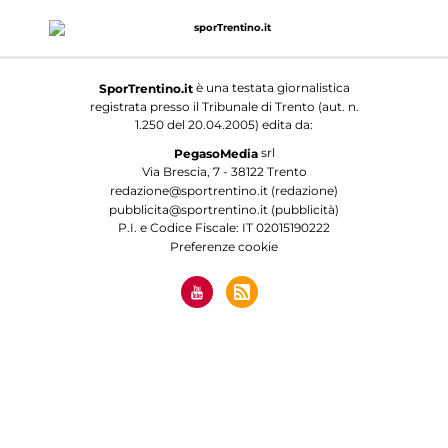
è una testata giornalistica
SporTrentino.it
registrata presso il Tribunale di Trento (aut. n.
1.250 del 20.04.2005) edita da:
srl
PegasoMedia
Via Brescia, 7 - 38122 Trento
redazione@sportrentino.it (redazione)
pubblicita@sportrentino.it (pubblicità)
P.I. e Codice Fiscale: IT 02015190222
Preferenze cookie