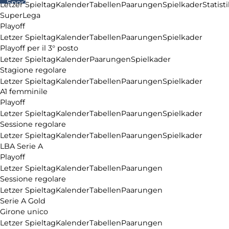
SporTrentino.it
Letzer Spieltag
Kalender
Tabellen
Paarungen
Spielkader
Statist
Chi
SuperLega
siamo
Playoff
Affiliazione
Letzer Spieltag
Kalender
Tabellen
Paarungen
Spielkader
Pubblicità
Playoff per il 3° posto
Letzer Spieltag
Kalender
Paarungen
Spielkader
Stagione regolare
Letzer Spieltag
Kalender
Tabellen
Paarungen
Spielkader
A1 femminile
Playoff
Letzer Spieltag
Kalender
Tabellen
Paarungen
Spielkader
Sessione regolare
Letzer Spieltag
Kalender
Tabellen
Paarungen
Spielkader
LBA Serie A
Playoff
Letzer Spieltag
Kalender
Tabellen
Paarungen
Sessione regolare
Letzer Spieltag
Kalender
Tabellen
Paarungen
Serie A Gold
Girone unico
Letzer Spieltag
Kalender
Tabellen
Paarungen