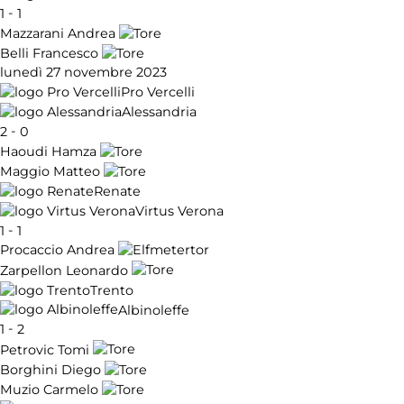
-
1
1
Mazzarani Andrea
Belli Francesco
lunedì 27 novembre 2023
Pro Vercelli
Alessandria
-
2
0
Haoudi Hamza
Maggio Matteo
Renate
Virtus Verona
-
1
1
Procaccio Andrea
Zarpellon Leonardo
Trento
Albinoleffe
-
1
2
Petrovic Tomi
Borghini Diego
Muzio Carmelo