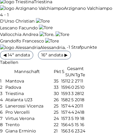
Triestina
Arzignano Valchiampo
-
4
1
D'Urso Christian
Lescano Facundo
,
Vallocchia Andrea
Grandolfo Francesco
, -1 Strafpunkte
Alessandria
◀ 14ª andata
16ª andata ▶
Tabellen
Gesamt
Mannschaft
Pkt
S
S
U
N
Tg
Te
1
Mantova
35
15
11
2
2
27
11
2
Padova
33
15
9
6
0
25
10
3
Triestina
30
15
9
3
3
28
12
4
Atalanta U23
26
15
8
2
5
20
18
5
Lanerossi Vicenza
25
15
7
4
4
20
11
6
Pro Vercelli
25
15
7
4
4
24
18
7
Virtus Verona
24
15
7
3
5
19
18
8
Trento
22
15
6
4
5
15
16
9
Giana Erminio
21
15
6
3
6
23
24