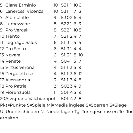
5
Giana Erminio
10
5
3
1
1
10
6
6
Lanerossi Vicenza
10
5
3
1
1
7
3
7
Albinoleffe
9
5
3
0
2
6
4
8
Lumezzane
8
5
2
2
1
6
3
9
Pro Vercelli
8
5
2
2
1
10
8
10
Trento
7
5
2
1
2
4
7
11
Legnago Salus
6
5
1
3
1
5
5
12
Pro Sesto
6
5
1
3
1
4
4
13
Novara
6
5
1
3
1
8
10
14
Renate
4
5
0
4
1
5
7
15
Virtus Verona
4
5
1
1
3
5
9
16
Pergolettese
4
5
1
1
3
6
12
17
Alessandria
3
5
1
1
3
4
8
18
Pro Patria
2
5
0
2
3
4
9
19
Fiorenzuola
1
5
0
1
4
5
9
20
Arzignano Valchiampo
1
5
0
1
4
2
8
Pkt=Punkte
S=Spiele
Mi=Media inglese
S=Sperren
S=Siege
U=Unentschieden
N=Niederlagen
Tg=Tore geschossen
Te=To
erhalten