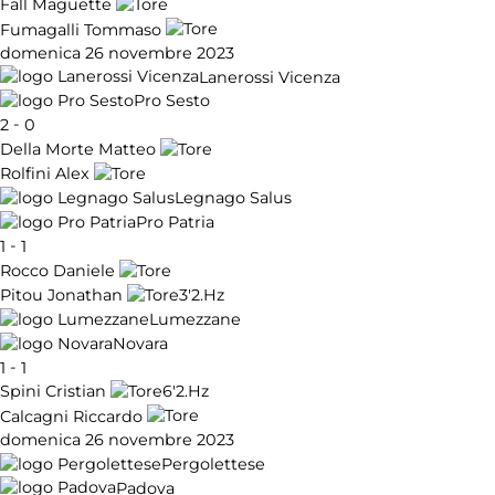
Fall Maguette
Fumagalli Tommaso
domenica 26 novembre 2023
Lanerossi Vicenza
Pro Sesto
-
2
0
Della Morte Matteo
Rolfini Alex
Legnago Salus
Pro Patria
-
1
1
Rocco Daniele
3'
2.Hz
Pitou Jonathan
Lumezzane
Novara
-
1
1
6'
2.Hz
Spini Cristian
Calcagni Riccardo
domenica 26 novembre 2023
Pergolettese
Padova