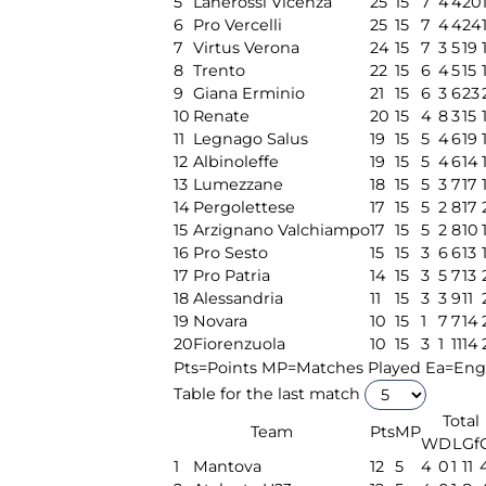
5
Lanerossi Vicenza
25
15
7
4
4
20
6
Pro Vercelli
25
15
7
4
4
24
7
Virtus Verona
24
15
7
3
5
19
8
Trento
22
15
6
4
5
15
9
Giana Erminio
21
15
6
3
6
23
10
Renate
20
15
4
8
3
15
11
Legnago Salus
19
15
5
4
6
19
12
Albinoleffe
19
15
5
4
6
14
13
Lumezzane
18
15
5
3
7
17
14
Pergolettese
17
15
5
2
8
17
15
Arzignano Valchiampo
17
15
5
2
8
10
16
Pro Sesto
15
15
3
6
6
13
17
Pro Patria
14
15
3
5
7
13
18
Alessandria
11
15
3
3
9
11
19
Novara
10
15
1
7
7
14
20
Fiorenzuola
10
15
3
1
11
14
Pts=Points
MP=Matches Played
Ea=Engl
Table for the last match
Total
Team
Pts
MP
W
D
L
Gf
1
Mantova
12
5
4
0
1
11