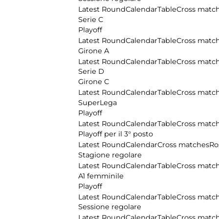
Latest Round
Calendar
Table
Cross matc
Serie C
Playoff
Latest Round
Calendar
Table
Cross matc
Girone A
Latest Round
Calendar
Table
Cross matc
Serie D
Girone C
Latest Round
Calendar
Table
Cross matc
SuperLega
Playoff
Latest Round
Calendar
Table
Cross matc
Playoff per il 3° posto
Latest Round
Calendar
Cross matches
Ro
Stagione regolare
Latest Round
Calendar
Table
Cross matc
A1 femminile
Playoff
Latest Round
Calendar
Table
Cross matc
Sessione regolare
Latest Round
Calendar
Table
Cross matc