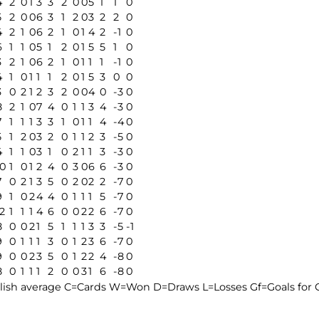
4
2
0
1
3
3
2
0
0
5
1
1
0
5
2
0
0
6
3
1
2
0
3
2
2
0
4
2
1
0
6
2
1
0
1
4
2
-1
0
6
1
1
0
5
1
2
0
1
5
5
1
0
3
2
1
0
6
2
1
0
1
1
1
-1
0
4
1
0
1
1
1
2
0
1
5
3
0
0
3
0
2
1
2
3
2
0
0
4
0
-3
0
8
2
1
0
7
4
0
1
1
3
4
-3
0
7
1
1
1
3
3
1
0
1
1
4
-4
0
5
1
2
0
3
2
0
1
1
2
3
-5
0
4
1
1
0
3
1
0
2
1
1
3
-3
0
10
1
0
1
2
4
0
3
0
6
6
-3
0
7
0
2
1
3
5
0
2
0
2
2
-7
0
9
1
0
2
4
4
0
1
1
1
5
-7
0
12
1
1
1
4
6
0
0
2
2
6
-7
0
8
0
0
2
1
5
1
1
1
3
3
-5
-1
9
0
1
1
1
3
0
1
2
3
6
-7
0
9
0
0
2
3
5
0
1
2
2
4
-8
0
8
0
1
1
1
2
0
0
3
1
6
-8
0
ish average
C=Cards
W=Won
D=Draws
L=Losses
Gf=Goals for