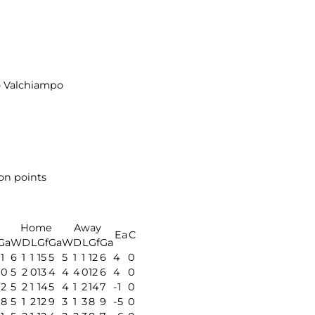
o Valchiampo
ion points
Home
Away
Ea
C
Ga
W
D
L
Gf
Ga
W
D
L
Gf
Ga
11
6
1
1
15
5
5
1
1
12
6
4
0
10
5
2
0
13
4
4
4
0
12
6
4
0
12
5
2
1
14
5
4
1
2
14
7
-1
0
18
5
1
2
12
9
3
1
3
8
9
-5
0