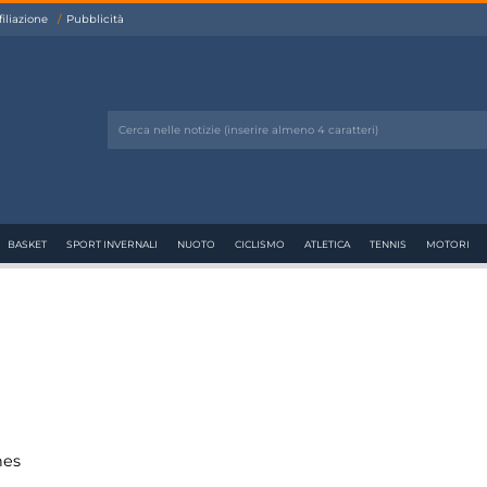
filiazione
Pubblicità
BASKET
SPORT INVERNALI
NUOTO
CICLISMO
ATLETICA
TENNIS
MOTORI
hes