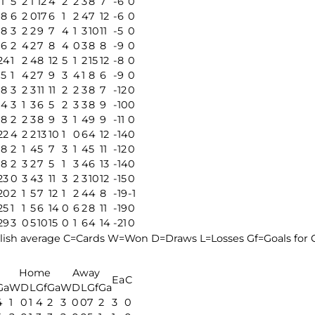
11
5
2
1
12
4
2
2
3
8
7
-6
0
18
6
2
0
17
6
1
2
4
7
12
-6
0
18
3
2
2
9
7
4
1
3
10
11
-5
0
16
2
4
2
7
8
4
0
3
8
8
-9
0
24
1
2
4
8
12
5
1
2
15
12
-8
0
15
1
4
2
7
9
3
4
1
8
6
-9
0
18
3
2
3
11
11
2
2
3
8
7
-12
0
14
3
1
3
6
5
2
3
3
8
9
-10
0
18
2
2
3
8
9
3
1
4
9
9
-11
0
22
4
2
2
13
10
1
0
6
4
12
-14
0
18
2
1
4
5
7
3
1
4
5
11
-12
0
18
2
3
2
7
5
1
3
4
6
13
-14
0
23
0
3
4
3
11
3
2
3
10
12
-15
0
20
2
1
5
7
12
1
2
4
4
8
-19
-1
25
1
1
5
6
14
0
6
2
8
11
-19
0
29
3
0
5
10
15
0
1
6
4
14
-21
0
ish average
C=Cards
W=Won
D=Draws
L=Losses
Gf=Goals for
Home
Away
Ea
C
Ga
W
D
L
Gf
Ga
W
D
L
Gf
Ga
4
1
0
1
4
2
3
0
0
7
2
3
0