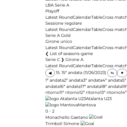
LBA Serie A
Playoff
Latest Round
Calendar
Table
Cross matc
Sessione regolare
Latest Round
Calendar
Table
Cross matc
Serie A Gold
Girone unico
Latest Round
Calendar
Table
Cross matc
List of seasons-game
Serie C ❯ Girone A
Latest Round
Calendar
Table
Cross matc
15. 15ª andata (11/26/2023)
◀
1ª andata
2ª andata
3ª andata
4ª andata
5ª
andata
16ª andata
17ª andata
18ª andata
19
ritorno
11ª ritorno
12ª ritorno
13ª ritorno
14ª
Atalanta U23
Mantova
-
0
2
Monachello Gaetano
Trimboli Simone