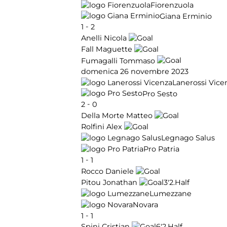
Fiorenzuola
Giana Erminio
-
1
2
Anelli Nicola
Fall Maguette
Fumagalli Tommaso
domenica 26 novembre 2023
Lanerossi Vice
Pro Sesto
-
2
0
Della Morte Matteo
Rolfini Alex
Legnago Salus
Pro Patria
-
1
1
Rocco Daniele
3'
2.Half
Pitou Jonathan
Lumezzane
Novara
-
1
1
6'
2.Half
Spini Cristian