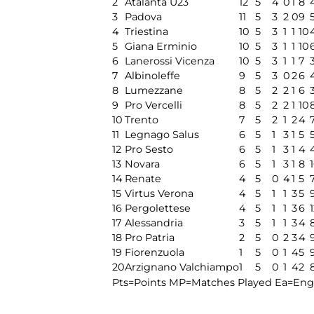
2
Atalanta U23
12
5
4
0
1
8
3
Padova
11
5
3
2
0
9
4
Triestina
10
5
3
1
1
10
5
Giana Erminio
10
5
3
1
1
10
6
Lanerossi Vicenza
10
5
3
1
1
7
7
Albinoleffe
9
5
3
0
2
6
8
Lumezzane
8
5
2
2
1
6
9
Pro Vercelli
8
5
2
2
1
10
10
Trento
7
5
2
1
2
4
11
Legnago Salus
6
5
1
3
1
5
12
Pro Sesto
6
5
1
3
1
4
13
Novara
6
5
1
3
1
8
14
Renate
4
5
0
4
1
5
15
Virtus Verona
4
5
1
1
3
5
16
Pergolettese
4
5
1
1
3
6
17
Alessandria
3
5
1
1
3
4
18
Pro Patria
2
5
0
2
3
4
19
Fiorenzuola
1
5
0
1
4
5
20
Arzignano Valchiampo
1
5
0
1
4
2
Pts=Points
MP=Matches Played
Ea=Engl