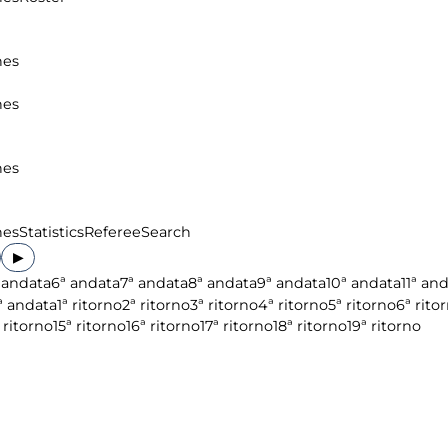
hes
hes
hes
hes
Statistics
Referee
Search
▶
 andata
6ª andata
7ª andata
8ª andata
9ª andata
10ª andata
11ª an
ª andata
1ª ritorno
2ª ritorno
3ª ritorno
4ª ritorno
5ª ritorno
6ª rito
 ritorno
15ª ritorno
16ª ritorno
17ª ritorno
18ª ritorno
19ª ritorno