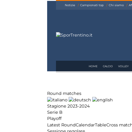
siamo
Notizie
Campionati top
Chi siamo
Af
Affiliazione
Pubblicità
HOME
CALCIO
VOLLEY
Round matches
Stagione 2023-2024
Serie B
Playoff
Latest Round
Calendar
Table
Cross matc
Sessione regolare