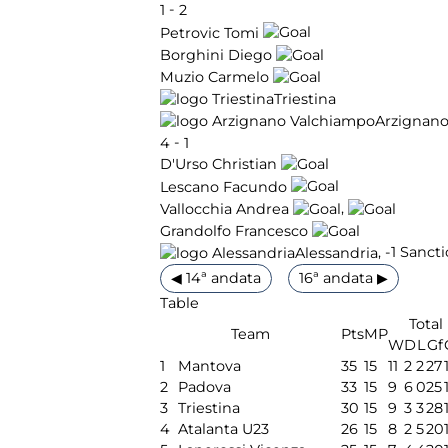
-
1
2
Petrovic Tomi
Borghini Diego
Muzio Carmelo
Triestina
Arzignan
-
4
1
D'Urso Christian
Lescano Facundo
,
Vallocchia Andrea
Grandolfo Francesco
, -1 Sanct
Alessandria
◀ 14ª andata
16ª andata ▶
Table
Total
Team
Pts
MP
W
D
L
Gf
1
Mantova
35
15
11
2
2
27
2
Padova
33
15
9
6
0
25
3
Triestina
30
15
9
3
3
28
4
Atalanta U23
26
15
8
2
5
20