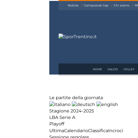
siamo
Notizie
Campionati top
Chi siamo
Af
Affiliazione
Pubblicità
HOME
CALCIO
VOLLEY
Le partite della giornata
Stagione 2024-2025
LBA Serie A
Playoff
Ultima
Calendario
Classifica
Incroci
Sessione regolare