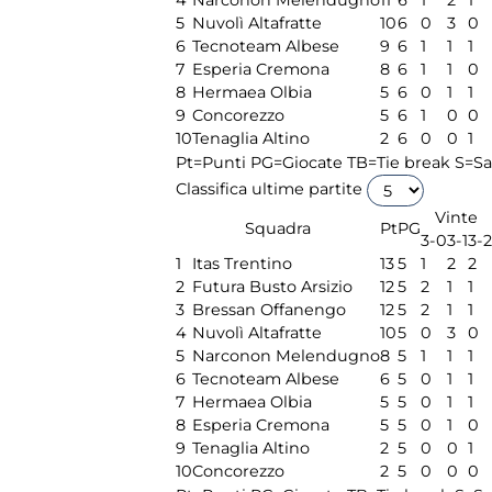
4
Narconon Melendugno
11
6
1
2
1
5
Nuvolì Altafratte
10
6
0
3
0
6
Tecnoteam Albese
9
6
1
1
1
7
Esperia Cremona
8
6
1
1
0
8
Hermaea Olbia
5
6
0
1
1
9
Concorezzo
5
6
1
0
0
10
Tenaglia Altino
2
6
0
0
1
Pt=Punti
PG=Giocate
TB=Tie break
S=Sa
Classifica ultime partite
Vinte
Squadra
Pt
PG
3-0
3-1
3-2
1
Itas Trentino
13
5
1
2
2
2
Futura Busto Arsizio
12
5
2
1
1
3
Bressan Offanengo
12
5
2
1
1
4
Nuvolì Altafratte
10
5
0
3
0
5
Narconon Melendugno
8
5
1
1
1
6
Tecnoteam Albese
6
5
0
1
1
7
Hermaea Olbia
5
5
0
1
1
8
Esperia Cremona
5
5
0
1
0
9
Tenaglia Altino
2
5
0
0
1
10
Concorezzo
2
5
0
0
0