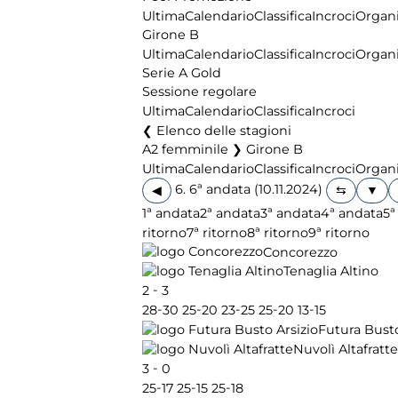
Ultima
Calendario
Classifica
Incroci
Organi
Girone B
Ultima
Calendario
Classifica
Incroci
Organi
Serie A Gold
Sessione regolare
Ultima
Calendario
Classifica
Incroci
Elenco delle stagioni
A2 femminile ❯ Girone B
Ultima
Calendario
Classifica
Incroci
Organi
6. 6ª andata (10.11.2024)
◀
1ª andata
2ª andata
3ª andata
4ª andata
5ª
ritorno
7ª ritorno
8ª ritorno
9ª ritorno
Concorezzo
Tenaglia Altino
-
2
3
-
-
-
-
-
28
30
25
20
23
25
25
20
13
15
Futura Busto
Nuvolì Altafratte
-
3
0
-
-
-
25
17
25
15
25
18