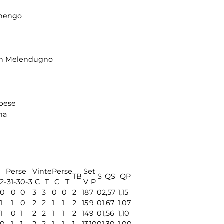
anengo
n Melendugno
bese
na
Perse
Vinte
Perse
Set
TB
S
QS
QP
2-3
1-3
0-3
C
T
C
T
V
P
0
0
0
3
3
0
0
2
18
7
0
2,57
1,15
1
1
0
2
2
1
1
2
15
9
0
1,67
1,07
1
0
1
2
2
1
1
2
14
9
0
1,56
1,10