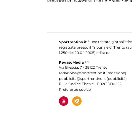
Pt=Punti
PG=Giocate
TB=Tie break
S=Sa
è una testata giornalistic
SporTrentino.it
registrata presso il Tribunale di Trento (aut
1.250 del 20.04.2005) edita da:
srl
PegasoMedia
Via Brescia, 7 - 38122 Trento
redazione@sportrentino.it (redazione)
pubblicita@sportrentino.it (pubblicità)
P.I. e Codice Fiscale: IT 02015190222
Preferenze cookie