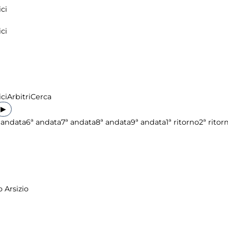
ci
ci
ci
Arbitri
Cerca
▶
 andata
6ª andata
7ª andata
8ª andata
9ª andata
1ª ritorno
2ª ritor
 Arsizio