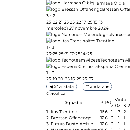
Hermaea Olbia
Bressan Off
-
3
2
-
-
-
-
-
25
22
21
25
25
22
17
25
15
13
mercoledì 27 novembre 2024
Narcono
Itas Trentino
-
1
3
-
-
-
-
23
25
25
21
17
25
14
25
Tecnoteam Al
Esperia Cremo
-
1
3
-
-
-
-
25
19
20
25
16
25
25
27
◀ 5ª andata
7ª andata ▶
Classifica
Vinte
Squadra
Pt
PG
3-0
3-1
3-2
1
Itas Trentino
16
6
1
3
2
2
Bressan Offanengo
12
6
2
1
1
3
Futura Busto Arsizio
12
6
2
1
1