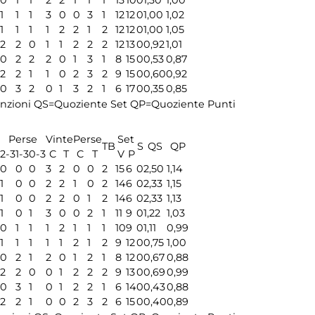
0
1
1
2
2
1
1
1
13
10
0
1,30
1,00
1
1
1
3
0
0
3
1
12
12
0
1,00
1,02
1
1
1
1
2
2
1
2
12
12
0
1,00
1,05
2
2
0
1
1
2
2
2
12
13
0
0,92
1,01
0
2
2
2
0
1
3
1
8
15
0
0,53
0,87
2
2
1
1
0
2
3
2
9
15
0
0,60
0,92
0
3
2
0
1
3
2
1
6
17
0
0,35
0,85
nzioni
QS=Quoziente Set
QP=Quoziente Punti
Perse
Vinte
Perse
Set
TB
S
QS
QP
2-3
1-3
0-3
C
T
C
T
V
P
0
0
0
3
2
0
0
2
15
6
0
2,50
1,14
1
0
0
2
2
1
0
2
14
6
0
2,33
1,15
1
0
0
2
2
0
1
2
14
6
0
2,33
1,13
1
0
1
3
0
0
2
1
11
9
0
1,22
1,03
0
1
1
1
2
1
1
1
10
9
0
1,11
0,99
1
1
1
1
1
2
1
2
9
12
0
0,75
1,00
0
2
1
2
0
1
2
1
8
12
0
0,67
0,88
2
2
0
0
1
2
2
2
9
13
0
0,69
0,99
0
3
1
0
1
2
2
1
6
14
0
0,43
0,88
2
2
1
0
0
2
3
2
6
15
0
0,40
0,89