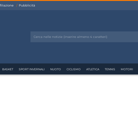
filiazione
Pubblicità
BASKET
SPORT INVERNALI
NUOTO
CICLISMO
ATLETICA
TENNIS
MOTORI