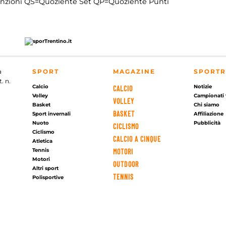
nzioni
QS=Quoziente Set
QP=Quoziente Punti
a
SPORT
MAGAZINE
SPORTR
. n.
Calcio
Notizie
CALCIO
Volley
Campionati 
VOLLEY
Basket
Chi siamo
BASKET
Sport invernali
Affiliazione
Nuoto
Pubblicità
CICLISMO
Ciclismo
CALCIO A CINQUE
Atletica
Tennis
MOTORI
Motori
OUTDOOR
Altri sport
TENNIS
Polisportive