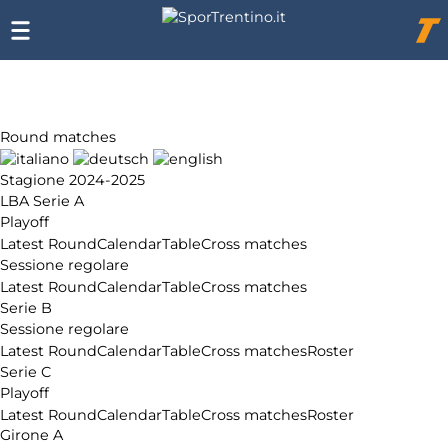
Chi
siamo
Affiliazione
Pubblicità
Round matches
Stagione 2024-2025
LBA Serie A
Playoff
Latest Round
Calendar
Table
Cross matches
Sessione regolare
Latest Round
Calendar
Table
Cross matches
Serie B
Sessione regolare
Latest Round
Calendar
Table
Cross matches
Roster
Serie C
Playoff
Latest Round
Calendar
Table
Cross matches
Roster
Girone A