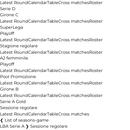
Latest Round
Calendar
Table
Cross matches
Roster
Serie D
Girone C
Latest Round
Calendar
Table
Cross matches
Roster
SuperLega
Playoff
Latest Round
Calendar
Table
Cross matches
Roster
Stagione regolare
Latest Round
Calendar
Table
Cross matches
Roster
A2 femminile
Playoff
Latest Round
Calendar
Table
Cross matches
Roster
Pool Promozione
Latest Round
Calendar
Table
Cross matches
Roster
Girone B
Latest Round
Calendar
Table
Cross matches
Roster
Serie A Gold
Sessione regolare
Latest Round
Calendar
Table
Cross matches
List of seasons-game
LBA Serie A ❯ Sessione regolare