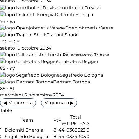
sabato 19 ottobre 2024
Nutribullet Treviso
Dolomiti Energia
-
76
83
Openjobmetis Varese
Trapani Shark
-
100
109
sabato 19 ottobre 2024
Pallacanestro Trieste
UnaHotels Reggio
-
85
97
Segafredo Bologna
Bertram Tortona
-
85
81
mercoledì 6 novembre 2024
◀ 3ª giornata
5ª giornata ▶
Table
Total
Team
Pt
P
W
L
PF
PA
S
1
Dolomiti Energia
8
4
4
0
363
322
0
2
Segafredo Bologna
8
4
4
0
334
305
0