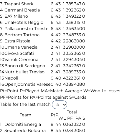
3
Trapani Shark
6
4
3
1
385
347
0
4
Germani Brescia
6
4
3
1
392
362
0
5
EA7 Milano
6
4
3
1
349
322
0
6
UnaHotels Reggio
6
4
3
1
338
315
0
7
Pallacanestro Trieste
6
4
3
1
346
340
0
8
Bertram Tortona
4
4
2
2
348
333
0
9
Estra Pistoia
4
4
2
2
286
308
0
10
Umana Venezia
2
4
1
3
290
300
0
10
Givova Scafati
2
4
1
3
355
365
0
10
Vanoli Cremona
2
4
1
3
294
304
0
13
Banco di Sardegna
2
4
1
3
342
367
0
14
Nutribullet Treviso
2
4
1
3
289
333
0
15
Napoli
0
4
0
4
322
361
0
16
Openjobmetis Varese
0
4
0
4
389
438
0
Pt=Point
P=Played
MA=Match Average
W=Won
L=Losses
PF=Points for
PA=Points against
S=Cards
Table for the last match
Total
Team
Pt
P
W
L
PF
PA
S
1
Dolomiti Energia
8
4
4
0
363
322
0
2
Segafredo Bologna
8
4
4
0
334
305
0