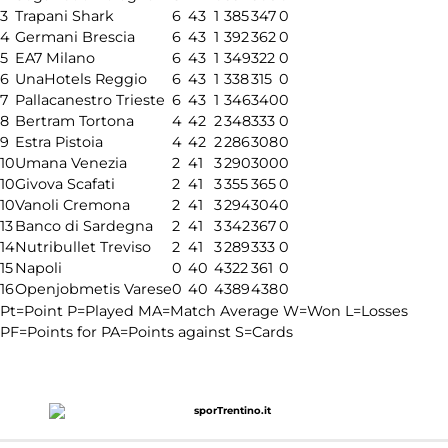
3
Trapani Shark
6
4
3
1
385
347
0
4
Germani Brescia
6
4
3
1
392
362
0
5
EA7 Milano
6
4
3
1
349
322
0
6
UnaHotels Reggio
6
4
3
1
338
315
0
7
Pallacanestro Trieste
6
4
3
1
346
340
0
8
Bertram Tortona
4
4
2
2
348
333
0
9
Estra Pistoia
4
4
2
2
286
308
0
10
Umana Venezia
2
4
1
3
290
300
0
10
Givova Scafati
2
4
1
3
355
365
0
10
Vanoli Cremona
2
4
1
3
294
304
0
13
Banco di Sardegna
2
4
1
3
342
367
0
14
Nutribullet Treviso
2
4
1
3
289
333
0
15
Napoli
0
4
0
4
322
361
0
16
Openjobmetis Varese
0
4
0
4
389
438
0
Pt=Point
P=Played
MA=Match Average
W=Won
L=Losses
PF=Points for
PA=Points against
S=Cards