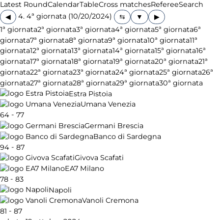
Latest Round
Calendar
Table
Cross matches
Referee
Search
4. 4ª giornata (10/20/2024)
◀
▶
1ª giornata
2ª giornata
3ª giornata
4ª giornata
5ª giornata
6ª
giornata
7ª giornata
8ª giornata
9ª giornata
10ª giornata
11ª
giornata
12ª giornata
13ª giornata
14ª giornata
15ª giornata
16ª
giornata
17ª giornata
18ª giornata
19ª giornata
20ª giornata
21ª
giornata
22ª giornata
23ª giornata
24ª giornata
25ª giornata
26ª
giornata
27ª giornata
28ª giornata
29ª giornata
30ª giornata
Estra Pistoia
Umana Venezia
-
64
77
Germani Brescia
Banco di Sardegna
-
94
87
Givova Scafati
EA7 Milano
-
78
83
Napoli
Vanoli Cremona
-
81
87