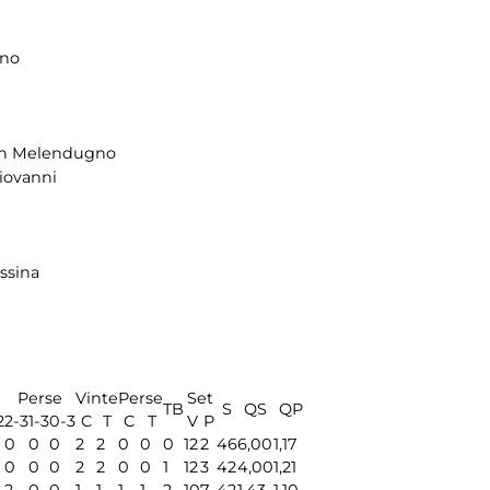
ino
n Melendugno
iovanni
ssina
Perse
Vinte
Perse
Set
TB
S
QS
QP
2
2-3
1-3
0-3
C
T
C
T
V
P
0
0
0
2
2
0
0
0
12
2
46
6,00
1,17
0
0
0
2
2
0
0
1
12
3
42
4,00
1,21
2
0
0
1
1
1
1
2
10
7
42
1,43
1,10