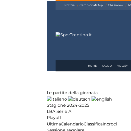
siamo
Notizie
Campionati top
Chi siamo
Af
Affiliazione
Pubblicità
HOME
CALCIO
VOLLEY
Le partite della giornata
Stagione 2024-2025
LBA Serie A
Playoff
Ultima
Calendario
Classifica
Incroci
Sessione regolare