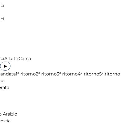
ci
ci
ci
Arbitri
Cerca
▶
 andata
1ª ritorno
2ª ritorno
3ª ritorno
4ª ritorno
5ª ritorno
na
rata
 Arsizio
escia