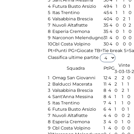
4
Futura Busto Arsizio
49
4
1
0
1
5
Itas Trentino
45
4
1
1
0
6
Valsabbina Brescia
40
4
0
2
1
7
Nuvolì Altafratte
35
4
0
0
2
8
Esperia Cremona
35
4
0
1
0
9
Narconon Melendugno
31
4
0
0
0
10
Cbl Costa Volpino
30
4
0
0
0
Pt=Punti
PG=Giocate
TB=Tie break
S=Sa
Classifica ultime partite
Vinte
Squadra
Pt
PG
3-0
3-1
3-2
1
Omag San Giovanni
12
4
2
2
0
2
Balducci Macerata
11
4
2
1
1
3
Valsabbina Brescia
8
4
0
2
1
4
Sant'Anna Messina
8
4
1
1
0
5
Itas Trentino
7
4
1
1
0
6
Futura Busto Arsizio
6
4
1
0
1
7
Nuvolì Altafratte
4
4
0
0
2
8
Esperia Cremona
3
4
0
1
0
9
Cbl Costa Volpino
1
4
0
0
0