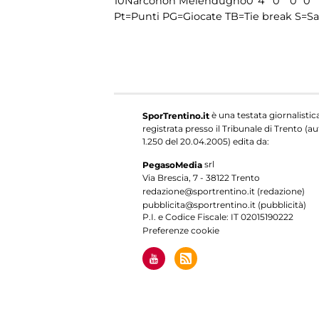
10
Narconon Melendugno
0
4
0
0
0
Pt=Punti
PG=Giocate
TB=Tie break
S=Sa
è una testata giornalistic
SporTrentino.it
registrata presso il Tribunale di Trento (aut
1.250 del 20.04.2005) edita da:
srl
PegasoMedia
Via Brescia, 7 - 38122 Trento
redazione@sportrentino.it (redazione)
pubblicita@sportrentino.it (pubblicità)
P.I. e Codice Fiscale: IT 02015190222
Preferenze cookie