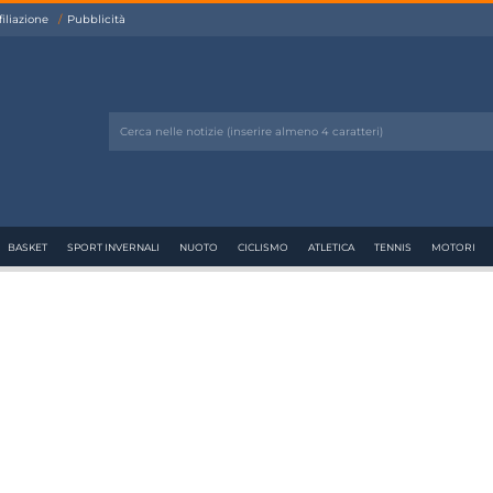
filiazione
Pubblicità
BASKET
SPORT INVERNALI
NUOTO
CICLISMO
ATLETICA
TENNIS
MOTORI