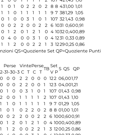
1
0
1
0
2
2
0
2
8
8
43
1,00
1,01
1
1
0
1
1
1
1
1
9
7
38
1,29
1,05
0
1
0
0
3
1
0
1
10
7
32
1,43
0,98
0
0
2
2
0
0
2
2
6
10
31
0,60
0,91
0
1
2
0
1
2
1
0
4
10
32
0,40
0,89
0
4
0
0
0
3
1
0
4
12
31
0,33
0,89
1
1
2
0
0
2
2
1
3
12
29
0,25
0,86
nzioni
QS=Quoziente Set
QP=Quoziente Punti
Perse
Vinte
Perse
Set
TB
S
QS
QP
2-3
1-3
0-3
C
T
C
T
V
P
0
0
0
2
2
0
0
0
12
2
0
6,00
1,17
0
0
0
2
2
0
0
1
12
3
0
4,00
1,21
0
1
0
0
3
1
0
1
10
7
0
1,43
0,98
2
0
0
1
1
1
1
2
10
7
0
1,43
1,10
1
1
0
1
1
1
1
1
9
7
0
1,29
1,05
1
0
1
0
2
2
0
2
8
8
0
1,00
1,01
0
0
2
2
0
0
2
2
6
10
0
0,60
0,91
0
1
2
0
1
2
1
0
4
10
0
0,40
0,89
1
1
2
0
0
2
2
1
3
12
0
0,25
0,86