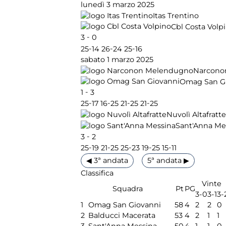
lunedì 3 marzo 2025
Itas Trentino
Cbl Costa Volp
-
3
0
-
-
-
25
14
26
24
25
16
sabato 1 marzo 2025
Narcono
Omag San G
-
1
3
-
-
-
-
25
17
16
25
21
25
21
25
Nuvolì Altafratte
Sant'Anna Me
-
3
2
-
-
-
-
-
25
19
21
25
25
23
19
25
15
11
◀ 3ª andata
5ª andata ▶
Classifica
Vinte
Squadra
Pt
PG
3-0
3-1
3-
1
Omag San Giovanni
58
4
2
2
0
2
Balducci Macerata
53
4
2
1
1
3
Sant'Anna Messina
50
4
1
1
0