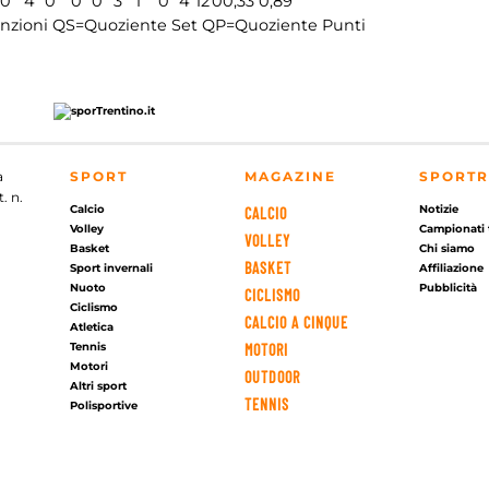
0
4
0
0
0
3
1
0
4
12
0
0,33
0,89
nzioni
QS=Quoziente Set
QP=Quoziente Punti
a
SPORT
MAGAZINE
SPORTR
. n.
Calcio
Notizie
CALCIO
Volley
Campionati 
VOLLEY
Basket
Chi siamo
BASKET
Sport invernali
Affiliazione
Nuoto
Pubblicità
CICLISMO
Ciclismo
CALCIO A CINQUE
Atletica
Tennis
MOTORI
Motori
OUTDOOR
Altri sport
TENNIS
Polisportive