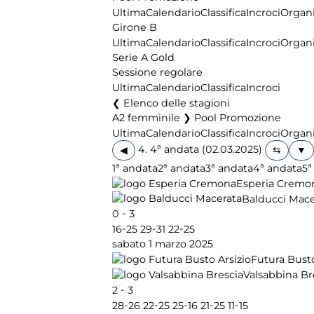
Ultima
Calendario
Classifica
Incroci
Organi
Girone B
Ultima
Calendario
Classifica
Incroci
Organi
Serie A Gold
Sessione regolare
Ultima
Calendario
Classifica
Incroci
Elenco delle stagioni
A2 femminile ❯ Pool Promozione
Ultima
Calendario
Classifica
Incroci
Organi
4. 4ª andata (02.03.2025)
◀
1ª andata
2ª andata
3ª andata
4ª andata
5ª
Esperia Cremo
Balducci Mace
-
0
3
-
-
-
16
25
29
31
22
25
sabato 1 marzo 2025
Futura Busto
Valsabbina Br
-
2
3
-
-
-
-
-
28
26
22
25
25
16
21
25
11
15