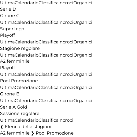
Ultima
Calendario
Classifica
Incroci
Organici
Serie D
Girone C
Ultima
Calendario
Classifica
Incroci
Organici
SuperLega
Playoff
Ultima
Calendario
Classifica
Incroci
Organici
Stagione regolare
Ultima
Calendario
Classifica
Incroci
Organici
A2 femminile
Playoff
Ultima
Calendario
Classifica
Incroci
Organici
Pool Promozione
Ultima
Calendario
Classifica
Incroci
Organici
Girone B
Ultima
Calendario
Classifica
Incroci
Organici
Serie A Gold
Sessione regolare
Ultima
Calendario
Classifica
Incroci
Elenco delle stagioni
A2 femminile ❯ Pool Promozione