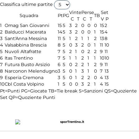
Classifica ultime partite
Vinte
Perse
Set
Squadra
Pt
PG
TB
C
T
C
T
V
P
1
Omag San Giovanni
15
5
3
2
0
0
0
15
2
2
Balducci Macerata
14
5
3
2
0
0
1
15
4
3
Sant'Anna Messina
11
5
1
2
1
1
2
13
8
4
Valsabbina Brescia
8
5
0
3
2
0
1
11
10
5
Nuvolì Altafratte
7
5
2
1
0
2
2
9
11
6
Itas Trentino
7
5
1
1
2
1
1
10
10
7
Futura Busto Arsizio
6
5
0
2
2
1
2
9
11
8
Narconon Melendugno
3
5
0
1
3
1
0
7
13
9
Esperia Cremona
3
5
0
1
2
2
0
4
13
10
Cbl Costa Volpino
1
5
0
0
3
2
1
4
15
Pt=Punti
PG=Giocate
TB=Tie break
S=Sanzioni
QS=Quoziente
Set
QP=Quoziente Punti