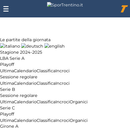
Chi
siamo
Affiliazione
Pubblicità
Le partite della giornata
Stagione 2024-2025
LBA Serie A
Playoff
Ultima
Calendario
Classifica
Incroci
Sessione regolare
Ultima
Calendario
Classifica
Incroci
Serie B
Sessione regolare
Ultima
Calendario
Classifica
Incroci
Organici
Serie C
Playoff
Ultima
Calendario
Classifica
Incroci
Organici
Girone A