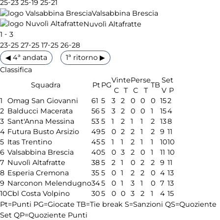
-
-
-
25
23
25
19
25
21
Valsabbina Brescia
Nuvolì Altafratte
-
1
3
-
-
-
-
23
25
27
25
17
25
26
28
◀ 4ª andata
1ª ritorno ▶
Classifica
Vinte
Perse
Set
Squadra
Pt
PG
TB
C
T
C
T
V
P
1
Omag San Giovanni
61
5
3
2
0
0
0
15
2
2
Balducci Macerata
56
5
3
2
0
0
1
15
4
3
Sant'Anna Messina
53
5
1
2
1
1
2
13
8
4
Futura Busto Arsizio
49
5
0
2
2
1
2
9
11
5
Itas Trentino
45
5
1
1
2
1
1
10
10
6
Valsabbina Brescia
40
5
0
3
2
0
1
11
10
7
Nuvolì Altafratte
38
5
2
1
0
2
2
9
11
8
Esperia Cremona
35
5
0
1
2
2
0
4
13
9
Narconon Melendugno
34
5
0
1
3
1
0
7
13
10
Cbl Costa Volpino
30
5
0
0
3
2
1
4
15
Pt=Punti
PG=Giocate
TB=Tie break
S=Sanzioni
QS=Quoziente
Set
QP=Quoziente Punti