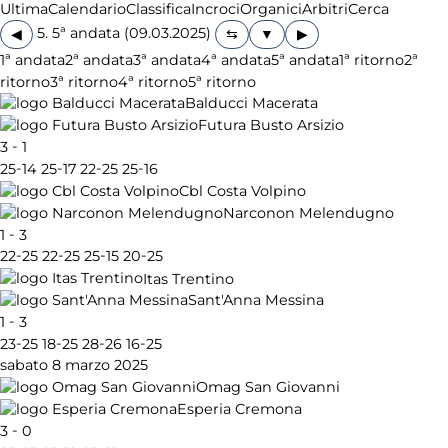
Ultima
Calendario
Classifica
Incroci
Organici
Arbitri
Cerca
5. 5ª andata (09.03.2025)
◀
▶
1ª andata
2ª andata
3ª andata
4ª andata
5ª andata
1ª ritorno
2ª
ritorno
3ª ritorno
4ª ritorno
5ª ritorno
Balducci Macerata
Futura Busto Arsizio
-
3
1
-
-
-
-
25
14
25
17
22
25
25
16
Cbl Costa Volpino
Narconon Melendugno
-
1
3
-
-
-
-
22
25
22
25
25
15
20
25
Itas Trentino
Sant'Anna Messina
-
1
3
-
-
-
-
23
25
18
25
28
26
16
25
sabato 8 marzo 2025
Omag San Giovanni
Esperia Cremona
-
3
0