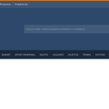
filiazione
Pubblicità
BASKET
SPORT INVERNALI
NUOTO
CICLISMO
ATLETICA
TENNIS
MOTORI