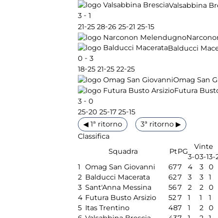
Valsabbina Br
-
3
1
-
-
-
-
21
25
28
26
25
21
25
15
Narcono
Balducci Mace
-
0
3
-
-
-
18
25
21
25
22
25
Omag San G
Futura Busto
-
3
0
-
-
-
25
20
25
17
25
15
◀ 1ª ritorno
3ª ritorno ▶
Classifica
Vinte
Squadra
Pt
PG
3-0
3-1
3-
1
Omag San Giovanni
67
7
4
3
0
2
Balducci Macerata
62
7
3
3
1
3
Sant'Anna Messina
56
7
2
2
0
4
Futura Busto Arsizio
52
7
1
1
1
5
Itas Trentino
48
7
1
2
0
6
Valsabbina Brescia
43
7
1
2
1