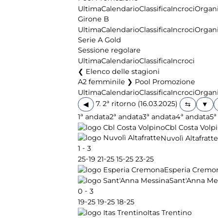
Ultima
Calendario
Classifica
Incroci
Organi
Girone B
Ultima
Calendario
Classifica
Incroci
Organi
Serie A Gold
Sessione regolare
Ultima
Calendario
Classifica
Incroci
Elenco delle stagioni
A2 femminile ❯ Pool Promozione
Ultima
Calendario
Classifica
Incroci
Organi
7. 2ª ritorno (16.03.2025)
◀
1ª andata
2ª andata
3ª andata
4ª andata
5ª
Cbl Costa Volp
Nuvolì Altafratte
-
1
3
-
-
-
-
25
19
21
25
15
25
23
25
Esperia Cremo
Sant'Anna Me
-
0
3
-
-
-
19
25
19
25
18
25
Itas Trentino