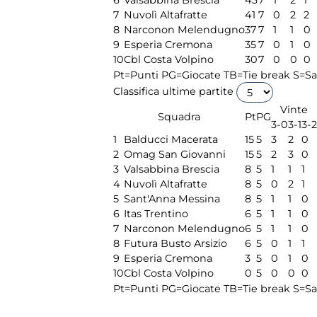
7
Nuvolì Altafratte
41
7
0
2
2
8
Narconon Melendugno
37
7
1
1
0
9
Esperia Cremona
35
7
0
1
0
10
Cbl Costa Volpino
30
7
0
0
0
Pt=Punti
PG=Giocate
TB=Tie break
S=Sa
Classifica ultime partite
Vinte
Squadra
Pt
PG
3-0
3-1
3-2
1
Balducci Macerata
15
5
3
2
0
2
Omag San Giovanni
15
5
2
3
0
3
Valsabbina Brescia
8
5
1
1
1
4
Nuvolì Altafratte
8
5
0
2
1
5
Sant'Anna Messina
8
5
1
1
0
6
Itas Trentino
6
5
1
1
0
7
Narconon Melendugno
6
5
1
1
0
8
Futura Busto Arsizio
6
5
0
1
1
9
Esperia Cremona
3
5
0
1
0
10
Cbl Costa Volpino
0
5
0
0
0
Pt=Punti
PG=Giocate
TB=Tie break
S=Sa