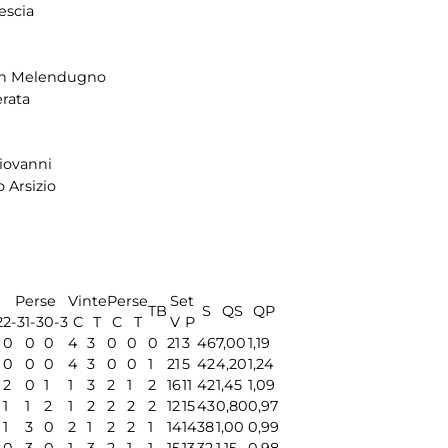
escia
n Melendugno
rata
iovanni
 Arsizio
Perse
Vinte
Perse
Set
TB
S
QS
QP
2
2-3
1-3
0-3
C
T
C
T
V
P
0
0
0
4
3
0
0
0
21
3
46
7,00
1,19
0
0
0
4
3
0
0
1
21
5
42
4,20
1,24
2
0
1
1
3
2
1
2
16
11
42
1,45
1,09
1
1
2
1
2
2
2
2
12
15
43
0,80
0,97
1
3
0
2
1
2
2
1
14
14
38
1,00
0,99
0
3
0
1
3
2
1
1
15
13
32
1,15
0,98