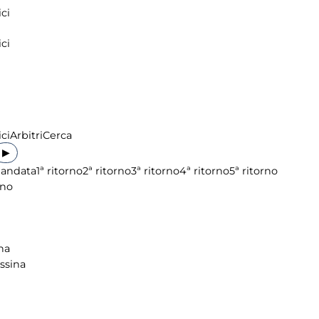
ci
ci
ci
Arbitri
Cerca
▶
 andata
1ª ritorno
2ª ritorno
3ª ritorno
4ª ritorno
5ª ritorno
ino
na
ssina