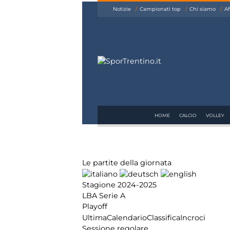
siamo
Notizie
Campionati top
Chi siamo
Af
Affiliazione
Pubblicità
HOME
CALCIO
VOLLEY
Le partite della giornata
Stagione 2024-2025
LBA Serie A
Playoff
Ultima
Calendario
Classifica
Incroci
Sessione regolare