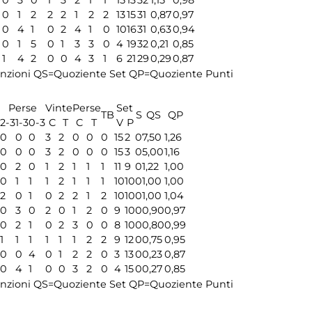
0
1
2
2
2
1
2
2
13
15
31
0,87
0,97
0
4
1
0
2
4
1
0
10
16
31
0,63
0,94
0
1
5
0
1
3
3
0
4
19
32
0,21
0,85
1
4
2
0
0
4
3
1
6
21
29
0,29
0,87
nzioni
QS=Quoziente Set
QP=Quoziente Punti
Perse
Vinte
Perse
Set
TB
S
QS
QP
2-3
1-3
0-3
C
T
C
T
V
P
0
0
0
3
2
0
0
0
15
2
0
7,50
1,26
0
0
0
3
2
0
0
0
15
3
0
5,00
1,16
0
2
0
1
2
1
1
1
11
9
0
1,22
1,00
0
1
1
1
2
1
1
1
10
10
0
1,00
1,00
2
0
1
0
2
2
1
2
10
10
0
1,00
1,04
0
3
0
2
0
1
2
0
9
10
0
0,90
0,97
0
2
1
0
2
3
0
0
8
10
0
0,80
0,99
1
1
1
1
1
1
2
2
9
12
0
0,75
0,95
0
0
4
0
1
2
2
0
3
13
0
0,23
0,87
0
4
1
0
0
3
2
0
4
15
0
0,27
0,85
nzioni
QS=Quoziente Set
QP=Quoziente Punti