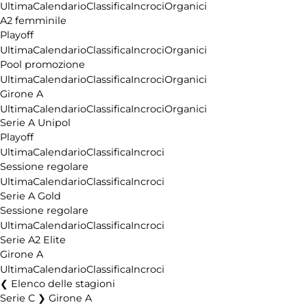
Ultima
Calendario
Classifica
Incroci
Organici
A2 femminile
Playoff
Ultima
Calendario
Classifica
Incroci
Organici
Pool promozione
Ultima
Calendario
Classifica
Incroci
Organici
Girone A
Ultima
Calendario
Classifica
Incroci
Organici
Serie A Unipol
Playoff
Ultima
Calendario
Classifica
Incroci
Sessione regolare
Ultima
Calendario
Classifica
Incroci
Serie A Gold
Sessione regolare
Ultima
Calendario
Classifica
Incroci
Serie A2 Elite
Girone A
Ultima
Calendario
Classifica
Incroci
Elenco delle stagioni
Serie C ❯ Girone A