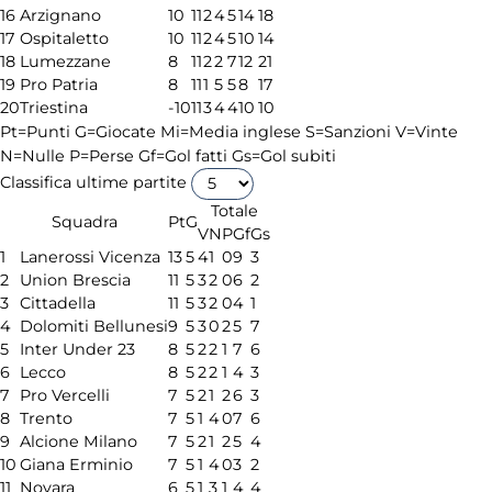
16
Arzignano
10
11
2
4
5
14
18
17
Ospitaletto
10
11
2
4
5
10
14
18
Lumezzane
8
11
2
2
7
12
21
19
Pro Patria
8
11
1
5
5
8
17
20
Triestina
-10
11
3
4
4
10
10
Pt=Punti
G=Giocate
Mi=Media inglese
S=Sanzioni
V=Vinte
N=Nulle
P=Perse
Gf=Gol fatti
Gs=Gol subiti
Classifica ultime partite
Totale
Squadra
Pt
G
V
N
P
Gf
Gs
1
Lanerossi Vicenza
13
5
4
1
0
9
3
2
Union Brescia
11
5
3
2
0
6
2
3
Cittadella
11
5
3
2
0
4
1
4
Dolomiti Bellunesi
9
5
3
0
2
5
7
5
Inter Under 23
8
5
2
2
1
7
6
6
Lecco
8
5
2
2
1
4
3
7
Pro Vercelli
7
5
2
1
2
6
3
8
Trento
7
5
1
4
0
7
6
9
Alcione Milano
7
5
2
1
2
5
4
10
Giana Erminio
7
5
1
4
0
3
2
11
Novara
6
5
1
3
1
4
4