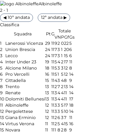
Albinoleffe
-
2
1
◀ 10ª andata
12ª andata ▶
Classifica
Totale
Squadra
Pt
G
V
N
P
Gf
Gs
1
Lanerossi Vicenza
29
11
9
2
0
22
5
2
Union Brescia
24
11
7
3
1
20
6
3
Lecco
24
11
7
3
1
15
6
4
Inter Under 23
19
11
5
4
2
17
11
5
Alcione Milano
18
11
5
3
3
12
8
6
Pro Vercelli
16
11
5
1
5
12
14
7
Cittadella
15
11
4
3
4
8
9
8
Trento
13
11
2
7
2
13
14
9
Renate
13
11
3
4
4
11
14
10
Dolomiti Bellunesi
13
11
3
4
4
11
17
11
Albinoleffe
12
11
3
3
5
17
18
12
Pergolettese
12
11
3
3
5
10
14
13
Giana Erminio
12
11
2
6
3
7
11
14
Virtus Verona
11
11
2
5
4
15
16
15
Novara
11
11
1
8
2
8
9