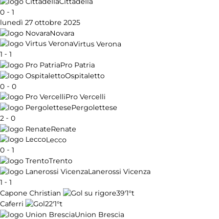
Cittadella
-
0
1
lunedì 27 ottobre 2025
Novara
Virtus Verona
-
1
1
Pro Patria
Ospitaletto
-
0
0
Pro Vercelli
Pergolettese
-
2
0
Renate
Lecco
-
0
1
Trento
Lanerossi Vicenza
-
1
1
39'
1°t
Capone Christian
22'
1°t
Caferri
Union Brescia