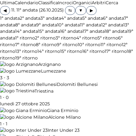
Ultima
Calendario
Classifica
Incroci
Organici
Arbitri
Cerca
11. 11ª andata (26.10.2025)
◀
▶
1ª andata
2ª andata
3ª andata
4ª andata
5ª andata
6ª andata
7ª
andata
8ª andata
9ª andata
10ª andata
11ª andata
12ª andata
13ª
andata
14ª andata
15ª andata
16ª andata
17ª andata
18ª andata
19ª
andata
1ª ritorno
2ª ritorno
3ª ritorno
4ª ritorno
5ª ritorno
6ª
ritorno
7ª ritorno
8ª ritorno
9ª ritorno
10ª ritorno
11ª ritorno
12ª
ritorno
13ª ritorno
14ª ritorno
15ª ritorno
16ª ritorno
17ª ritorno
18ª
ritorno
19ª ritorno
Arzignano
Lumezzane
-
3
3
Dolomiti Bellunesi
Triestina
-
1
0
lunedì 27 ottobre 2025
Giana Erminio
Alcione Milano
-
1
1
Inter Under 23