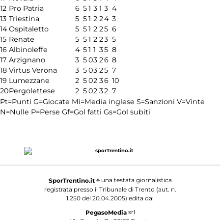
12
Pro Patria
6
5
1
3
1
3
4
13
Triestina
5
5
1
2
2
4
3
14
Ospitaletto
5
5
1
2
2
5
6
15
Renate
5
5
1
2
2
3
5
16
Albinoleffe
4
5
1
1
3
5
8
17
Arzignano
3
5
0
3
2
6
8
18
Virtus Verona
3
5
0
3
2
5
7
19
Lumezzane
2
5
0
2
3
6
10
20
Pergolettese
2
5
0
2
3
2
7
Pt=Punti
G=Giocate
Mi=Media inglese
S=Sanzioni
V=Vinte
N=Nulle
P=Perse
Gf=Gol fatti
Gs=Gol subiti
è una testata giornalistica
SporTrentino.it
registrata presso il Tribunale di Trento (aut. n.
1.250 del 20.04.2005) edita da:
srl
PegasoMedia