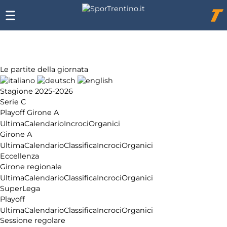
Chi
siamo
Affiliazione
Pubblicità
Le partite della giornata
Stagione 2025-2026
Serie C
Playoff Girone A
Ultima
Calendario
Incroci
Organici
Girone A
Ultima
Calendario
Classifica
Incroci
Organici
Eccellenza
Girone regionale
Ultima
Calendario
Classifica
Incroci
Organici
SuperLega
Playoff
Ultima
Calendario
Classifica
Incroci
Organici
Sessione regolare