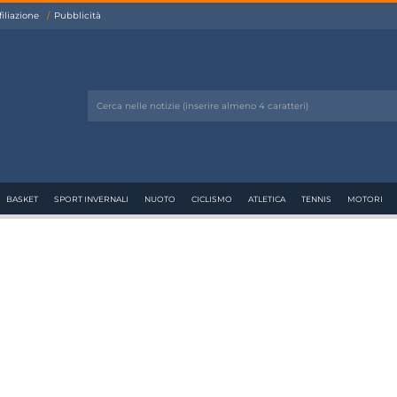
filiazione
Pubblicità
BASKET
SPORT INVERNALI
NUOTO
CICLISMO
ATLETICA
TENNIS
MOTORI