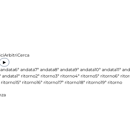
ci
Arbitri
Cerca
▶
 andata
6ª andata
7ª andata
8ª andata
9ª andata
10ª andata
11ª an
ª andata
1ª ritorno
2ª ritorno
3ª ritorno
4ª ritorno
5ª ritorno
6ª rito
 ritorno
15ª ritorno
16ª ritorno
17ª ritorno
18ª ritorno
19ª ritorno
nza