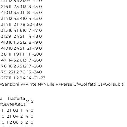
4
4
11
12
5
4
2
12
9
-12
0
2
16
11
2
5
3
13
13
-15
0
4
10
13
3
5
3
11
8
-15
0
3
14
12
4
3
4
10
14
-15
0
3
14
11
2
1
7
8
20
-18
0
3
15
16
4
1
6
16
17
-17
0
4
3
12
9
2
4
5
11
14
-18
0
4
18
16
1
5
5
12
18
-19
0
4
10
10
2
4
5
11
21
-19
0
6
3
8
11
1
9
1
11
11
-20
0
4
7
14
3
2
6
13
17
-26
0
7
6
16
2
5
5
12
17
-26
0
4
7
9
23
1
2
7
6
15
-34
0
4
2
17
11
1
2
9
4
14
-21
-23
=Sanzioni
V=Vinte
N=Nulle
P=Perse
Gf=Gol fatti
Gs=Gol subiti
a
Trasferta
Mi
S
f
Gs
V
N
P
Gf
Gs
1
2
1
0
3
1
4
0
0
2
1
0
4
2
4
0
0
1
2
0
6
3
2
0