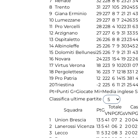
7
Renate
32
22
8
8
6
23
21
3
8
Trento
31
22
7
10
5
29
24
5
5
9
Giana Erminio
29
22
7
8
7
21
21
4
3
10
Lumezzane
29
22
7
8
7
24
26
3
5
11
Pro Vercelli
28
22
8
4
10
22
31
6
3
12
Arzignano
27
22
7
6
9
31
33
3
5
13
Ospitaletto
26
22
6
8
8
23
23
4
14
Albinoleffe
25
22
6
7
9
30
34
5
2
15
Dolomiti Bellunesi
25
22
6
7
9
21
31
4
3
16
Novara
24
22
3
15
4
19
22
2
17
Virtus Verona
18
22
3
9
10
20
31
0
7
18
Pergolettese
16
22
3
7
12
18
33
1
2
19
Pro Patria
12
22
2
6
14
15
38
1
20
Triestina
-2
22
5
6
11
21
25
4
Pt=Punti
G=Giocate
Mi=Media inglese
S
Classifica ultime partite
Totale
Cas
Squadra
Pt
G
V
N
P
Gf
Gs
V
N
P
G
1
Union Brescia
13
5
4
1
0
7
2
2
0
0
4
2
Lanerossi Vicenza
13
5
4
1
0
6
2
2
0
0
2
3
Lecco
11
5
3
2
0
8
3
2
0
0
2