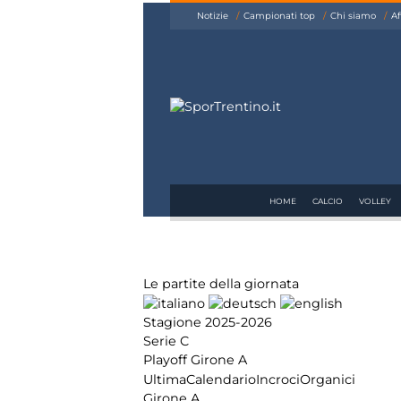
siamo
Notizie
Campionati top
Chi siamo
Af
Affiliazione
Pubblicità
HOME
CALCIO
VOLLEY
Le partite della giornata
Stagione 2025-2026
Serie C
Playoff Girone A
Ultima
Calendario
Incroci
Organici
Girone A