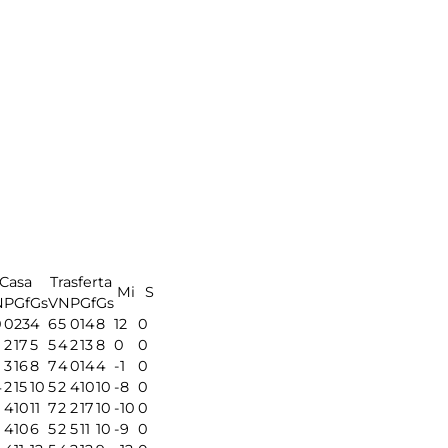
Casa
Trasferta
Mi
S
N
P
Gf
Gs
V
N
P
Gf
Gs
0
0
23
4
6
5
0
14
8
12
0
2
17
5
5
4
2
13
8
0
0
3
16
8
7
4
0
14
4
-1
0
4
2
15
10
5
2
4
10
10
-8
0
4
10
11
7
2
2
17
10
-10
0
4
10
6
5
2
5
11
10
-9
0