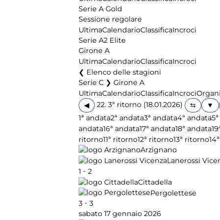
Serie A Gold
Sessione regolare
Ultima
Calendario
Classifica
Incroci
Serie A2 Elite
Girone A
Ultima
Calendario
Classifica
Incroci
Elenco delle stagioni
Serie C ❯ Girone A
Ultima
Calendario
Classifica
Incroci
Organi
22. 3ª ritorno (18.01.2026)
◀
1ª andata
2ª andata
3ª andata
4ª andata
5ª
andata
16ª andata
17ª andata
18ª andata
19
ritorno
11ª ritorno
12ª ritorno
13ª ritorno
14ª
Arzignano
Lanerossi Vice
-
1
2
Cittadella
Pergolettese
-
3
3
sabato 17 gennaio 2026