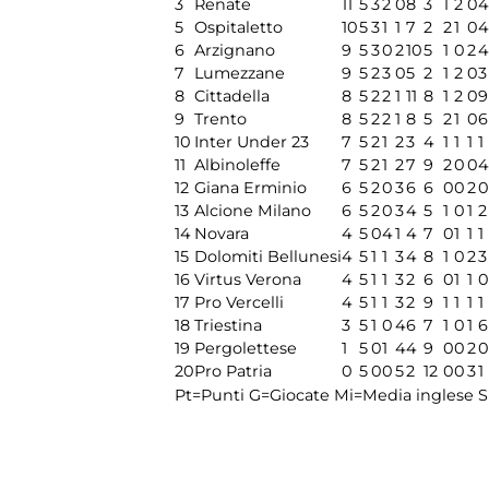
3
Renate
11
5
3
2
0
8
3
1
2
0
4
5
Ospitaletto
10
5
3
1
1
7
2
2
1
0
4
6
Arzignano
9
5
3
0
2
10
5
1
0
2
4
7
Lumezzane
9
5
2
3
0
5
2
1
2
0
3
8
Cittadella
8
5
2
2
1
11
8
1
2
0
9
9
Trento
8
5
2
2
1
8
5
2
1
0
6
10
Inter Under 23
7
5
2
1
2
3
4
1
1
1
1
11
Albinoleffe
7
5
2
1
2
7
9
2
0
0
4
12
Giana Erminio
6
5
2
0
3
6
6
0
0
2
0
13
Alcione Milano
6
5
2
0
3
4
5
1
0
1
2
14
Novara
4
5
0
4
1
4
7
0
1
1
1
15
Dolomiti Bellunesi
4
5
1
1
3
4
8
1
0
2
3
16
Virtus Verona
4
5
1
1
3
2
6
0
1
1
0
17
Pro Vercelli
4
5
1
1
3
2
9
1
1
1
1
18
Triestina
3
5
1
0
4
6
7
1
0
1
6
19
Pergolettese
1
5
0
1
4
4
9
0
0
2
0
20
Pro Patria
0
5
0
0
5
2
12
0
0
3
1
Pt=Punti
G=Giocate
Mi=Media inglese
S