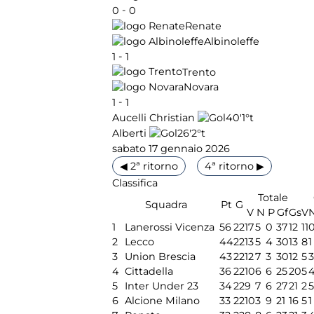
-
0
0
Renate
Albinoleffe
-
1
1
Trento
Novara
-
1
1
40'
1°t
Aucelli Christian
26'
2°t
Alberti
sabato 17 gennaio 2026
◀ 2ª ritorno
4ª ritorno ▶
Classifica
Totale
Squadra
Pt
G
V
N
P
Gf
Gs
V
1
Lanerossi Vicenza
56
22
17
5
0
37
12
11
2
Lecco
44
22
13
5
4
30
13
8
1
3
Union Brescia
43
22
12
7
3
30
12
5
3
4
Cittadella
36
22
10
6
6
25
20
5
5
Inter Under 23
34
22
9
7
6
27
21
2
5
6
Alcione Milano
33
22
10
3
9
21
16
5
1