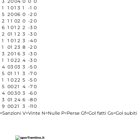
3
2
0
0
4
0
0
0
1
1
0
1
3
1
-1
0
5
2
0
0
6
0
-2
0
2
1
1
0
2
0
-2
0
6
1
0
1
2
2
-3
0
2
0
1
1
2
3
-3
0
1
1
0
1
2
3
-4
0
1
0
1
2
3
8
-2
0
3
2
0
1
6
3
-3
0
1
1
0
2
2
4
-3
0
4
0
3
0
3
3
-5
0
5
0
1
1
1
3
-7
0
1
1
0
2
2
5
-5
0
5
0
0
2
1
4
-7
0
4
0
0
3
0
3
-6
0
3
0
1
2
4
6
-8
0
9
0
0
2
1
3
-11
0
=Sanzioni
V=Vinte
N=Nulle
P=Perse
Gf=Gol fatti
Gs=Gol subiti