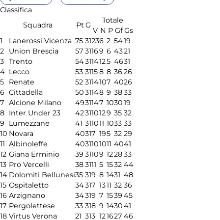
Classifica
Totale
Squadra
Pt
G
V
N
P
Gf
Gs
1
Lanerossi Vicenza
75
31
23
6
2
54
19
2
Union Brescia
57
31
16
9
6
43
21
3
Trento
54
31
14
12
5
46
31
4
Lecco
53
31
15
8
8
36
26
5
Renate
52
31
14
10
7
40
26
6
Cittadella
50
31
14
8
9
38
33
7
Alcione Milano
49
31
14
7
10
30
19
8
Inter Under 23
42
31
10
12
9
35
32
9
Lumezzane
41
31
10
11
10
33
33
10
Novara
40
31
7
19
5
32
29
11
Albinoleffe
40
31
10
10
11
40
41
12
Giana Erminio
39
31
10
9
12
28
33
13
Pro Vercelli
38
31
11
5
15
32
44
14
Dolomiti Bellunesi
35
31
9
8
14
31
48
15
Ospitaletto
34
31
7
13
11
32
36
16
Arzignano
34
31
9
7
15
39
45
17
Pergolettese
33
31
8
9
14
30
41
18
Virtus Verona
21
31
3
12
16
27
46