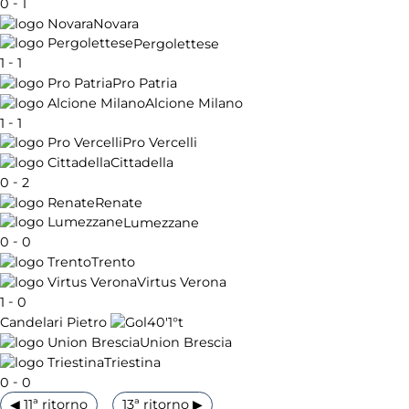
-
0
1
Novara
Pergolettese
-
1
1
Pro Patria
Alcione Milano
-
1
1
Pro Vercelli
Cittadella
-
0
2
Renate
Lumezzane
-
0
0
Trento
Virtus Verona
-
1
0
40'
1°t
Candelari Pietro
Union Brescia
Triestina
-
0
0
◀ 11ª ritorno
13ª ritorno ▶