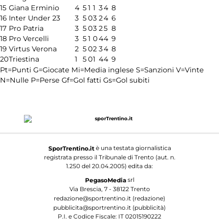
15
Giana Erminio
4
5
1
1
3
4
8
16
Inter Under 23
3
5
0
3
2
4
6
17
Pro Patria
3
5
0
3
2
5
8
18
Pro Vercelli
3
5
1
0
4
4
9
19
Virtus Verona
2
5
0
2
3
4
8
20
Triestina
1
5
0
1
4
4
9
Pt=Punti
G=Giocate
Mi=Media inglese
S=Sanzioni
V=Vinte
N=Nulle
P=Perse
Gf=Gol fatti
Gs=Gol subiti
è una testata giornalistica
SporTrentino.it
registrata presso il Tribunale di Trento (aut. n.
1.250 del 20.04.2005) edita da:
srl
PegasoMedia
Via Brescia, 7 - 38122 Trento
redazione@sportrentino.it (redazione)
pubblicita@sportrentino.it (pubblicità)
P.I. e Codice Fiscale: IT 02015190222