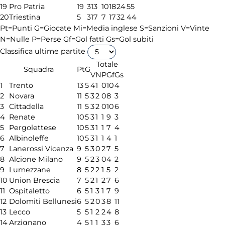
19
Pro Patria
19
31
3
10
18
24
55
20
Triestina
5
31
7
7
17
32
44
Pt=Punti
G=Giocate
Mi=Media inglese
S=Sanzioni
V=Vinte
N=Nulle
P=Perse
Gf=Gol fatti
Gs=Gol subiti
Classifica ultime partite
Totale
Squadra
Pt
G
V
N
P
Gf
Gs
1
Trento
13
5
4
1
0
10
4
2
Novara
11
5
3
2
0
8
3
3
Cittadella
11
5
3
2
0
10
6
4
Renate
10
5
3
1
1
9
3
5
Pergolettese
10
5
3
1
1
7
4
6
Albinoleffe
10
5
3
1
1
4
1
7
Lanerossi Vicenza
9
5
3
0
2
7
5
8
Alcione Milano
9
5
2
3
0
4
2
9
Lumezzane
8
5
2
2
1
5
2
10
Union Brescia
7
5
2
1
2
7
6
11
Ospitaletto
6
5
1
3
1
7
9
12
Dolomiti Bellunesi
6
5
2
0
3
8
11
13
Lecco
5
5
1
2
2
4
8
14
Arzignano
4
5
1
1
3
3
6