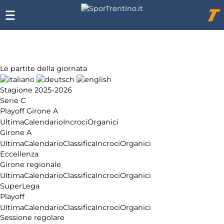
Chi
siamo
Affiliazione
Pubblicità
Le partite della giornata
Stagione 2025-2026
Serie C
Playoff Girone A
Ultima
Calendario
Incroci
Organici
Girone A
Ultima
Calendario
Classifica
Incroci
Organici
Eccellenza
Girone regionale
Ultima
Calendario
Classifica
Incroci
Organici
SuperLega
Playoff
Ultima
Calendario
Classifica
Incroci
Organici
Sessione regolare