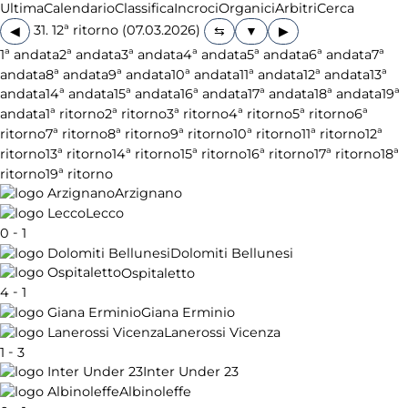
Ultima
Calendario
Classifica
Incroci
Organici
Arbitri
Cerca
31. 12ª ritorno (07.03.2026)
◀
▶
1ª andata
2ª andata
3ª andata
4ª andata
5ª andata
6ª andata
7ª
andata
8ª andata
9ª andata
10ª andata
11ª andata
12ª andata
13ª
andata
14ª andata
15ª andata
16ª andata
17ª andata
18ª andata
19ª
andata
1ª ritorno
2ª ritorno
3ª ritorno
4ª ritorno
5ª ritorno
6ª
ritorno
7ª ritorno
8ª ritorno
9ª ritorno
10ª ritorno
11ª ritorno
12ª
ritorno
13ª ritorno
14ª ritorno
15ª ritorno
16ª ritorno
17ª ritorno
18ª
ritorno
19ª ritorno
Arzignano
Lecco
-
0
1
Dolomiti Bellunesi
Ospitaletto
-
4
1
Giana Erminio
Lanerossi Vicenza
-
1
3
Inter Under 23
Albinoleffe