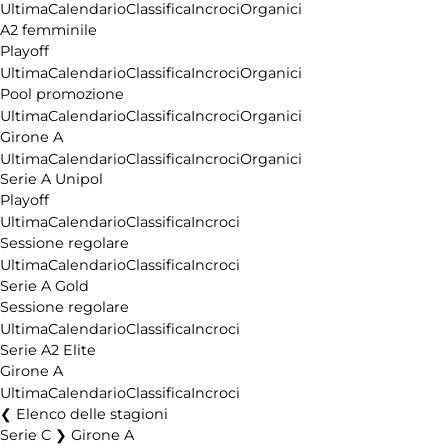
Ultima
Calendario
Classifica
Incroci
Organici
A2 femminile
Playoff
Ultima
Calendario
Classifica
Incroci
Organici
Pool promozione
Ultima
Calendario
Classifica
Incroci
Organici
Girone A
Ultima
Calendario
Classifica
Incroci
Organici
Serie A Unipol
Playoff
Ultima
Calendario
Classifica
Incroci
Sessione regolare
Ultima
Calendario
Classifica
Incroci
Serie A Gold
Sessione regolare
Ultima
Calendario
Classifica
Incroci
Serie A2 Elite
Girone A
Ultima
Calendario
Classifica
Incroci
Elenco delle stagioni
Serie C ❯ Girone A