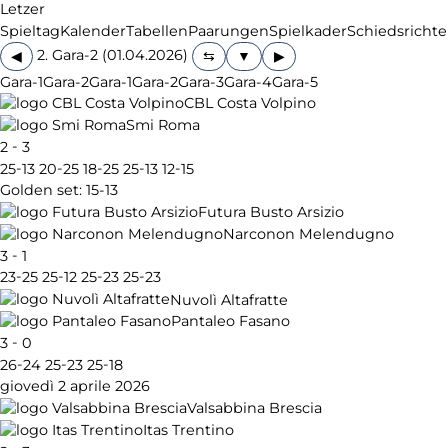
Letzer
Spieltag
Kalender
Tabellen
Paarungen
Spielkader
Schiedsrichte
2. Gara-2 (01.04.2026)
◀
▶
Gara-1
Gara-2
Gara-1
Gara-2
Gara-3
Gara-4
Gara-5
CBL Costa Volpino
Smi Roma
-
2
3
-
-
-
-
-
25
13
20
25
18
25
25
13
12
15
Golden set: 15-13
Futura Busto Arsizio
Narconon Melendugno
-
3
1
-
-
-
-
23
25
25
12
25
23
25
23
Nuvolì Altafratte
Pantaleo Fasano
-
3
0
-
-
-
26
24
25
23
25
18
giovedì 2 aprile 2026
Valsabbina Brescia
Itas Trentino