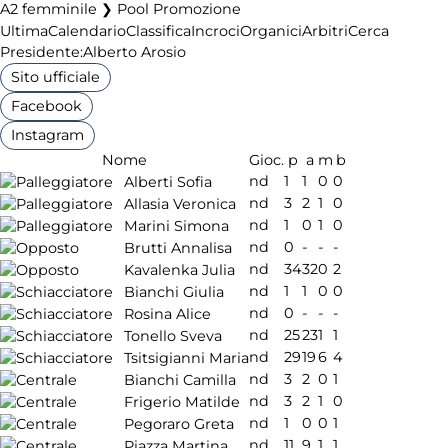
A2 femminile ❯ Pool Promozione
Ultima
Calendario
Classifica
Incroci
Organici
Arbitri
Cerca
Presidente:
Alberto Arosio
Sito ufficiale
Facebook
Instagram
Nome
Gioc.
p
a
m
b
nd
1
1
0
0
Alberti Sofia
nd
3
2
1
0
Allasia Veronica
nd
1
0
1
0
Marini Simona
nd
0
-
-
-
Brutti Annalisa
nd
34
32
0
2
Kavalenka Julia
nd
1
1
0
0
Bianchi Giulia
nd
0
-
-
-
Rosina Alice
nd
25
23
1
1
Tonello Sveva
nd
29
19
6
4
Tsitsigianni Maria
nd
3
2
0
1
Bianchi Camilla
nd
3
2
1
0
Frigerio Matilde
nd
1
0
0
1
Pegoraro Greta
nd
11
9
1
1
Piazza Martina