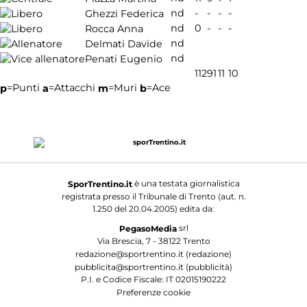
nd
-
-
-
-
Ghezzi Federica
nd
0
-
-
-
Rocca Anna
nd
Delmati Davide
nd
Penati Eugenio
112
91
11
10
=Punti
=Attacchi
=Muri
=Ace
p
a
m
b
è una testata giornalistica
SporTrentino.it
registrata presso il Tribunale di Trento (aut. n.
1.250 del 20.04.2005) edita da:
srl
PegasoMedia
Via Brescia, 7 - 38122 Trento
redazione@sportrentino.it (redazione)
pubblicita@sportrentino.it (pubblicità)
P.I. e Codice Fiscale: IT 02015190222
Preferenze cookie