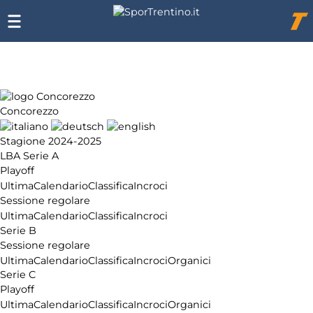
Chi
siamo
Affiliazione
Pubblicità
Concorezzo
Stagione 2024-2025
LBA Serie A
Playoff
Ultima
Calendario
Classifica
Incroci
Sessione regolare
Ultima
Calendario
Classifica
Incroci
Serie B
Sessione regolare
Ultima
Calendario
Classifica
Incroci
Organici
Serie C
Playoff
Ultima
Calendario
Classifica
Incroci
Organici