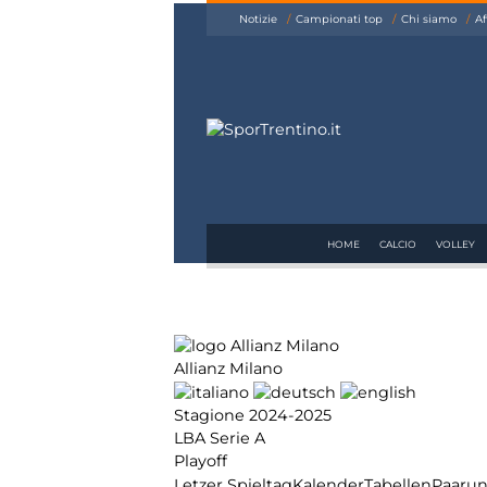
siamo
Notizie
Campionati top
Chi siamo
Af
Affiliazione
Pubblicità
HOME
CALCIO
VOLLEY
Allianz Milano
Stagione 2024-2025
LBA Serie A
Playoff
Letzer Spieltag
Kalender
Tabellen
Paaru