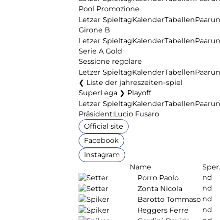
Pool Promozione
Letzer Spieltag
Kalender
Tabellen
Paaru
Girone B
Letzer Spieltag
Kalender
Tabellen
Paaru
Serie A Gold
Sessione regolare
Letzer Spieltag
Kalender
Tabellen
Paaru
Liste der jahreszeiten-spiel
SuperLega ❯ Playoff
Letzer Spieltag
Kalender
Tabellen
Paaru
Präsident:
Lucio Fusaro
Official site
Facebook
Instagram
Name
Sper
nd
Porro Paolo
nd
Zonta Nicola
nd
Barotto Tommaso
nd
Reggers Ferre