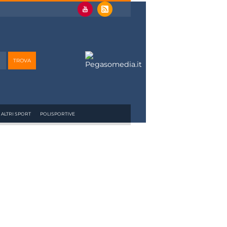
ALTRI SPORT
POLISPORTIVE