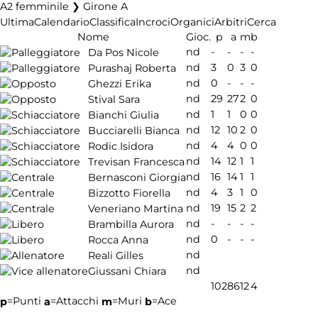
A2 femminile ❯ Girone A
Ultima
Calendario
Classifica
Incroci
Organici
Arbitri
Cerca
Nome
Gioc.
p
a
m
b
nd
-
-
-
-
Da Pos Nicole
nd
3
0
3
0
Purashaj Roberta
nd
0
-
-
-
Ghezzi Erika
nd
29
27
2
0
Stival Sara
nd
1
1
0
0
Bianchi Giulia
nd
12
10
2
0
Bucciarelli Bianca
nd
4
4
0
0
Rodic Isidora
nd
14
12
1
1
Trevisan Francesca
nd
16
14
1
1
Bernasconi Giorgia
nd
4
3
1
0
Bizzotto Fiorella
nd
19
15
2
2
Veneriano Martina
nd
-
-
-
-
Brambilla Aurora
nd
0
-
-
-
Rocca Anna
nd
Reali Gilles
nd
Giussani Chiara
102
86
12
4
=Punti
=Attacchi
=Muri
=Ace
p
a
m
b