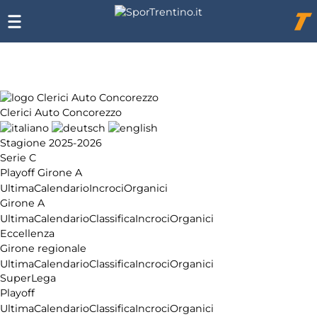
Chi
siamo
Affiliazione
Pubblicità
Clerici Auto Concorezzo
Stagione 2025-2026
Serie C
Playoff Girone A
Ultima
Calendario
Incroci
Organici
Girone A
Ultima
Calendario
Classifica
Incroci
Organici
Eccellenza
Girone regionale
Ultima
Calendario
Classifica
Incroci
Organici
SuperLega
Playoff
Ultima
Calendario
Classifica
Incroci
Organici