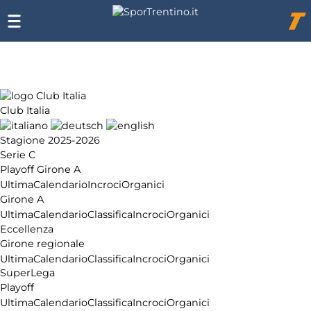
Chi
siamo
Affiliazione
Pubblicità
Club Italia
Stagione 2025-2026
Serie C
Playoff Girone A
Ultima
Calendario
Incroci
Organici
Girone A
Ultima
Calendario
Classifica
Incroci
Organici
Eccellenza
Girone regionale
Ultima
Calendario
Classifica
Incroci
Organici
SuperLega
Playoff
Ultima
Calendario
Classifica
Incroci
Organici