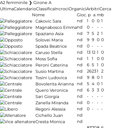
A2 femminile ❯ Girone A
Ultima
Calendario
Classifica
Incroci
Organici
Arbitri
Cerca
Nome
Gioc.
p
a
m
b
nd
1
0
0
1
Cakovic Sara
nd
0
-
-
-
Magnabosco Emma
nd
7
5
2
1
Spaziano Asia
nd
9
9
0
0
Solovei Maria
nd
0
-
-
-
Spada Beatrice
nd
13
12
1
0
Caruso Stella
nd
1
1
0
0
Moss Sofia
nd
6
5
1
0
Peroni Caterina
nd
26
23
1
2
Susio Martina
nd
9
8
0
1
Tosini Ludovica
nd
5
4
0
1
Bovolenta Arianna
nd
6
3
3
0
Quero Veronica
nd
-
-
-
-
Sari Giorgia
nd
0
-
-
-
Zanella Miranda
nd
0
-
-
-
Regoni Alessia
nd
Cichello Juan
nd
Cresta Monica
83
70
8
6