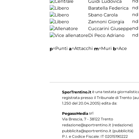
nd
Guidi Ludovica
nd
Baratella Federica
nd
Sbano Carola
nd
Zannoni Giorgia
nd
Cuccarini Giuseppe
nd
Di Peco Adriano
=Punti
=Attacchi
=Muri
=Ace
p
a
m
b
è una testata giornalistic
SporTrentino.it
registrata presso il Tribunale di Trento (aut
1.250 del 20.04.2005) edita da:
srl
PegasoMedia
Via Brescia, 7 - 38122 Trento
redazione@sportrentino.it (redazione)
pubblicita@sportrentino.it (pubblicità)
P.I. e Codice Fiscale: IT 02015190222