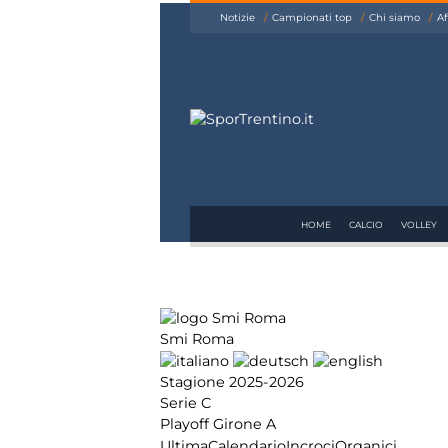
siamo
Notizie
Campionati top
Chi siamo
Af
Affiliazione
Pubblicità
HOME
CALCIO
VOLLEY
Smi Roma
Stagione 2025-2026
Serie C
Playoff Girone A
Ultima
Calendario
Incroci
Organici