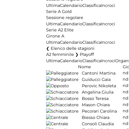
Ultima
Calendario
Classifica
Incroci
Serie A Gold
Sessione regolare
Ultima
Calendario
Classifica
Incroci
Serie A2 Elite
Girone A
Ultima
Calendario
Classifica
Incroci
Elenco delle stagioni
A2 femminile ❯ Playoff
Ultima
Calendario
Classifica
Incroci
Organi
Nome
Gio
nd
Cantoni Martina
nd
Guiducci Gaia
nd
Perovic Nikoleta
nd
Angelina Giulia
nd
Bosso Teresa
nd
Mason Chiara
nd
Pecorari Carolina
nd
Biesso Chiara
nd
Consoli Claudia