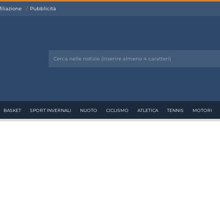
filiazione
Pubblicità
BASKET
SPORT INVERNALI
NUOTO
CICLISMO
ATLETICA
TENNIS
MOTORI