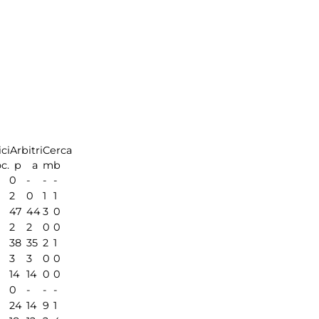
ci
Arbitri
Cerca
c.
p
a
m
b
0
-
-
-
2
0
1
1
47
44
3
0
2
2
0
0
38
35
2
1
3
3
0
0
14
14
0
0
0
-
-
-
24
14
9
1