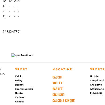
18
12
2
4
0
-
-
-
-
-
-
-
0
-
-
-
148
124
17
7
a
SPORT
MAGAZINE
SPORTR
. n.
Calcio
Notizie
CALCIO
Volley
Campionati 
VOLLEY
Basket
Chi siamo
BASKET
Sport invernali
Affiliazione
Nuoto
Pubblicità
CICLISMO
Ciclismo
CALCIO A CINQUE
Atletica