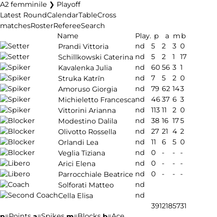
A2 femminile ❯ Playoff
Latest Round
Calendar
Table
Cross
matches
Roster
Referee
Search
Name
Play.
p
a
m
b
nd
5
2
3
0
Prandi Vittoria
nd
5
2
1
17
Schillkowski Caterina
nd
60
56
3
1
Kavalenka Julia
nd
7
5
2
0
Struka Katrīn
nd
79
62
14
3
Amoruso Giorgia
nd
46
37
6
3
Michieletto Francesca
nd
113
11
2
0
Vittorini Arianna
nd
38
16
17
5
Modestino Dalila
nd
27
21
4
2
Olivotto Rossella
nd
11
6
5
0
Orlandi Lea
nd
0
-
-
-
Veglia Tiziana
nd
0
-
-
-
Arici Elena
nd
0
-
-
-
Parrocchiale Beatrice
nd
Solforati Matteo
nd
Cella Elisa
391
218
57
31
=Points
=Spikes
=Blocks
=Ace
p
a
m
b