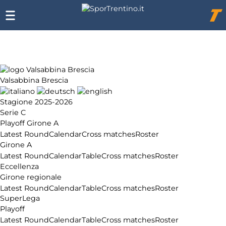
Chi
siamo
Affiliazione
Pubblicità
Valsabbina Brescia
Stagione 2025-2026
Serie C
Playoff Girone A
Latest Round
Calendar
Cross matches
Roster
Girone A
Latest Round
Calendar
Table
Cross matches
Roster
Eccellenza
Girone regionale
Latest Round
Calendar
Table
Cross matches
Roster
SuperLega
Playoff
Latest Round
Calendar
Table
Cross matches
Roster