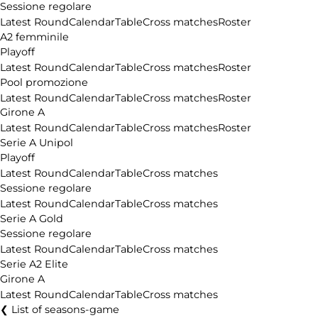
Sessione regolare
Latest Round
Calendar
Table
Cross matches
Roster
A2 femminile
Playoff
Latest Round
Calendar
Table
Cross matches
Roster
Pool promozione
Latest Round
Calendar
Table
Cross matches
Roster
Girone A
Latest Round
Calendar
Table
Cross matches
Roster
Serie A Unipol
Playoff
Latest Round
Calendar
Table
Cross matches
Sessione regolare
Latest Round
Calendar
Table
Cross matches
Serie A Gold
Sessione regolare
Latest Round
Calendar
Table
Cross matches
Serie A2 Elite
Girone A
Latest Round
Calendar
Table
Cross matches
List of seasons-game