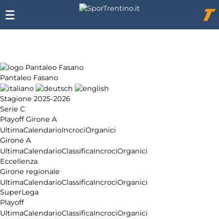
Chi
siamo
Affiliazione
Pubblicità
Pantaleo Fasano
Stagione 2025-2026
Serie C
Playoff Girone A
Ultima
Calendario
Incroci
Organici
Girone A
Ultima
Calendario
Classifica
Incroci
Organici
Eccellenza
Girone regionale
Ultima
Calendario
Classifica
Incroci
Organici
SuperLega
Playoff
Ultima
Calendario
Classifica
Incroci
Organici