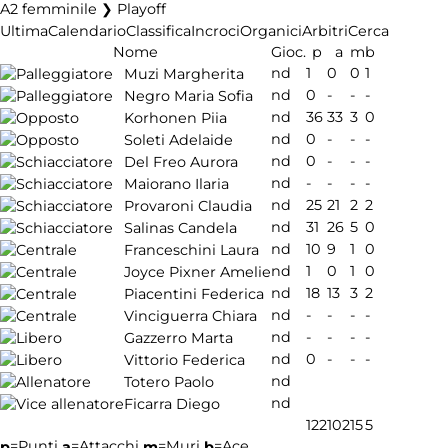
A2 femminile ❯ Playoff
Ultima
Calendario
Classifica
Incroci
Organici
Arbitri
Cerca
Nome
Gioc.
p
a
m
b
nd
1
0
0
1
Muzi Margherita
nd
0
-
-
-
Negro Maria Sofia
nd
36
33
3
0
Korhonen Piia
nd
0
-
-
-
Soleti Adelaide
nd
0
-
-
-
Del Freo Aurora
nd
-
-
-
-
Maiorano Ilaria
nd
25
21
2
2
Provaroni Claudia
nd
31
26
5
0
Salinas Candela
nd
10
9
1
0
Franceschini Laura
nd
1
0
1
0
Joyce Pixner Amelie
nd
18
13
3
2
Piacentini Federica
nd
-
-
-
-
Vinciguerra Chiara
nd
-
-
-
-
Gazzerro Marta
nd
0
-
-
-
Vittorio Federica
nd
Totero Paolo
nd
Ficarra Diego
122
102
15
5
=Punti
=Attacchi
=Muri
=Ace
p
a
m
b