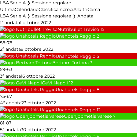
LBA Serie A ❯ Sessione regolare
Ultima
Calendario
Classifica
Incroci
Arbitri
Cerca
LBA Serie A ❭ Sessione regolare ❭ Andata
1ª andata
1 ottobre 2022
Nutribullet Treviso
15
Unahotels Reggio
2
-
58
78
2ª andata
9 ottobre 2022
Unahotels Reggio
5
Bertram Tortona
3
-
59
63
3ª andata
16 ottobre 2022
GeVi Napoli
12
Unahotels Reggio
8
-
73
67
4ª andata
23 ottobre 2022
Unahotels Reggio
12
Openjobmetis Varese
7
-
81
87
5ª andata
30 ottobre 2022
Unahotels Reggio
8