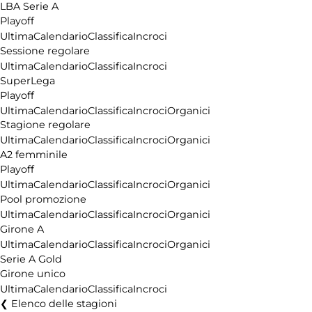
LBA Serie A
Playoff
Ultima
Calendario
Classifica
Incroci
Sessione regolare
Ultima
Calendario
Classifica
Incroci
SuperLega
Playoff
Ultima
Calendario
Classifica
Incroci
Organici
Stagione regolare
Ultima
Calendario
Classifica
Incroci
Organici
A2 femminile
Playoff
Ultima
Calendario
Classifica
Incroci
Organici
Pool promozione
Ultima
Calendario
Classifica
Incroci
Organici
Girone A
Ultima
Calendario
Classifica
Incroci
Organici
Serie A Gold
Girone unico
Ultima
Calendario
Classifica
Incroci
Elenco delle stagioni