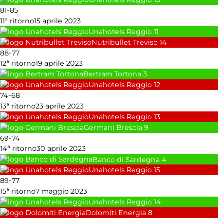
-
81
85
11ª ritorno
15 aprile 2023
Unahotels Reggio
11
Nutribullet Treviso
14
-
88
77
12ª ritorno
19 aprile 2023
Bertram Tortona
3
Unahotels Reggio
12
-
74
68
13ª ritorno
23 aprile 2023
Unahotels Reggio
13
Germani Brescia
9
-
69
74
14ª ritorno
30 aprile 2023
Banco di Sardegna
4
Unahotels Reggio
15
-
89
77
15ª ritorno
7 maggio 2023
Unahotels Reggio
14
Dolomiti Energia
8