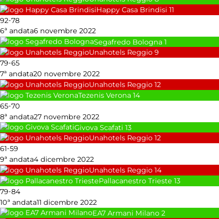
Happy Casa Brindisi
11
-
92
78
6ª andata
6 novembre 2022
Segafredo Bologna
1
Unahotels Reggio
9
-
79
65
7ª andata
20 novembre 2022
Unahotels Reggio
12
Tezenis Verona
14
-
65
70
8ª andata
27 novembre 2022
Givova Scafati
13
Unahotels Reggio
12
-
61
59
9ª andata
4 dicembre 2022
Unahotels Reggio
14
Pallacanestro Trieste
13
-
79
84
10ª andata
11 dicembre 2022
EA7 Armani Milano
2