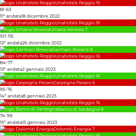
Unahotels Reggio
15
-
81
63
11ª andata
18 dicembre 2022
Unahotels Reggio
16
Umana Venezia
7
-
101
115
12ª andata
26 dicembre 2022
Germani Brescia
8
Unahotels Reggio
16
-
84
77
13ª andata
2 gennaio 2023
Unahotels Reggio
16
Carpegna Pesaro
6
-
95
76
14ª andata
8 gennaio 2023
Unahotels Reggio
16
Banco di Sardegna
9
-
74
99
15ª andata
15 gennaio 2023
Dolomiti Energia
7
Unahotels Reggio
16