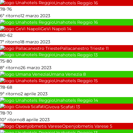
Unahotels Reggio
16
-
78
76
6ª ritorno
12 marzo 2023
Unahotels Reggio
16
GeVi Napoli
14
-
80
62
7ª ritorno
18 marzo 2023
Pallacanestro Trieste
11
Unahotels Reggio
13
-
75
80
8ª ritorno
26 marzo 2023
Umana Venezia
8
Unahotels Reggio
15
-
78
68
9ª ritorno
2 aprile 2023
Unahotels Reggio
14
Givova Scafati
13
-
78
70
10ª ritorno
8 aprile 2023
Openjobmetis Varese
5
Unahotels Reggio
13