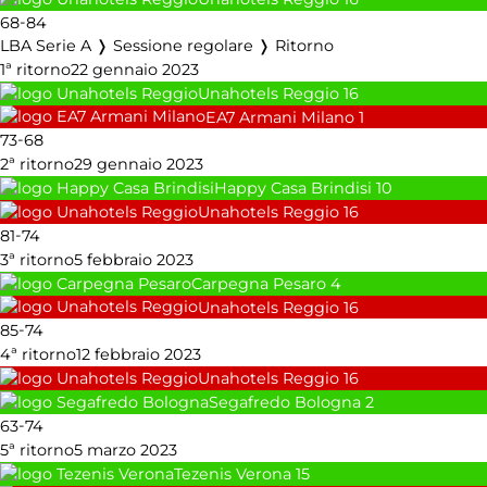
-
68
84
LBA Serie A ❭ Sessione regolare ❭ Ritorno
1ª ritorno
22 gennaio 2023
Unahotels Reggio
16
EA7 Armani Milano
1
-
73
68
2ª ritorno
29 gennaio 2023
Happy Casa Brindisi
10
Unahotels Reggio
16
-
81
74
3ª ritorno
5 febbraio 2023
Carpegna Pesaro
4
Unahotels Reggio
16
-
85
74
4ª ritorno
12 febbraio 2023
Unahotels Reggio
16
Segafredo Bologna
2
-
63
74
5ª ritorno
5 marzo 2023
Tezenis Verona
15