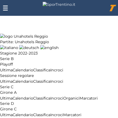
Chi
siamo
Affiliazione
Pubblicità
Partite: Unahotels Reggio
Stagione 2022-2023
Serie B
Playoff
Ultima
Calendario
Classifica
Incroci
Sessione regolare
Ultima
Calendario
Classifica
Incroci
Serie C
Girone A
Ultima
Calendario
Classifica
Incroci
Organici
Marcatori
Serie D
Girone C
Ultima
Calendario
Classifica
Incroci
Marcatori