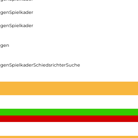
ngen
Spielkader
ngen
Spielkader
ngen
ngen
Spielkader
Schiedsrichter
Suche