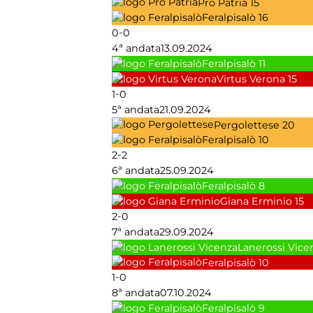
Pro Patria
15
Feralpisalò
16
-
0
0
4ª andata
13.09.2024
Feralpisalò
11
Virtus Verona
15
-
1
0
5ª andata
21.09.2024
Pergolettese
20
Feralpisalò
10
-
2
2
6ª andata
25.09.2024
Feralpisalò
8
Giana Erminio
15
-
2
0
7ª andata
29.09.2024
Lanerossi Vice
Feralpisalò
10
-
1
0
8ª andata
07.10.2024
Feralpisalò
9