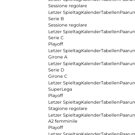
Sessione regolare
Letzer Spieltag
Kalender
Tabellen
Paaru
Serie B
Sessione regolare
Letzer Spieltag
Kalender
Tabellen
Paaru
Serie C
Playoff
Letzer Spieltag
Kalender
Tabellen
Paaru
Girone A
Letzer Spieltag
Kalender
Tabellen
Paaru
Serie D
Girone C
Letzer Spieltag
Kalender
Tabellen
Paaru
SuperLega
Playoff
Letzer Spieltag
Kalender
Tabellen
Paaru
Stagione regolare
Letzer Spieltag
Kalender
Tabellen
Paaru
A2 femminile
Playoff
Letzer Spieltag
Kalender
Tabellen
Paaru