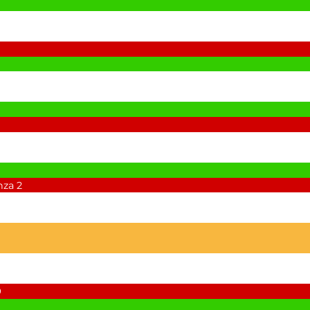
nza
2
9