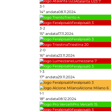
Atalanta U23
7
-
3
1
14ª andata
08.11.2024
Trento
4
Feralpisalò
3
-
3
2
15ª andata
17.11.2024
Feralpisalò
3
Triestina
20
-
2
0
16ª andata
23.11.2024
Lumezzane
7
Feralpisalò
3
-
1
3
17ª andata
29.11.2024
Feralpisalò
3
Alcione Milano
6
-
1
1
18ª andata
08.12.2024
Pro Vercelli
15
Feralpisalò
3