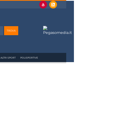
ALTRI SPORT
POLISPORTIVE