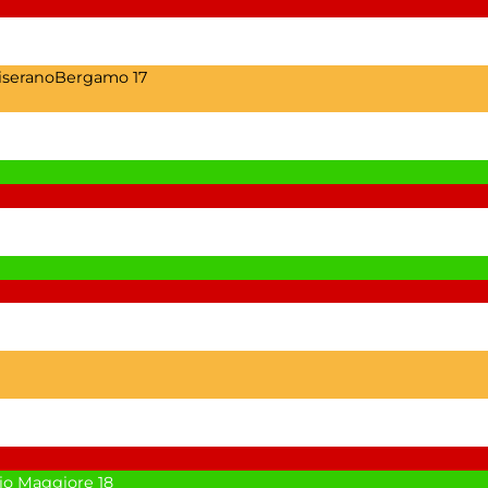
CiseranoBergamo
17
io Maggiore
18