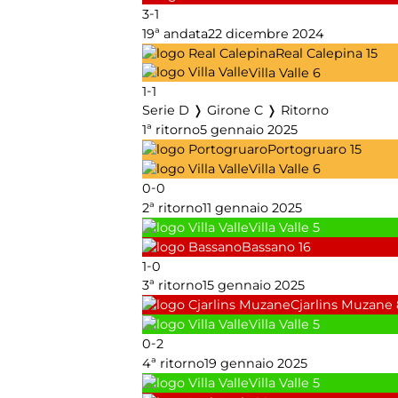
-
3
1
19ª andata
22 dicembre 2024
Real Calepina
15
Villa Valle
6
-
1
1
Serie D ❭ Girone C ❭ Ritorno
1ª ritorno
5 gennaio 2025
Portogruaro
15
Villa Valle
6
-
0
0
2ª ritorno
11 gennaio 2025
Villa Valle
5
Bassano
16
-
1
0
3ª ritorno
15 gennaio 2025
Cjarlins Muzane
Villa Valle
5
-
0
2
4ª ritorno
19 gennaio 2025
Villa Valle
5