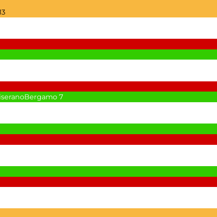
13
CiseranoBergamo
7