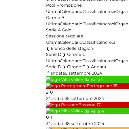
Pool Promozione
Ultima
Calendario
Classifica
Incroci
Organi
Girone B
Ultima
Calendario
Classifica
Incroci
Organi
Serie A Gold
Sessione regolare
Ultima
Calendario
Classifica
Incroci
Elenco delle stagioni
Serie D ❯ Girone C
Ultima
Calendario
Classifica
Incroci
Organi
Serie D ❭ Girone C ❭ Andata
1ª andata
8 settembre 2024
Villa Valle
2
Portogruaro
18
-
2
0
2ª andata
15 settembre 2024
Bassano
17
Villa Valle
4
-
0
1
3ª andata
18 settembre 2024