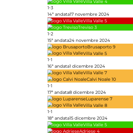
Villa Valle
4
-
1
3
14ª andata
17 novembre 2024
Villa Valle
5
Treviso
3
-
1
2
15ª andata
24 novembre 2024
Brusaporto
9
Villa Valle
5
-
1
1
16ª andata
1 dicembre 2024
Villa Valle
7
Calvi Noale
10
-
1
1
17ª andata
8 dicembre 2024
Luparense
7
Villa Valle
8
-
1
1
18ª andata
15 dicembre 2024
Villa Valle
5
Adriese
4