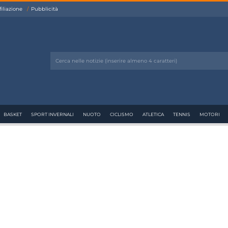
filiazione
Pubblicità
BASKET
SPORT INVERNALI
NUOTO
CICLISMO
ATLETICA
TENNIS
MOTORI