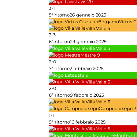
Lavis
20
-
3
1
5ª ritorno
26 gennaio 2025
Virtus 
Villa Valle
5
-
3
3
6ª ritorno
29 gennaio 2025
Villa Valle
5
Mestre
9
-
2
0
7ª ritorno
2 febbraio 2025
Este
9
Villa Valle
5
-
2
0
8ª ritorno
9 febbraio 2025
Villa Valle
5
Campodarsego
3
-
1
1
9ª ritorno
16 febbraio 2025
Villa Valle
5
Montecch