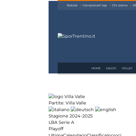
siamo
Notizie
Campionati top
Chi siamo
Af
Affiliazione
Pubblicità
HOME
CALCIO
VOLLEY
Partite: Villa Valle
Stagione 2024-2025
LBA Serie A
Playoff
Ultima
Calendario
Classifica
Incroci