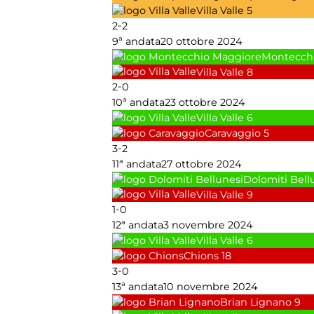
Villa Valle
5
-
2
2
9ª andata
20 ottobre 2024
Montecch
Villa Valle
8
-
2
0
10ª andata
23 ottobre 2024
Villa Valle
6
Caravaggio
5
-
3
2
11ª andata
27 ottobre 2024
Dolomiti Bell
Villa Valle
9
-
1
0
12ª andata
3 novembre 2024
Villa Valle
6
Chions
18
-
3
0
13ª andata
10 novembre 2024
Brian Lignano
9