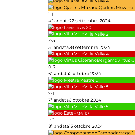
Villa Valle
4
Cjarlins Muzane
-
1
1
4ª andata
22 settembre 2024
Lavis
20
Villa Valle
2
-
2
3
5ª andata
28 settembre 2024
Villa Valle
4
Virtus 
-
0
2
6ª andata
2 ottobre 2024
Mestre
9
Villa Valle
5
-
2
1
7ª andata
6 ottobre 2024
Villa Valle
5
Este
10
-
1
0
8ª andata
13 ottobre 2024
Campodarsego
1